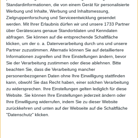
Standardinformationen, die von einem Gerät für personalisierte
Tommy Haas über die neue Platzbeschaffenheit
Werbung und Inhalte, Werbung und Inhaltsmessung,
in Indian Wells: "Das Feedback ist großartig"
Zielgruppenforschung und Serviceentwicklung gesendet
08 März 2025
werden.
Mit Ihrer Erlaubnis dürfen wir und unsere 1733 Partner
über Gerätescans genaue Standortdaten und Kenndaten
abfragen. Sie können auf die entsprechende Schaltfläche
klicken, um der o. a. Datenverarbeitung durch uns und unsere
Partner zuzustimmen. Alternativ können Sie auf detailliertere
Informationen zugreifen und Ihre Einstellungen ändern, bevor
Sie der Verarbeitung zustimmen oder diese ablehnen.
Bitte
beachten Sie, dass die Verarbeitung mancher
personenbezogenen Daten ohne Ihre Einwilligung stattfinden
kann, obwohl Sie das Recht haben, einer solchen Verarbeitung
zu widersprechen. Ihre Einstellungen gelten lediglich für diese
Website. Sie können Ihre Einstellungen jederzeit ändern oder
Ihre Einwilligung widerrufen, indem Sie zu dieser Website
zurückkehren und unten auf der Webseite auf die Schaltfläche
ATP
"Datenschutz" klicken.
Lleyton Hewitt führt Staraufgebot beim AO
Legends Cup an
19 Januar 2025