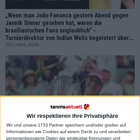
Tennis News
„Wenn man João Fonseca gestern Abend gegen
Jannik Sinner gesehen hat, waren die
brasilianischen Fans unglaublich“ -
Turnierdirektor von Indian Wells begeistert über
die Unterstützung für bestimmte Spieler
12 März 2026
Wir respektieren Ihre Privatsphäre
Wir und unsere 1733 Partner speichern und/oder greifen auf
Informationen wie Cookies auf einem Gerät zu und verarbeiten
Tennis News
personenbezogene Daten wie eindeutige Kennungen und