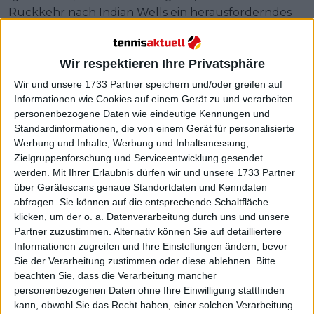
Rückkehr nach Indian Wells ein herausforderndes
Los gezogen. Nachdem sie im letzten Jahr Maria
Sakkari im Finale besiegt hat, könnte sie nun auf
Bernarda Pera oder Caroline Garcia treffen. Im
Wir respektieren Ihre Privatsphäre
späteren Turnierverlauf warten möglicherweise
Wir und unsere 1733 Partner speichern und/oder greifen auf
noch starke Gegnerinnen wie Karolina Muchova und
Informationen wie Cookies auf einem Gerät zu und verarbeiten
Ons Jabeur.
personenbezogene Daten wie eindeutige Kennungen und
Standardinformationen, die von einem Gerät für personalisierte
Werbung und Inhalte, Werbung und Inhaltsmessung,
Zielgruppenforschung und Serviceentwicklung gesendet
werden.
Mit Ihrer Erlaubnis dürfen wir und unsere 1733 Partner
über Gerätescans genaue Standortdaten und Kenndaten
abfragen. Sie können auf die entsprechende Schaltfläche
klicken, um der o. a. Datenverarbeitung durch uns und unsere
Partner zuzustimmen. Alternativ können Sie auf detailliertere
Informationen zugreifen und Ihre Einstellungen ändern, bevor
Sie der Verarbeitung zustimmen oder diese ablehnen.
Bitte
beachten Sie, dass die Verarbeitung mancher
personenbezogenen Daten ohne Ihre Einwilligung stattfinden
kann, obwohl Sie das Recht haben, einer solchen Verarbeitung