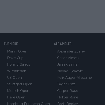
TURNIERE
ATP SPIELER
Miami Open
Alexander Zverev
Davis Cup
Carlos Alcaraz
Roland Garros
Jannik Sinner
Wimbledon
Novak Djokovic
US Open
Felix Auger-Aliassime
Stuttgart Open
Taylor Fritz
Munich Open
Casper Ruud
Halle Open
Holger Rune
Hamburg European Open
Boris Becker