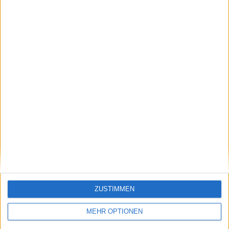
Klatscht
0
Besucher
0
ZUSTIMMEN
MEHR OPTIONEN
Vorheriger Artikel
Nächster Artikel
Auslosung Indian
Die tägliche Dosis