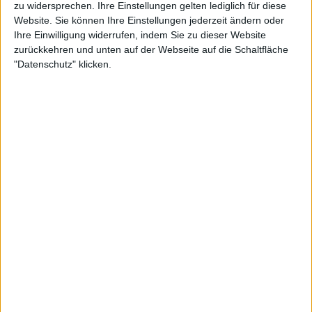
zu widersprechen. Ihre Einstellungen gelten lediglich für diese
Website. Sie können Ihre Einstellungen jederzeit ändern oder
Ihre Einwilligung widerrufen, indem Sie zu dieser Website
zurückkehren und unten auf der Webseite auf die Schaltfläche
"Datenschutz" klicken.
Jessica Pegula, die ebenfalls zum Favoritenkreis
zählt, könnte in der zweiten Runde auf die
frischgebackene Austin-Siegerin treffen. Sie wird
entweder gegen Peyton Stearns oder Magda
Linette antreten. Elena Rybakina, die bereits 2023 in
Indian Wells triumphierte, startet gegen die Siegerin
des Matches zwischen Marie Bouzkova und Suzan
Lamens. Trotz einiger Herausforderungen
außerhalb des Platzes, insbesondere in Bezug auf
ihren Trainer Stefano Vukov, möchte sie an ihre
frühere Form anknüpfen.
Die topgesetzte Aryna Sabalenka bekommt es
entweder mit Anna Blinkova oder McCartney Kessler