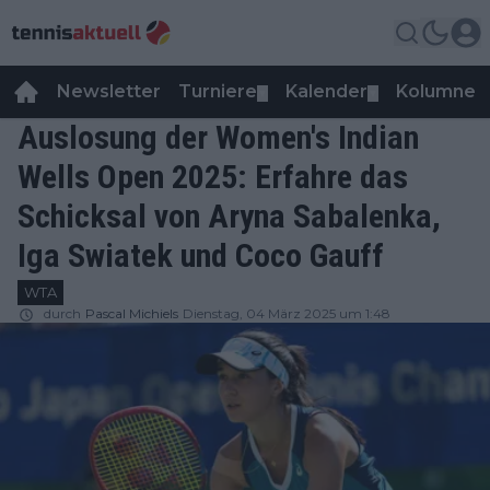
Newsletter
Turniere
Kalender
Kolumnen
▼
▼
Auslosung der Women's Indian
Wells Open 2025: Erfahre das
Schicksal von Aryna Sabalenka,
Iga Swiatek und Coco Gauff
WTA
durch
Pascal Michiels
Dienstag, 04 März 2025 um 1:48