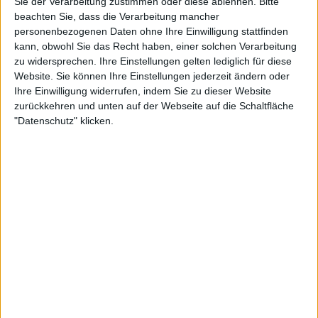
Sie der Verarbeitung zustimmen oder diese ablehnen.
Bitte
Das Turnier hat in den letzten Wochen mehrere
beachten Sie, dass die Verarbeitung mancher
bemerkenswerte Rückzüge erlebt, darunter die
personenbezogenen Daten ohne Ihre Einwilligung stattfinden
ehemalige Australian Open-Siegerin Sofia Kenin und
kann, obwohl Sie das Recht haben, einer solchen Verarbeitung
die French Open-Halbfinalistin von 2022, Martina
zu widersprechen. Ihre Einstellungen gelten lediglich für diese
Trevisan.
Website. Sie können Ihre Einstellungen jederzeit ändern oder
Ihre Einwilligung widerrufen, indem Sie zu dieser Website
Weiterlesen
zurückkehren und unten auf der Webseite auf die Schaltfläche
"Datenschutz" klicken.
Turnierzentrale Korea Open
2024: Zeitplan, Ergebnisse,
Preisgeld und TV Führer für die
Rückkehr nach Seoul
Die topgesetzte Spielerin ist die Weltranglisten-34.
Dayana Yastremska, die nach drei Niederlagen in
Folge und keinem Sieg beim Hartplatzturnier ihre
Form wiederfinden möchte. Sie wird ihr Debüt
gegen die Japanerin Mai Hontama (Nr. 130) geben,
gegen die sie bisher noch nicht angetreten ist.