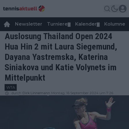
Newsletter
Turniere
Kalender
Kolumnen
▼
▼
Auslosung Thailand Open 2024
Hua Hin 2 mit Laura Siegemund,
Dayana Yastremska, Katerina
Siniakova und Katie Volynets im
Mittelpunkt
WTA
durch
Dirk Linnemann
Montag, 16 September 2024 um 7:26