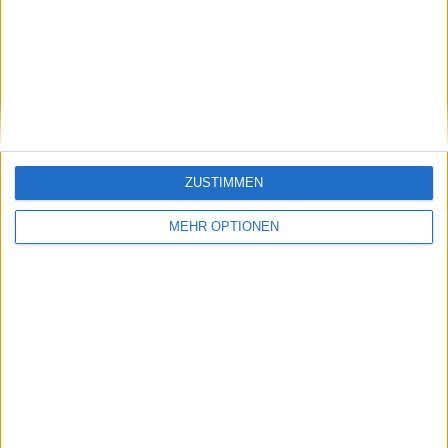
Beiträge des Autors ansehen
Klatscht
0
Besucher
0
ZUSTIMMEN
MEHR OPTIONEN