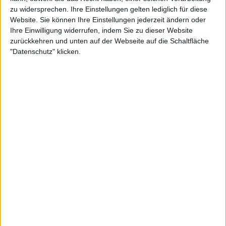
zu widersprechen. Ihre Einstellungen gelten lediglich für diese
Website. Sie können Ihre Einstellungen jederzeit ändern oder
Ihre Einwilligung widerrufen, indem Sie zu dieser Website
Weiterlesen
zurückkehren und unten auf der Webseite auf die Schaltfläche
"Datenschutz" klicken.
Maria Sakkari muss nach
Ranglistensturz um einen Platz
beim Adelaide International in
der Qualifikation spielen
Collins trifft nach kontrastreichen Wochen auf Ons
Jabeur. Die Amerikanerin entschied sich, am United
Cup teilzunehmen, aber der Begriff ist nicht ganz
zutreffend, da sie noch nicht einmal auf dem Platz
stand und einige die Entscheidung, an dem Turnier
teilzunehmen, als rätselhaft empfanden. Jabeur
hingegen erreichte in Brisbane das Viertelfinale und
machte das Beste aus ihrer Woche.
Marketa Vondrousova gibt ihr Comeback im