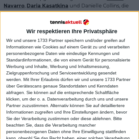
Navarro
,
Daria Kasatkina
und Danielle Collins, die
alle ein Freilos für die zweite Runde erhalten. Jelena
Ostapenko hingegen kehrt zurück, um ihren Titel
zu verteidigen.
Wir respektieren Ihre Privatsphäre
Wir und unsere 1733 Partner speichern und/oder greifen auf
Informationen wie Cookies auf einem Gerät zu und verarbeiten
personenbezogene Daten wie eindeutige Kennungen und
Standardinformationen, die von einem Gerät für personalisierte
Werbung und Inhalte, Werbung und Inhaltsmessung,
Zielgruppenforschung und Serviceentwicklung gesendet
werden.
Mit Ihrer Erlaubnis dürfen wir und unsere 1733 Partner
über Gerätescans genaue Standortdaten und Kenndaten
abfragen. Sie können auf die entsprechende Schaltfläche
klicken, um der o. a. Datenverarbeitung durch uns und unsere
Partner zuzustimmen. Alternativ können Sie auf detailliertere
Informationen zugreifen und Ihre Einstellungen ändern, bevor
Sie der Verarbeitung zustimmen oder diese ablehnen.
Bitte
beachten Sie, dass die Verarbeitung mancher
personenbezogenen Daten ohne Ihre Einwilligung stattfinden
kann, obwohl Sie das Recht haben, einer solchen Verarbeitung