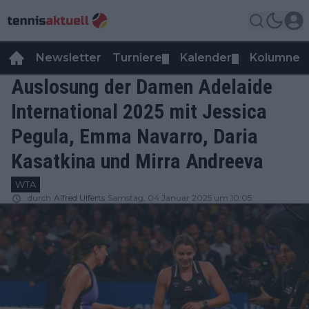
Newsletter
Turniere
Kalender
Kolumnen
▼
▼
Auslosung der Damen Adelaide
International 2025 mit Jessica
Pegula, Emma Navarro, Daria
Kasatkina und Mirra Andreeva
WTA
durch
Alfred Ulferts
Samstag, 04 Januar 2025 um 10:05