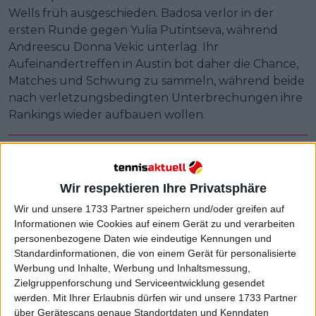
Wells früh ausgeschieden. Badosa verlor in der
ersten Runde gegen Yulia Putintseva, während
Andreescu Donna Vekic unterlag. Ihr
Aufeinandertreffen in Austin bot daher die Chance,
Matches und Schwung zu sammeln, während beide
nach verletzungsbedingten Unterbrechungen ihre
Rankings wieder aufbauen wollen.
Wir respektieren Ihre Privatsphäre
Wir und unsere 1733 Partner speichern und/oder greifen auf
Informationen wie Cookies auf einem Gerät zu und verarbeiten
personenbezogene Daten wie eindeutige Kennungen und
Standardinformationen, die von einem Gerät für personalisierte
Werbung und Inhalte, Werbung und Inhaltsmessung,
Zielgruppenforschung und Serviceentwicklung gesendet
werden.
Mit Ihrer Erlaubnis dürfen wir und unsere 1733 Partner
über Gerätescans genaue Standortdaten und Kenndaten