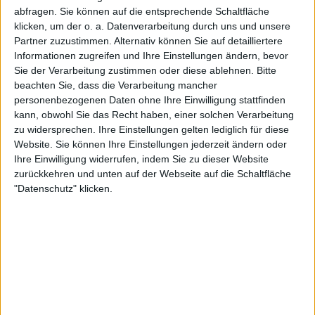
abfragen. Sie können auf die entsprechende Schaltfläche
klicken, um der o. a. Datenverarbeitung durch uns und unsere
Partner zuzustimmen. Alternativ können Sie auf detailliertere
Informationen zugreifen und Ihre Einstellungen ändern, bevor
Sie der Verarbeitung zustimmen oder diese ablehnen.
Bitte
beachten Sie, dass die Verarbeitung mancher
Letztlich setzte sich Andreescu nach zwei Stunden
personenbezogenen Daten ohne Ihre Einwilligung stattfinden
intensiven Tennis’ durch und erreichte das Finale, in
kann, obwohl Sie das Recht haben, einer solchen Verarbeitung
dem sie auf Thailands Lanlana Tararudee trifft, die
zu widersprechen. Ihre Einstellungen gelten lediglich für diese
sich über die Qualifikation bis ins Endspiel spielte.
Website. Sie können Ihre Einstellungen jederzeit ändern oder
Ihre Einwilligung widerrufen, indem Sie zu dieser Website
zurückkehren und unten auf der Webseite auf die Schaltfläche
Andreescu setzt sich knapp in
"Datenschutz" klicken.
drei Sätzen gegen Badosa
durch
Die Kanadierin kontrollierte weite Teile des ersten
Satzes und nutzte den frühen Druck auf Badosas