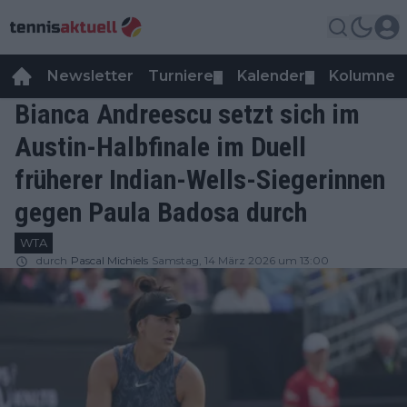
Newsletter
Turniere
Kalender
Kolumnen
▼
▼
Bianca Andreescu setzt sich im
Austin-Halbfinale im Duell
früherer Indian-Wells-Siegerinnen
gegen Paula Badosa durch
WTA
durch
Pascal Michiels
Samstag, 14 März 2026 um 13:00