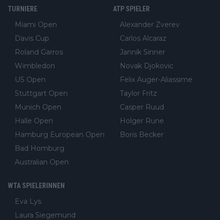
TURNIERE
ATP SPIELER
Miami Open
Alexander Zverev
Davis Cup
Carlos Alcaraz
Roland Garros
Jannik Sinner
Wimbledon
Novak Djokovic
US Open
Felix Auger-Aliassime
Stuttgart Open
Taylor Fritz
Munich Open
Casper Ruud
Halle Open
Holger Rune
Hamburg European Open
Boris Becker
Bad Homburg
Australian Open
WTA SPIELERINNEN
Eva Lys
Laura Siegemund