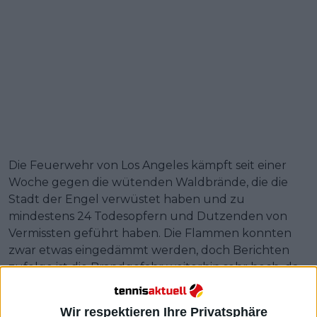
Die Feuerwehr von Los Angeles kämpft seit einer
Woche gegen die wütenden Waldbrände, die die
Stadt der Engel verwüstet haben und zu
mindestens 24 Todesopfern und Dutzenden von
Vermissten geführt haben. Die Flammen konnten
zwar etwas eingedämmt werden, doch Berichten
zufolge ist die Brandgefahr weiterhin sehr hoch, da
die gefährlichen Winde in dieser Woche
zurückkehren.
Wir respektieren Ihre Privatsphäre