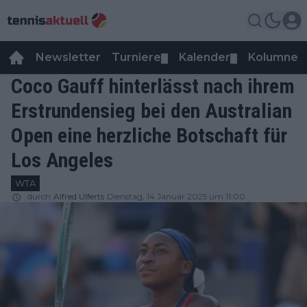
Newsletter
Turniere
Kalender
Kolumnen
▼
▼
Coco Gauff hinterlässt nach ihrem
Erstrundensieg bei den Australian
Open eine herzliche Botschaft für
Los Angeles
WTA
durch
Alfred Ulferts
Dienstag, 14 Januar 2025 um 11:00