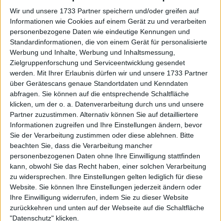
Weiterlesen
Wir und unsere 1733 Partner speichern und/oder greifen auf
Informationen wie Cookies auf einem Gerät zu und verarbeiten
personenbezogene Daten wie eindeutige Kennungen und
Naomi Osaka besorgt:
Standardinformationen, die von einem Gerät für personalisierte
Waldbrände nur drei Blocks von
Werbung und Inhalte, Werbung und Inhaltsmessung,
ihrem Haus entfernt nach hartem
Zielgruppenforschung und Serviceentwicklung gesendet
Sieg bei den Australian Open
werden.
Mit Ihrer Erlaubnis dürfen wir und unsere 1733 Partner
über Gerätescans genaue Standortdaten und Kenndaten
abfragen. Sie können auf die entsprechende Schaltfläche
klicken, um der o. a. Datenverarbeitung durch uns und unsere
Partner zuzustimmen. Alternativ können Sie auf detailliertere
Informationen zugreifen und Ihre Einstellungen ändern, bevor
Sie der Verarbeitung zustimmen oder diese ablehnen.
Bitte
beachten Sie, dass die Verarbeitung mancher
personenbezogenen Daten ohne Ihre Einwilligung stattfinden
kann, obwohl Sie das Recht haben, einer solchen Verarbeitung
zu widersprechen. Ihre Einstellungen gelten lediglich für diese
Website. Sie können Ihre Einstellungen jederzeit ändern oder
Ihre Einwilligung widerrufen, indem Sie zu dieser Website
zurückkehren und unten auf der Webseite auf die Schaltfläche
"Datenschutz" klicken.