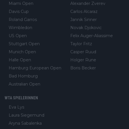
Miami Open
Alexander Zverev
Davis Cup
Carlos Alcaraz
Roland Garros
Jannik Sinner
Wimbledon
Novak Djokovic
US Open
Felix Auger-Aliassime
Stuttgart Open
Taylor Fritz
Munich Open
Casper Ruud
Halle Open
Holger Rune
Hamburg European Open
Boris Becker
Bad Homburg
Australian Open
WTA SPIELERINNEN
Eva Lys
Laura Siegemund
Aryna Sabalenka