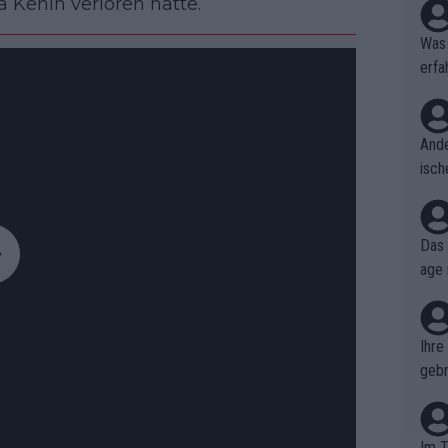
Kenin verloren hatte.
Was 
erfa
niss
Ande
isch
cht,
Das 
age 
ollt
ben.
Ihre
gebr
ch H
Im T