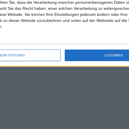
chten Sie, dass die Verarbeitung mancher personenbezogenen Daten oh
uss 
nummer 8 Maria Sakkari, die
wohl Sie das Recht haben, einer solchen Verarbeitung zu widersprechen
mal 
Weltnummer 5 Ons Jabeur.
diese Website. Sie können Ihre Einstellungen jederzeit ändern oder Ihre 
des 
e zu dieser Website zurückkehren und unten auf der Webseite auf die 
ür das Turnier vorgesehen war, nicht
n.
Amerikaner bis zu diesem Samstag
ehr anstrengend wäre, nach zwei
nem großen Turnier sofort anzutreten.
EHR OPTIONEN
ZUSTIMMEN