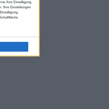
ne Ihre Einwilligung
J-L-Struff wahrscheinlich morge 3 Spiele absolvieren (2.
. Ihre Einstellungen
Einzel 1x Doppel) dank der hervorragenden Unterstützung
Einwilligung
Kommentators für F-A-A
Schaltfläche