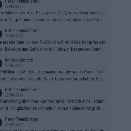
Peter Tennisfieber
06-05-2024
wirklich in Zverevs Haus passiert ist, werden wir wohl nie
hren. Es geht uns ja auch nichts an, aber dass seine Ergeb
e in letzter Zeit gelitten haben, ist ganz klar.
Peter Tennisfieber
06-05-2024
rerseits fand ich das Publikum während des Kampfes zw
en Rybakina und Sabalanka toll. Ich war besonders überras
 wie viele Fans da waren.
AndreasRichard
02-05-2024
Publikum in Madrid ist genauso primitiv wie in Paris. Ich fr
mich, was solche Leute beim Tennis verloren haben. Sie s
en besser zum Fußball gehen, dort sind sie besser aufgeho
Peter Tennisfieber
22-04-2024
 Bemerkung über den Kommentator hat mich zum Lachen
acht. Ein glückliches Lächeln. "..selbst schnellstmöglich na
ause.." 😂🤣🤩
Peter Tennisfieber
22-04-2024
ennissport werden enorme Summen umgesetzt, die jedo