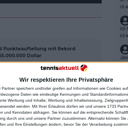
ch a
Ich 
ird 
vers
d Punkteaufteilung mit Rekord
eine
5.000.000 Dollar
r in
Jann
em i
merk
 San Diego zurück
eite
Wir respektieren Ihre Privatsphäre
Dopp
t, a
n si
 Partner speichern und/oder greifen auf Informationen wie Cookies au
ar nach dem Ende der US Open mit der
Wört
mmen
nbezogene Daten wie eindeutige Kennungen und Standardinformatione
tember. Bei dem WTA-500-Event treten
B. C
nt. 
sierte Werbung und Inhalte, Werbung und Inhaltsmessung, Zielgruppen
ause
nter Jelena Ostapenko, Ekaterina
gesendet werden.
Mit Ihrer Erlaubnis dürfen wir und unsere 1733 Part
ient
Dopp
on v
n und Kenndaten abfragen. Sie können auf die entsprechende Schaltfl
ewon
mmen
ung durch uns und unsere Partner zuzustimmen. Alternativ können Sie au
Fina
Genr
fen und Ihre Einstellungen ändern, bevor Sie der Verarbeitung zustim
ls dabei sein, und die drei
kel 