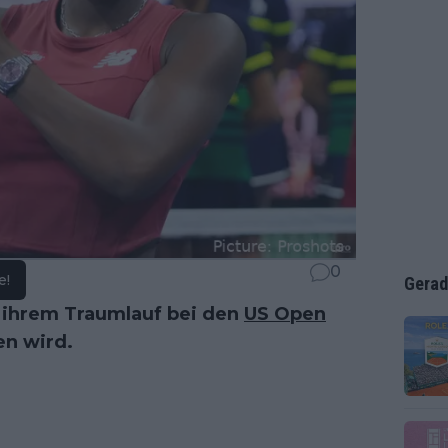
0
e!
Gerad
h ihrem Traumlauf bei den
US Open
en wird.