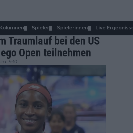
Kolumnen
Spieler
Spielerinnen
Live Ergebniss
▼
▼
▼
em Traumlauf bei den US
iego Open teilnehmen
um 15:30