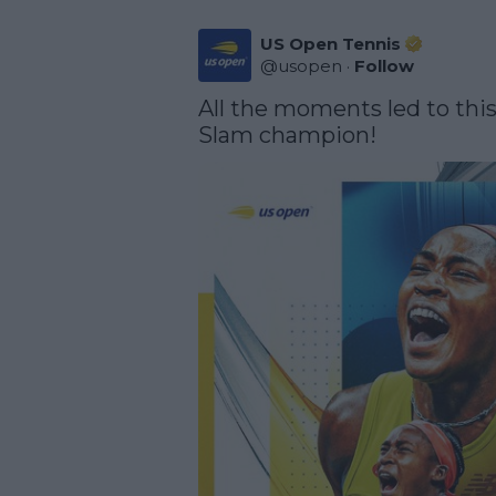
US Open Tennis
@
usopen
·
Follow
All the moments led to this!
Slam champion!