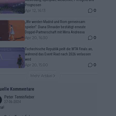
Prognosen
0
Apr 12, 16:13
„Wir werden Madrid und Rom gemeinsam
spielen“: Diana Shnaider bestätigt erneute
Doppel-Partnerschaft mit Mirra Andreeva
0
Apr 20, 16:30
Tschechische Republik peilt die WTA Finals an,
während das Event Riad nach 2026 verlassen
wird
0
Apr 20, 15:00
Mehr Artikel
uelle Kommentare
Peter Tennisfieber
27-06-2024
ma!