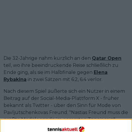
Die 32-Jährige nahm kürzlich an den
Qatar Open
teil, wo ihre beeindruckende Reise schließlich zu
Ende ging, als sie im Halbfinale gegen
Elena
Rybakina
in zwei Sätzen mit 6:2, 6:4 verlor.
Nach diesem Spiel äußerte sich ein Nutzer in einem
Beitrag auf der Social-Media-Plattform X - früher
bekannt als Twitter - über den Sinn für Mode von
Pavljutschenkovas Freund. "Nastias Freund muss die
größte Modelegende im gesamten Tennis sein",
schrieb der User.