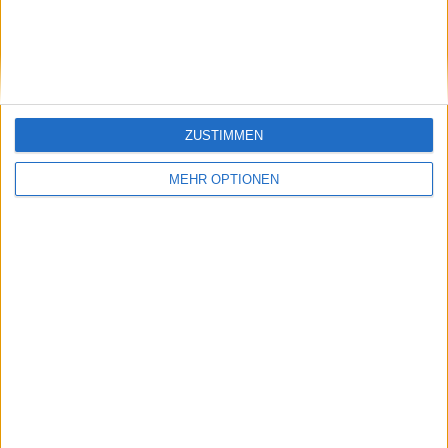
Mark Petchey und
RUUD
freut sich, dass sie in
Doha Fortschritte
macht
ZUSTIMMEN
MEHR OPTIONEN
Schreiben Sie einen Kommentar