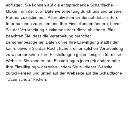
abfragen. Sie können auf die entsprechende Schaltfläche
Wimbledon-Siegerin und die erste rumänische
klicken, um der o. a. Datenverarbeitung durch uns und unsere
Spielerin, die die Spitzenposition erreicht hat.
Partner zuzustimmen. Alternativ können Sie auf detailliertere
Informationen zugreifen und Ihre Einstellungen ändern, bevor
Im Laufe ihrer Karriere begeisterte
Halep
die Fans
Sie der Verarbeitung zustimmen oder diese ablehnen.
Bitte
mit ihren unglaublichen Schlägen und gewann
beachten Sie, dass die Verarbeitung mancher
zweimal die Auszeichnung WTA-Schlag des Jahres
personenbezogenen Daten ohne Ihre Einwilligung stattfinden
(2018, 2021). Nachdem sie eine neunmonatige
kann, obwohl Sie das Recht haben, einer solchen Verarbeitung
Sperre abgesessen hatte, kehrte sie 2024 bei den
zu widersprechen. Ihre Einstellungen gelten lediglich für diese
Miami Open in den Spielbetrieb zurück. Doch
Website. Sie können Ihre Einstellungen jederzeit ändern oder
Verletzungen forderten ihren Tribut, und nach
Ihre Einwilligung widerrufen, indem Sie zu dieser Website
zurückkehren und unten auf der Webseite auf die Schaltfläche
einer 6:1, 6:1-Niederlage gegen Lucia Bronzetti gab
"Datenschutz" klicken.
Halep offiziell ihren Rücktritt bekannt.
Weiterlesen
Sensation im Tennis: Simona
Halep erklärt nach Niederlage bei
den Transylvania Open ihren
Rücktritt