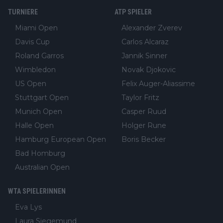
TURNIERE
ATP SPIELER
Miami Open
Alexander Zverev
Davis Cup
Carlos Alcaraz
Roland Garros
Jannik Sinner
Wimbledon
Novak Djokovic
US Open
Felix Auger-Aliassime
Stuttgart Open
Taylor Fritz
Munich Open
Casper Ruud
Halle Open
Holger Rune
Hamburg European Open
Boris Becker
Bad Homburg
Australian Open
WTA SPIELERINNEN
Eva Lys
Laura Siegemund