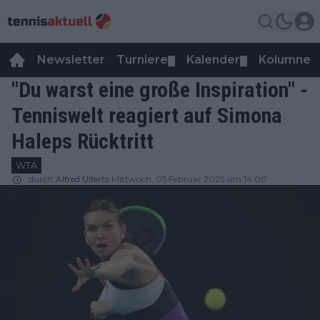
Newsletter
Turniere
Kalender
Kolumnen
▼
▼
"Du warst eine große Inspiration" -
Tenniswelt reagiert auf Simona
Haleps Rücktritt
WTA
durch
Alfred Ulferts
Mittwoch, 05 Februar 2025 um 14:00