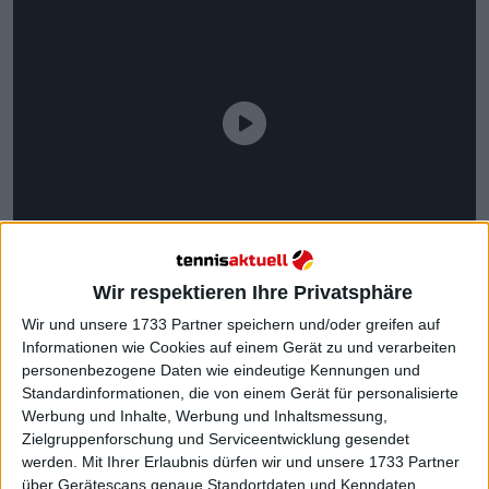
Wir respektieren Ihre Privatsphäre
Wir und unsere 1733 Partner speichern und/oder greifen auf
Informationen wie Cookies auf einem Gerät zu und verarbeiten
personenbezogene Daten wie eindeutige Kennungen und
Standardinformationen, die von einem Gerät für personalisierte
Halep kann mit dem Wissen aus dem Sport gehen,
Werbung und Inhalte, Werbung und Inhaltsmessung,
dass sie eine phänomenale Karriere hinter sich hat.
Zielgruppenforschung und Serviceentwicklung gesendet
Die 33-Jährige ist eine ehemalige
werden.
Mit Ihrer Erlaubnis dürfen wir und unsere 1733 Partner
Weltranglistenerste, eine French-Open- und
über Gerätescans genaue Standortdaten und Kenndaten