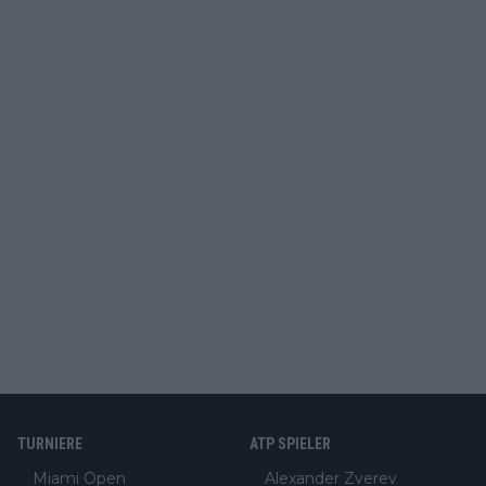
TURNIERE
ATP SPIELER
Miami Open
Alexander Zverev