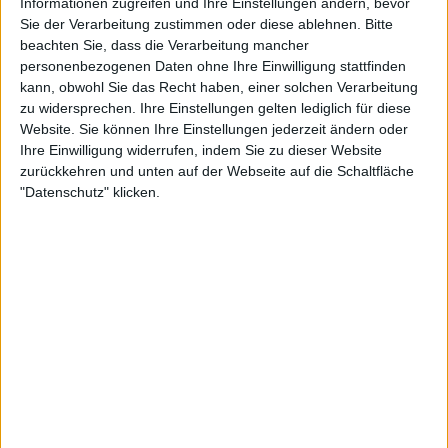
Informationen zugreifen und Ihre Einstellungen ändern, bevor
Sie der Verarbeitung zustimmen oder diese ablehnen.
Bitte
beachten Sie, dass die Verarbeitung mancher
personenbezogenen Daten ohne Ihre Einwilligung stattfinden
kann, obwohl Sie das Recht haben, einer solchen Verarbeitung
zu widersprechen. Ihre Einstellungen gelten lediglich für diese
Sie wird ihre Gegnerin für die zweite Runde erst im
Website. Sie können Ihre Einstellungen jederzeit ändern oder
Laufe des Abends erfahren. Ihre mögliche Gegnerin
Ihre Einwilligung widerrufen, indem Sie zu dieser Website
ist
Marketa Vondrousova
, die amtierende
zurückkehren und unten auf der Webseite auf die Schaltfläche
"Datenschutz" klicken.
Wimbledonsiegerin.
Sie trifft auf
Mayar Sherif
kurz vor der
Abendveranstaltung mit
Victoria Azarenka
,
Bianca
Andreescu
und
Elena Rybakina
.
Doch zu Beginn des Abends drehte sich alles um
Wozniacki. Sie zeigte eine unglaubliche
Beweglichkeit und Platzkenntnis und wirkte, als
wäre sie nie weg gewesen.
Nach einem frühen Breakwechsel, bei dem