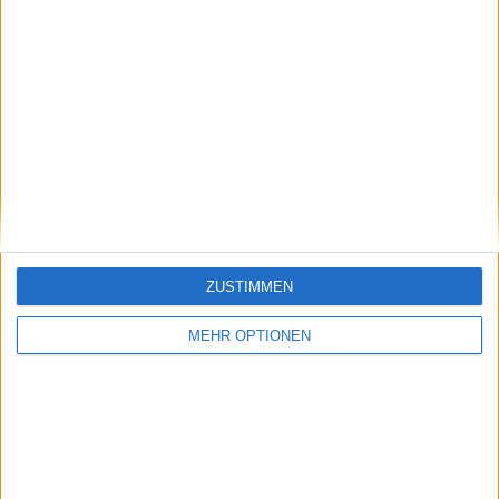
Schreiber für tennisaktuell.de seit Anfang 2023. Ich bin ein
begeisterter Tennis Fan. Meine Lieblings Spieler sind
Alexander Zverev und Angelique Kerber aus deutscher
Sicht der "neuen" Generation sowie Henri Leconte,
Mansur Bahrami, Carlos Alcaraz, Novak Djokovic und Pete
Sampras.
Beiträge des Autors ansehen
Klatscht
0
ZUSTIMMEN
Besucher
0
MEHR OPTIONEN