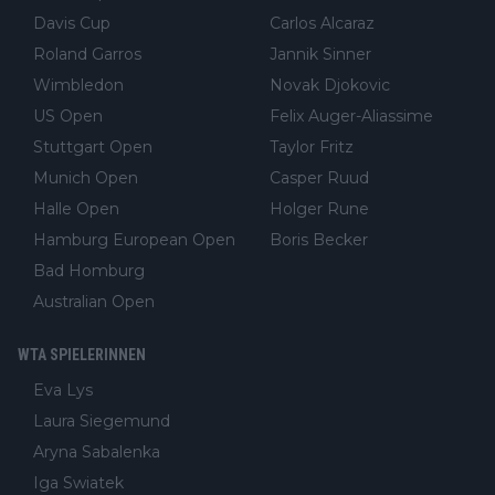
Davis Cup
Carlos Alcaraz
Roland Garros
Jannik Sinner
Wimbledon
Novak Djokovic
US Open
Felix Auger-Aliassime
Stuttgart Open
Taylor Fritz
Munich Open
Casper Ruud
Halle Open
Holger Rune
Hamburg European Open
Boris Becker
Bad Homburg
Australian Open
WTA SPIELERINNEN
Eva Lys
Laura Siegemund
Aryna Sabalenka
Iga Swiatek