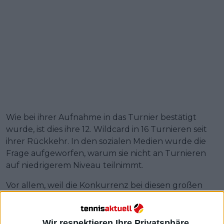
Wie bei ihrer Aufnahme in das Turnier bestätigt
wurde, ist dies ihre 12. Wildcard in 16 Turnieren seit
ihrer Rückkehr. In den sozialen Medien wurde die
Frage aufgeworfen, warum sie nicht an Turnieren
auf niedrigerem Niveau teilnimmt.
Vor allem, weil die Konkurrenz bei diesen großen
Turnieren so hoch ist. Vor kurzem hat sie in Singapur
früh gegen Cristina Bucsa verloren, und am
vergangenen Dienstag war Marketa Vondrousova
Wir respektieren Ihre Privatsphäre