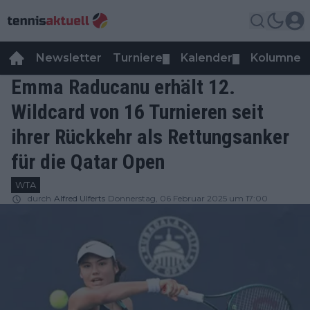
Newsletter
Turniere
Kalender
Kolumnen
▼
▼
Emma Raducanu erhält 12.
Wildcard von 16 Turnieren seit
ihrer Rückkehr als Rettungsanker
für die Qatar Open
WTA
durch
Alfred Ulferts
Donnerstag, 06 Februar 2025 um 17:00