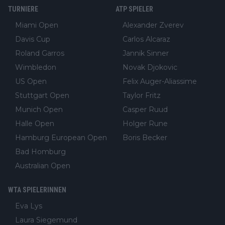
TURNIERE
ATP SPIELER
Miami Open
Alexander Zverev
Davis Cup
Carlos Alcaraz
Roland Garros
Jannik Sinner
Wimbledon
Novak Djokovic
US Open
Felix Auger-Aliassime
Stuttgart Open
Taylor Fritz
Munich Open
Casper Ruud
Halle Open
Holger Rune
Hamburg European Open
Boris Becker
Bad Homburg
Australian Open
WTA SPIELERINNEN
Eva Lys
Laura Siegemund