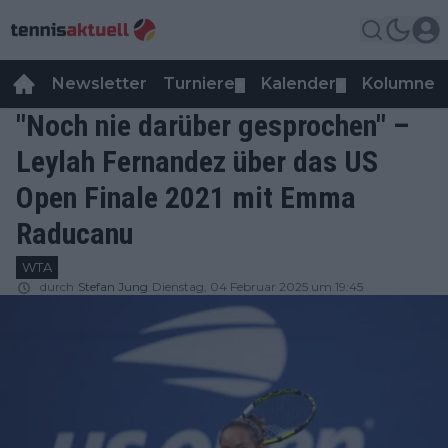
Newsletter
Turniere
Kalender
Kolumnen
▼
▼
"Noch nie darüber gesprochen" –
Leylah Fernandez über das US
Open Finale 2021 mit Emma
Raducanu
WTA
durch
Stefan Jung
Dienstag, 04 Februar 2025 um 19:45