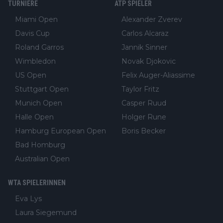
TURNIERE
ATP SPIELER
Miami Open
Alexander Zverev
Davis Cup
Carlos Alcaraz
Roland Garros
Jannik Sinner
Wimbledon
Novak Djokovic
US Open
Felix Auger-Aliassime
Stuttgart Open
Taylor Fritz
Munich Open
Casper Ruud
Halle Open
Holger Rune
Hamburg European Open
Boris Becker
Bad Homburg
Australian Open
WTA SPIELERINNEN
Eva Lys
Laura Siegemund