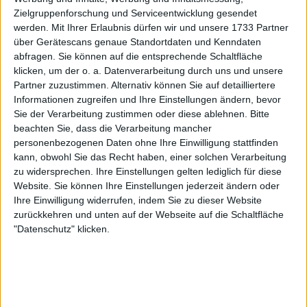
Zielgruppenforschung und Serviceentwicklung gesendet
werden.
Mit Ihrer Erlaubnis dürfen wir und unsere 1733 Partner
über Gerätescans genaue Standortdaten und Kenndaten
abfragen. Sie können auf die entsprechende Schaltfläche
klicken, um der o. a. Datenverarbeitung durch uns und unsere
Partner zuzustimmen. Alternativ können Sie auf detailliertere
Die 22-jährige Fernandez hat sich als Stammgast auf
Informationen zugreifen und Ihre Einstellungen ändern, bevor
der Tour etabliert. Sie beendete drei
Sie der Verarbeitung zustimmen oder diese ablehnen.
Bitte
aufeinanderfolgende Saisons innerhalb der Top 40
beachten Sie, dass die Verarbeitung mancher
und erreichte 2022 mit der Nummer 13 der
personenbezogenen Daten ohne Ihre Einwilligung stattfinden
Weltrangliste ihr Karriere-Hoch. Die Kanadierin hat
kann, obwohl Sie das Recht haben, einer solchen Verarbeitung
seither das Viertelfinale der French Open erreicht,
zu widersprechen. Ihre Einstellungen gelten lediglich für diese
drei WTA 250 Titel gewonnen und mehr als 200
Website. Sie können Ihre Einstellungen jederzeit ändern oder
Ihre Einwilligung widerrufen, indem Sie zu dieser Website
WTA Matches in ihrer Karriere bestritten (mit einer
zurückkehren und unten auf der Webseite auf die Schaltfläche
Bilanz von 119-86).
"Datenschutz" klicken.
Weiterlesen
Teilnehmerliste Abu Dhabi Open
2025 mit Elena Rybakina, Paula