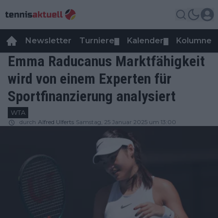
Newsletter
Turniere
Kalender
Kolumnen
▼
▼
Emma Raducanus Marktfähigkeit
wird von einem Experten für
Sportfinanzierung analysiert
WTA
durch
Alfred Ulferts
Samstag, 25 Januar 2025 um 13:00