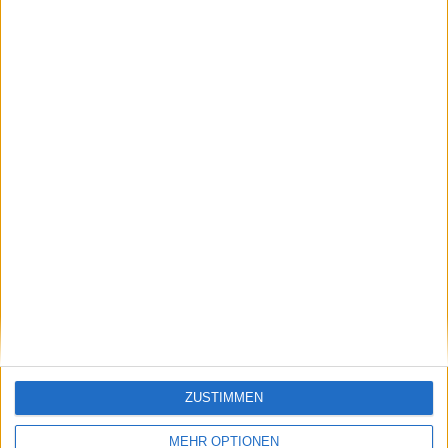
Klatscht
0
Besucher
0
ZUSTIMMEN
Vorheriger Artikel
Nächster Artikel
Aryna Sabalenka
"Ich will euch die
MEHR OPTIONEN