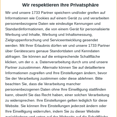
Wir respektieren Ihre Privatsphäre
Wir und unsere 1733 Partner speichern und/oder greifen auf
Informationen wie Cookies auf einem Gerät zu und verarbeiten
Am 11.01.2026 trifft die Ukrainerin auf Sabalenka, ihre
personenbezogene Daten wie eindeutige Kennungen und
Gegnerin im Finale der
Brisbane International
. Die
Standardinformationen, die von einem Gerät für personalisierte
23-Jährige präsentierte sich bei ihrem 6:0, 6:3-Sieg
Werbung und Inhalte, Werbung und Inhaltsmessung,
Zielgruppenforschung und Serviceentwicklung gesendet
über die frühere US-Open-Finalistin Jessica Pegula
werden.
Mit Ihrer Erlaubnis dürfen wir und unsere 1733 Partner
in Topform. Es ist ein Match, das viel Aufmerksamkeit
über Gerätescans genaue Standortdaten und Kenndaten
auf sich ziehen wird, während die Vorgeschichte wie
abfragen. Sie können auf die entsprechende Schaltfläche
ein Schatten darüber liegt.
klicken, um der o. a. Datenverarbeitung durch uns und unsere
Partner zuzustimmen. Alternativ können Sie auf detailliertere
Weiterlesen
Informationen zugreifen und Ihre Einstellungen ändern, bevor
Sie der Verarbeitung zustimmen oder diese ablehnen.
Bitte
United Cup: Bencic und
beachten Sie, dass die Verarbeitung mancher
Wawrinka führen die Schweiz
personenbezogenen Daten ohne Ihre Einwilligung stattfinden
kann, obwohl Sie das Recht haben, einer solchen Verarbeitung
nach dramatischem Halbfinalsieg
zu widersprechen. Ihre Einstellungen gelten lediglich für diese
über Belgien erstmals ins Finale
Website. Sie können Ihre Einstellungen jederzeit ändern oder
Ihre Einwilligung widerrufen, indem Sie zu dieser Website
zurückkehren und unten auf der Webseite auf die Schaltfläche