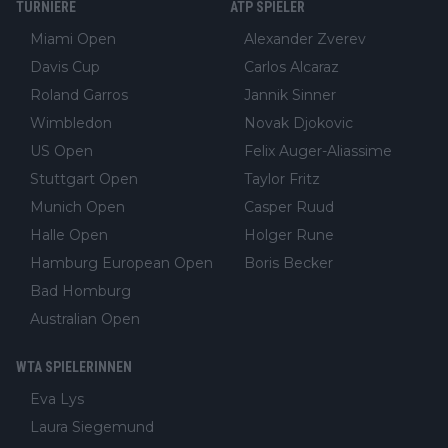
TURNIERE
ATP SPIELER
Miami Open
Alexander Zverev
Davis Cup
Carlos Alcaraz
Roland Garros
Jannik Sinner
Wimbledon
Novak Djokovic
US Open
Felix Auger-Aliassime
Stuttgart Open
Taylor Fritz
Munich Open
Casper Ruud
Halle Open
Holger Rune
Hamburg European Open
Boris Becker
Bad Homburg
Australian Open
WTA SPIELERINNEN
Eva Lys
Laura Siegemund