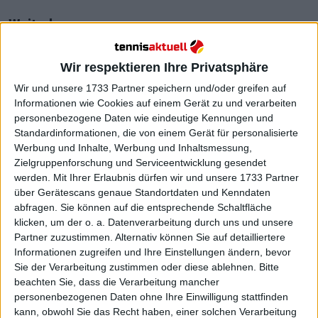
Weiterlesen
Von außerhalb der Top 30 ins
Wir respektieren Ihre Privatsphäre
Grand Slam-Finale: Roddick lobt
Wir und unsere 1733 Partner speichern und/oder greifen auf
Jasmine Paolinis
Informationen wie Cookies auf einem Gerät zu und verarbeiten
bemerkenswertes Jahr
personenbezogene Daten wie eindeutige Kennungen und
Standardinformationen, die von einem Gerät für personalisierte
Werbung und Inhalte, Werbung und Inhaltsmessung,
Zielgruppenforschung und Serviceentwicklung gesendet
werden.
Mit Ihrer Erlaubnis dürfen wir und unsere 1733 Partner
über Gerätescans genaue Standortdaten und Kenndaten
abfragen. Sie können auf die entsprechende Schaltfläche
klicken, um der o. a. Datenverarbeitung durch uns und unsere
Partner zuzustimmen. Alternativ können Sie auf detailliertere
Informationen zugreifen und Ihre Einstellungen ändern, bevor
Sie der Verarbeitung zustimmen oder diese ablehnen.
Bitte
beachten Sie, dass die Verarbeitung mancher
personenbezogenen Daten ohne Ihre Einwilligung stattfinden
kann, obwohl Sie das Recht haben, einer solchen Verarbeitung