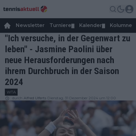
Newsletter
Turniere
Kalender
Kolumnen
▼
▼
"Ich versuche, in der Gegenwart zu
leben" - Jasmine Paolini über
neue Herausforderungen nach
ihrem Durchbruch in der Saison
2024
WTA
durch
Alfred Ulferts
Dienstag, 31 Dezember 2024 um 12:00