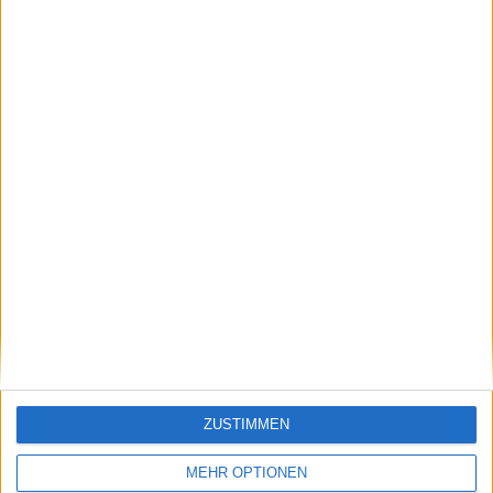
Sampras.
Beiträge des Autors ansehen
Klatscht
0
Besucher
0
ZUSTIMMEN
MEHR OPTIONEN