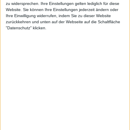
zu widersprechen. Ihre Einstellungen gelten lediglich für diese
Website. Sie können Ihre Einstellungen jederzeit ändern oder
Ihre Einwilligung widerrufen, indem Sie zu dieser Website
zurückkehren und unten auf der Webseite auf die Schaltfläche
"Datenschutz" klicken.
Den Erfolg von 2024 zu
übertreffen, wird eine große
Aufgabe sein, räumt Paolini ein
"Ich habe nicht zu viel über das letzte Jahr
nachgedacht", sagte Paolini dem WTA Insider. "Ich
versuche, in der Gegenwart zu sein. Wir müssen
versuchen, uns zu verbessern, auf diesem Niveau zu
bleiben und weiterhin gut auf dem Platz zu spielen.
Das ist das Ziel."