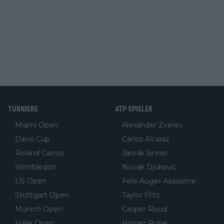
TURNIERE
ATP SPIELER
Miami Open
Alexander Zverev
Davis Cup
Carlos Alcaraz
Roland Garros
Jannik Sinner
Wimbledon
Novak Djokovic
US Open
Felix Auger-Aliassime
Stuttgart Open
Taylor Fritz
Munich Open
Casper Ruud
Halle Open
Holger Rune