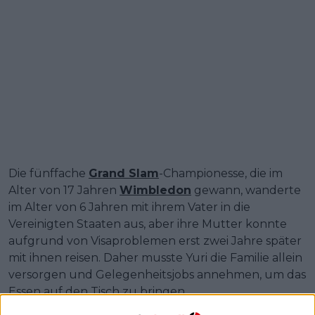
Die fünffache
Grand Slam
-Championesse, die im
Alter von 17 Jahren
Wimbledon
gewann, wanderte
im Alter von 6 Jahren mit ihrem Vater in die
Vereinigten Staaten aus, aber ihre Mutter konnte
aufgrund von Visaproblemen erst zwei Jahre später
mit ihnen reisen. Daher musste Yuri die Familie allein
versorgen und Gelegenheitsjobs annehmen, um das
Essen auf den Tisch zu bringen.