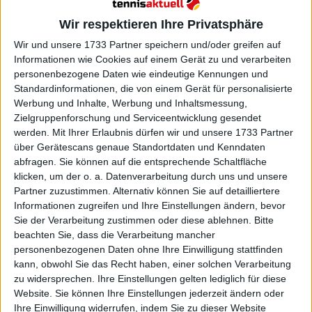
Weiterlesen
Wir respektieren Ihre Privatsphäre
Maria Sharapova hätte 20
Wir und unsere 1733 Partner speichern und/oder greifen auf
Millionen Dollar mehr verdienen
Informationen wie Cookies auf einem Gerät zu und verarbeiten
können, wenn sie Tiger Woods'
personenbezogene Daten wie eindeutige Kennungen und
Methode zum Ausgleich von
Standardinformationen, die von einem Gerät für personalisierte
Werbung und Inhalte, Werbung und Inhaltsmessung,
Verpflichtungen befolgt hätte,
Zielgruppenforschung und Serviceentwicklung gesendet
sagt Agent Max Eisenbud
werden.
Mit Ihrer Erlaubnis dürfen wir und unsere 1733 Partner
über Gerätescans genaue Standortdaten und Kenndaten
abfragen. Sie können auf die entsprechende Schaltfläche
klicken, um der o. a. Datenverarbeitung durch uns und unsere
Partner zuzustimmen. Alternativ können Sie auf detailliertere
Informationen zugreifen und Ihre Einstellungen ändern, bevor
Sie der Verarbeitung zustimmen oder diese ablehnen.
Bitte
beachten Sie, dass die Verarbeitung mancher
personenbezogenen Daten ohne Ihre Einwilligung stattfinden
kann, obwohl Sie das Recht haben, einer solchen Verarbeitung
zu widersprechen. Ihre Einstellungen gelten lediglich für diese
Website. Sie können Ihre Einstellungen jederzeit ändern oder
Ihre Einwilligung widerrufen, indem Sie zu dieser Website