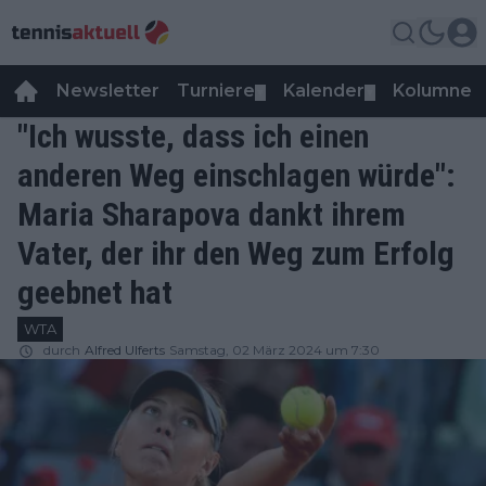
Newsletter
Turniere
Kalender
Kolumnen
▼
▼
"Ich wusste, dass ich einen
anderen Weg einschlagen würde":
Maria Sharapova dankt ihrem
Vater, der ihr den Weg zum Erfolg
geebnet hat
WTA
durch
Alfred Ulferts
Samstag, 02 März 2024 um 7:30