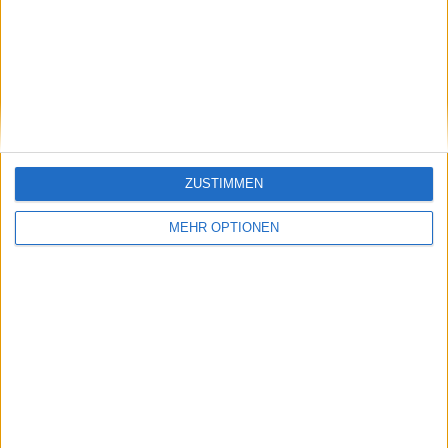
Vorheriger Artikel
Nächster Artikel
Pickleball ist jetzt die
Serena Williams
viertgrößte Sportart
besucht die Pariser
in den USA und hat im
Modewoche und wird
letzten Jahr um 52 %
mit der Musikikone
zugenommen
Cher abgebildet
ZUSTIMMEN
MEHR OPTIONEN
Schreiben Sie einen Kommentar