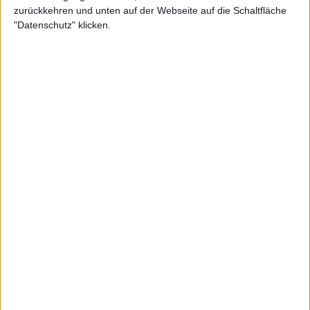
zurückkehren und unten auf der Webseite auf die Schaltfläche
"Datenschutz" klicken.
Sharapova würdigt Yuris
Beitrag zu ihrer Karriere
Bei einem Auftritt im Podcast The Deal with Alex
Rodriguez and Jason Kelly sprach die 36-Jährige
über den Einfluss ihres Vaters während ihrer frühen
Jahre und erklärte, sie sei dem Weg gefolgt, den Juri
für sie vorgesehen hatte.
"Ich wusste, dass das, was ich tat, anders war als bei
anderen Familien, bei anderen Kindern", sagte