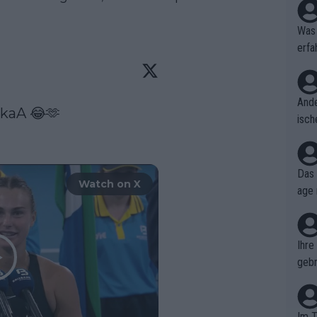
Was 
erfa
niss
Ande
nkaA
 😂🫶

isch
cht,
Das 
Watch on X
age 
ollt
ben.
Ihre
gebr
ch H
Im T