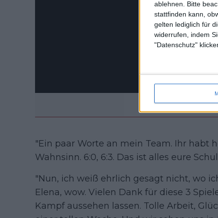
ablehnen.
Bitte bea
stattfinden kann, ob
gelten lediglich für 
widerrufen, indem Si
"Datenschutz" klicke
M
"Ein paar Worte an mein Team. Ihr habt 
Wahnsinn. 6:0, 6:3. Das ist alles eure Schu
"Nun, ich weiß ehrlich gesagt nicht, wo i
Elena, wow. Vielen Dank für diese 3 Spie
Kampf aussehen lassen. Tolle Arbeit, Gl