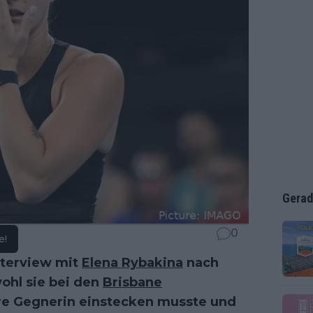
Gerad
0
e!
nterview mit
Elena Rybakina
nach
ohl sie bei den
Brisbane
re Gegnerin einstecken musste und