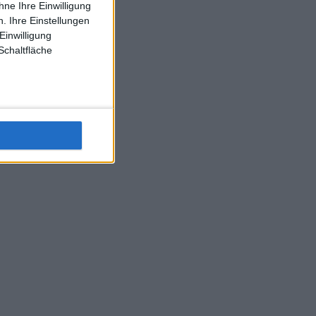
ne Ihre Einwilligung
J-L-Struff wahrscheinlich morge 3 Spiele absolvieren (2.
. Ihre Einstellungen
Einzel 1x Doppel) dank der hervorragenden Unterstützung
Einwilligung
Kommentators für F-A-A
Schaltfläche