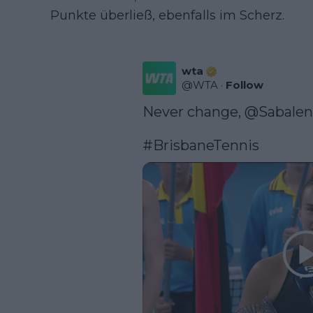
Punkte überließ, ebenfalls im Scherz.
wta
@
WTA
·
Follow
Never change, 
@Sabale
#BrisbaneTennis