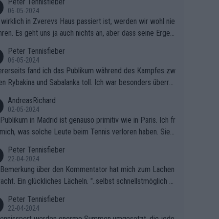
Peter Tennisfieber
06-05-2024
wirklich in Zverevs Haus passiert ist, werden wir wohl nie
hren. Es geht uns ja auch nichts an, aber dass seine Ergeb
e in letzter Zeit gelitten haben, ist ganz klar.
Peter Tennisfieber
06-05-2024
rerseits fand ich das Publikum während des Kampfes zw
en Rybakina und Sabalanka toll. Ich war besonders überras
 wie viele Fans da waren.
AndreasRichard
02-05-2024
Publikum in Madrid ist genauso primitiv wie in Paris. Ich fr
mich, was solche Leute beim Tennis verloren haben. Sie s
en besser zum Fußball gehen, dort sind sie besser aufgeho
Peter Tennisfieber
22-04-2024
 Bemerkung über den Kommentator hat mich zum Lachen
acht. Ein glückliches Lächeln. "..selbst schnellstmöglich na
ause.." 😂🤣🤩
Peter Tennisfieber
22-04-2024
ennissport werden enorme Summen umgesetzt, die jedo