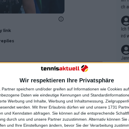
ch a
Ich 
 link
ird 
replies
vers
eine
r in
Jann
em i
merk
eite
Wir respektieren Ihre Privatsphäre
Dopp
t, a
n si
 Partner speichern und/oder greifen auf Informationen wie Cookies au
Wört
mmen
nbezogene Daten wie eindeutige Kennungen und Standardinformatione
B. C
nt. 
sierte Werbung und Inhalte, Werbung und Inhaltsmessung, Zielgruppen
ause
gesendet werden.
Mit Ihrer Erlaubnis dürfen wir und unsere 1731 Part
ient
Dopp
on v
n und Kenndaten abfragen. Sie können auf die entsprechende Schaltfl
ewon
mmen
ung durch uns und unsere Partner zuzustimmen. Alternativ können Sie au
Fina
Genr
fen und Ihre Einstellungen ändern, bevor Sie der Verarbeitung zustim
kel 