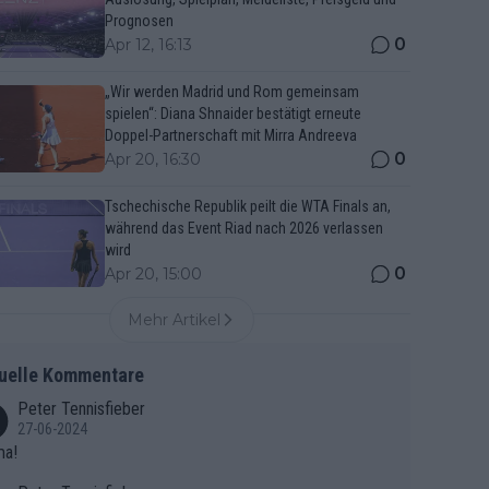
Prognosen
0
Apr 12, 16:13
„Wir werden Madrid und Rom gemeinsam
spielen“: Diana Shnaider bestätigt erneute
Doppel-Partnerschaft mit Mirra Andreeva
0
Apr 20, 16:30
Tschechische Republik peilt die WTA Finals an,
während das Event Riad nach 2026 verlassen
wird
0
Apr 20, 15:00
Mehr Artikel
uelle Kommentare
Peter Tennisfieber
27-06-2024
ma!