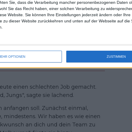
chten Sie, dass die Verarbeitung mancher personenbezogenen Daten oh
uss 
wohl Sie das Recht haben, einer solchen Verarbeitung zu widersprechen
mal 
diese Website. Sie können Ihre Einstellungen jederzeit ändern oder Ihre 
des 
e zu dieser Website zurückkehren und unten auf der Webseite auf die 
n.
EHR OPTIONEN
ZUSTIMMEN
heute einen schlechten Job gemacht.
ld, Jungs", sagte sie lachend.
ch anfangen soll. Zunächst einmal,
le, mindestens. Wir haben es wie einen
ückwunsch an dich und dein Team zu