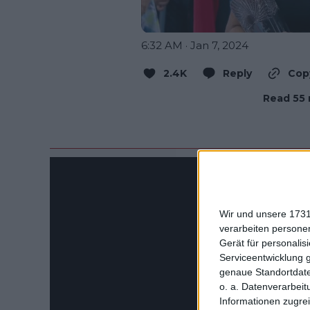
6:32 AM · Jan 7, 2024
2.4K
Reply
Copy
Read 55 
Wir und unsere 1731
verarbeiten persone
Gerät für personali
Serviceentwicklung 
genaue Standortdate
o. a. Datenverarbeit
Informationen zugrei