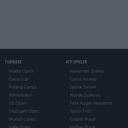
TURNIERE
ATP SPIELER
Miami Open
Alexander Zverev
Davis Cup
Carlos Alcaraz
Roland Garros
Jannik Sinner
Wimbledon
Novak Djokovic
US Open
Felix Auger-Aliassime
Stuttgart Open
Taylor Fritz
Munich Open
Casper Ruud
Halle Open
Holger Rune