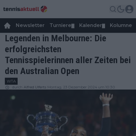
Newsletter
Turniere
Kalender
Kolumnen
▼
▼
Legenden in Melbourne: Die
erfolgreichsten
Tennisspielerinnen aller Zeiten bei
den Australian Open
WTA
durch
Alfred Ulferts
Montag, 23 Dezember 2024 um 10:30