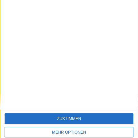
Beiträge des Autors ansehen
Klatscht
0
Besucher
0
ZUSTIMMEN
MEHR OPTIONEN
Vorheriger Artikel
Nächster Artikel