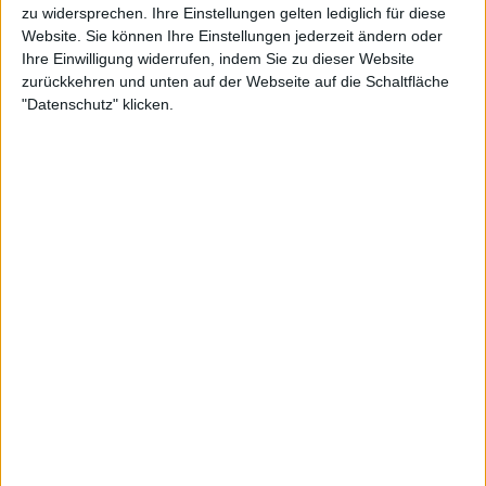
zu widersprechen. Ihre Einstellungen gelten lediglich für diese
Website. Sie können Ihre Einstellungen jederzeit ändern oder
Ihre Einwilligung widerrufen, indem Sie zu dieser Website
zurückkehren und unten auf der Webseite auf die Schaltfläche
"Datenschutz" klicken.
1| Margaret Court
Die erste Frau, die unter den historischen Champions
hervorsticht, ist keine andere als Margaret Court. Die
phänomenale Tennisspielerin hält den Rekord von 11
Einzeltiteln, ein Meilenstein, der sich als einer der am
schwersten zu erreichenden herausstellte. Court
dominierte in den 60er und 70er Jahren und
gewann ein Turnier, das damals noch auf Rasen
gespielt wurde.
2| Serena Williams
Eine weitere Legende im Melbourne Park ist Serena