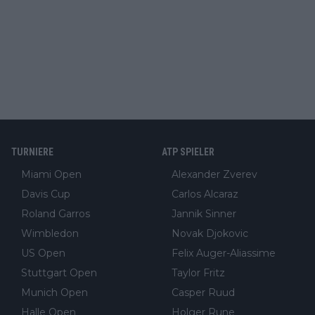
TURNIERE
ATP SPIELER
Miami Open
Alexander Zverev
Davis Cup
Carlos Alcaraz
Roland Garros
Jannik Sinner
Wimbledon
Novak Djokovic
US Open
Felix Auger-Aliassime
Stuttgart Open
Taylor Fritz
Munich Open
Casper Ruud
Halle Open
Holger Rune