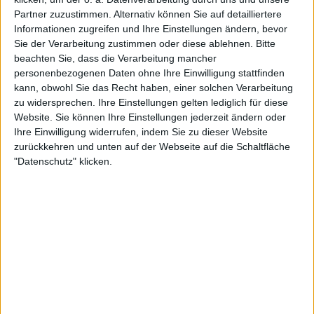
Partner zuzustimmen. Alternativ können Sie auf detailliertere
Informationen zugreifen und Ihre Einstellungen ändern, bevor
Sie der Verarbeitung zustimmen oder diese ablehnen.
Bitte
beachten Sie, dass die Verarbeitung mancher
personenbezogenen Daten ohne Ihre Einwilligung stattfinden
kann, obwohl Sie das Recht haben, einer solchen Verarbeitung
zu widersprechen. Ihre Einstellungen gelten lediglich für diese
Website. Sie können Ihre Einstellungen jederzeit ändern oder
Ihre Einwilligung widerrufen, indem Sie zu dieser Website
Neuer Impuls für die
zurückkehren und unten auf der Webseite auf die Schaltfläche
"Datenschutz" klicken.
Vorbereitung auf Roland
Garros
Um bestens vorbereitet in die prestigeträchtigen
Turniere in Madrid, Rom und Paris zu starten, setzt
Zheng nun auf die Expertise von Emilio Gómez. Der
33-jährige Ecuadorianer, Sohn des ehemaligen