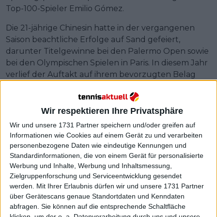
Top-100-Spieler Emilio Gómez.
Die 21-jährige Chinesin hatte in der vergangenen
Saison beachtliche Erfolge auf Sand gefeiert,
darunter Titelgewinne bei den Palermo Open sowie
bei den Olympischen Spielen in Paris. In diesem Jahr
verlief der Auftakt auf ihrem bevorzugten Belag
jedoch weniger vielversprechend – beim WTA 500-
Turnier in Charleston unterlag sie im Viertelfinale
Ekaterina Alexandrova.
Wir respektieren Ihre Privatsphäre
Wir und unsere 1731 Partner speichern und/oder greifen auf
Informationen wie Cookies auf einem Gerät zu und verarbeiten
personenbezogene Daten wie eindeutige Kennungen und
Standardinformationen, die von einem Gerät für personalisierte
Werbung und Inhalte, Werbung und Inhaltsmessung,
Zielgruppenforschung und Serviceentwicklung gesendet
werden.
Mit Ihrer Erlaubnis dürfen wir und unsere 1731 Partner
über Gerätescans genaue Standortdaten und Kenndaten
abfragen. Sie können auf die entsprechende Schaltfläche
klicken, um der o. a. Datenverarbeitung durch uns und unsere