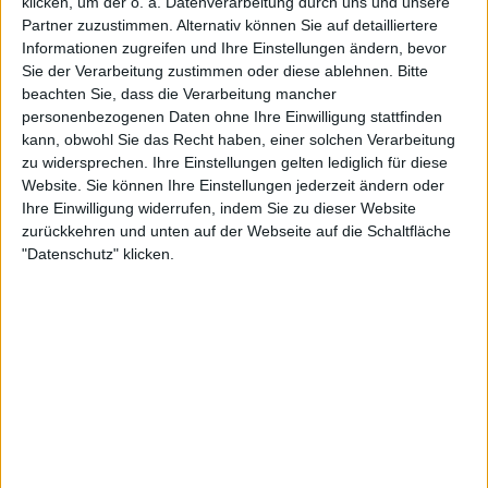
klicken, um der o. a. Datenverarbeitung durch uns und unsere
Weiterlesen
Partner zuzustimmen. Alternativ können Sie auf detailliertere
Informationen zugreifen und Ihre Einstellungen ändern, bevor
(VIDEO) "Es macht aber keinen
Sie der Verarbeitung zustimmen oder diese ablehnen.
Bitte
Spaß, um 1 Uhr nachts zu
beachten Sie, dass die Verarbeitung mancher
spielen": Swiatek stichelt vor
personenbezogenen Daten ohne Ihre Einwilligung stattfinden
Turnierdirektor Feliciano Lopez
kann, obwohl Sie das Recht haben, einer solchen Verarbeitung
gegen den Zeitplan der Madrid
zu widersprechen. Ihre Einstellungen gelten lediglich für diese
Website. Sie können Ihre Einstellungen jederzeit ändern oder
Open
Ihre Einwilligung widerrufen, indem Sie zu dieser Website
zurückkehren und unten auf der Webseite auf die Schaltfläche
Pegula selbst setzte nur Mund-Emojis ein, während
"Datenschutz" klicken.
Azarenka Pegulas Tweet retweetete und schrieb:
"Es ist schwer, Leo (ihrem Sohn) zu erklären, dass
Mama nicht in der Lage ist, ihm bei der
Pokalverleihung Hallo zu sagen."
Ein ziemlich merkwürdiges Ereignis, das in dieser
Woche durch den Kuchensturm von Sabalenka und
Alcaraz sowie die anhaltende Debatte über die
Ungleichheit der Preisgelder im Sport nicht gerade