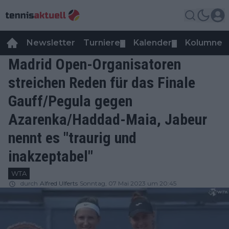
Newsletter
Turniere
Kalender
Kolumnen
▼
▼
Madrid Open-Organisatoren
streichen Reden für das Finale
Gauff/Pegula gegen
Azarenka/Haddad-Maia, Jabeur
nennt es "traurig und
inakzeptabel"
WTA
durch
Alfred Ulferts
Sonntag, 07 Mai 2023 um 20:45