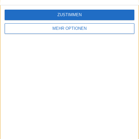
ZUSTIMMEN
MEHR OPTIONEN
Vorheriger Artikel
Nächster Artikel
Ohne sich zu
Beste Laune in der
verausgaben gewinnt
Tennis-WG: Einer
Carlos Alcaraz und ist
bügelt, einer klebt
einen Schritt von
einer Medaille bei den
Olympischen Spielen
2024 in Paris entfernt