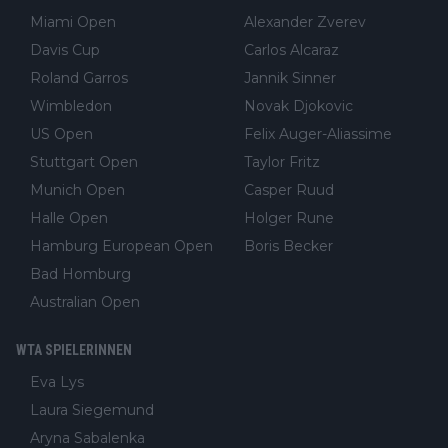
Miami Open
Alexander Zverev
Davis Cup
Carlos Alcaraz
Roland Garros
Jannik Sinner
Wimbledon
Novak Djokovic
US Open
Felix Auger-Aliassime
Stuttgart Open
Taylor Fritz
Munich Open
Casper Ruud
Halle Open
Holger Rune
Hamburg European Open
Boris Becker
Bad Homburg
Australian Open
WTA SPIELERINNEN
Eva Lys
Laura Siegemund
Aryna Sabalenka