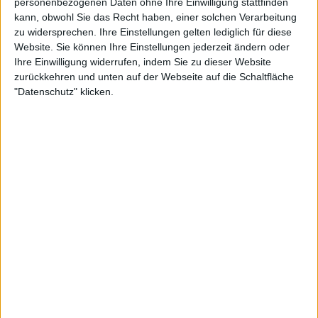
personenbezogenen Daten ohne Ihre Einwilligung stattfinden
kann, obwohl Sie das Recht haben, einer solchen Verarbeitung
zu widersprechen. Ihre Einstellungen gelten lediglich für diese
Website. Sie können Ihre Einstellungen jederzeit ändern oder
Ihre Einwilligung widerrufen, indem Sie zu dieser Website
zurückkehren und unten auf der Webseite auf die Schaltfläche
"Datenschutz" klicken.
Zheng befindet sich nun auf einem
wahrscheinlichen Kollisionskurs mit einer vertrauten
Gegnerin in
Iga Swiatek
, die derzeit gegen Danielle
Collins antritt. Für Kerber ist es keine Medaille, die
ihre Karriere beendet, und vielleicht ist es eine
Metapher für ihre Karriere in Roland Garros. Das
einzige Turnier, bei dem sie nie den Titel holte.
Doch wie diese Woche gezeigt hat, wird das Tennis
um die legendäre Deutsche ärmer sein, die mit
Sicherheit in die Hall of Fame aufgenommen und als
eine der besten WTA-Spielerinnen der Neuzeit
verehrt werden wird.