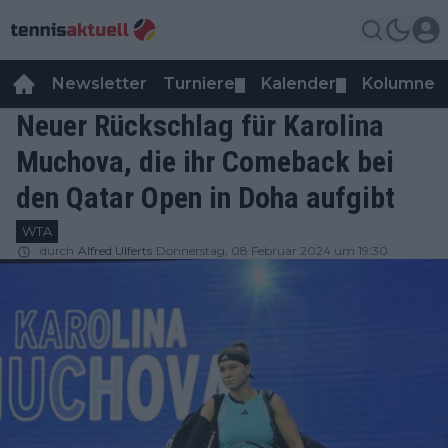
Newsletter
Turniere
Kalender
Kolumnen
▼
▼
Neuer Rückschlag für Karolina
Muchova, die ihr Comeback bei
den Qatar Open in Doha aufgibt
WTA
durch
Alfred Ulferts
Donnerstag, 08 Februar 2024 um 19:30