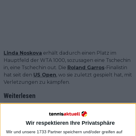
Linda Noskova
erhält dadurch einen Platz im
Hauptfeld der WTA 1000, sozusagen eine Tschechin
in, eine Tschechin out. Die
Roland Garros
-Finalistin
hat seit den
US Open
, wo sie zuletzt gespielt hat, mit
Verletzungen zu kämpfen.
Weiterlesen
Karolina Muchova deutet ihre
baldige Rückkehr an, nachdem
Wir respektieren Ihre Privatsphäre
sie ihre Teilnahme an den
Australian Open wegen einer
Wir und unsere 1733 Partner speichern und/oder greifen auf