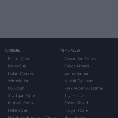
TURNIERE
ATP SPIELER
Miami Open
Alexander Zverev
Davis Cup
Carlos Alcaraz
Roland Garros
Jannik Sinner
Wimbledon
Novak Djokovic
US Open
Felix Auger-Aliassime
Stuttgart Open
Taylor Fritz
Munich Open
Casper Ruud
Halle Open
Holger Rune
Hamburg European Open
Boris Becker