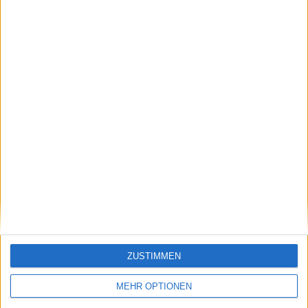
Leben ein Jahrzehnt
Beteiligung Saudi-
lang ruiniert hat": Andy
Arabiens in der
Roddick nutzt Federer
Zukunft
als Beispiel für Murrays
Rücktrittsforderungen
Schreiben Sie einen Kommentar
ZUSTIMMEN
MEHR OPTIONEN