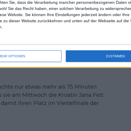
chten Sie, dass die Verarbeitung mancher personenbezogenen Daten oh
uss 
wohl Sie das Recht haben, einer solchen Verarbeitung zu widersprechen
mal 
diese Website. Sie können Ihre Einstellungen jederzeit ändern oder Ihre 
des 
e zu dieser Website zurückkehren und unten auf der Webseite auf die 
t Open 2025: Spielplan,
n.
sgeld und TV Guide
chtlich für Sinners Comeback:
Roland Garros ausgerichtet"
EHR OPTIONEN
ZUSTIMMEN
auchte nur etwas mehr als 75 Minuten
s sie am Mittwoch die Kroatin Jana Fett
d damit ihren Platz im Viertelfinale der