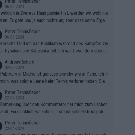
Peter Tennisfieber
06-05-2024
wirklich in Zverevs Haus passiert ist, werden wir wohl nie
hren. Es geht uns ja auch nichts an, aber dass seine Ergeb
e in letzter Zeit gelitten haben, ist ganz klar.
Peter Tennisfieber
06-05-2024
rerseits fand ich das Publikum während des Kampfes zw
en Rybakina und Sabalanka toll. Ich war besonders überras
 wie viele Fans da waren.
AndreasRichard
02-05-2024
Publikum in Madrid ist genauso primitiv wie in Paris. Ich fr
mich, was solche Leute beim Tennis verloren haben. Sie s
en besser zum Fußball gehen, dort sind sie besser aufgeho
Peter Tennisfieber
22-04-2024
 Bemerkung über den Kommentator hat mich zum Lachen
acht. Ein glückliches Lächeln. "..selbst schnellstmöglich na
ause.." 😂🤣🤩
Peter Tennisfieber
22-04-2024
ennissport werden enorme Summen umgesetzt, die jedo