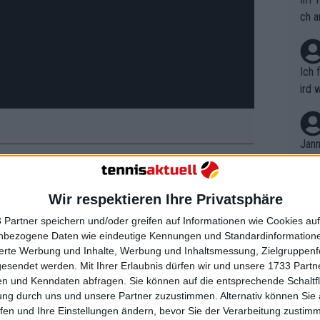
ch a
Ich 
ird 
vers
eine
r in
Jann
em i
merk
82, 83', 86'-88', 92') mit sechs Titeln
eite
Wir respektieren Ihre Privatsphäre
Dopp
n Maria Sharapova, die das Turnier
t, a
n si
iegquote von 84 % gewonnen hat, und
 Partner speichern und/oder greifen auf Informationen wie Cookies au
Wört
mmen
nbezogene Daten wie eindeutige Kennungen und Standardinformatione
 und eine Siegquote von 82 % aufweist.
B. C
nt. 
sierte Werbung und Inhalte, Werbung und Inhaltsmessung, Zielgruppen
ause
gesendet werden.
Mit Ihrer Erlaubnis dürfen wir und unsere 1733 Part
ient
Dopp
 während er 2024 bis ins Halbfinale
on v
n und Kenndaten abfragen. Sie können auf die entsprechende Schaltfl
ewon
lor, was seine einzige Niederlage auf
mmen
ung durch uns und unsere Partner zuzustimmen. Alternativ können Sie au
Fina
Genr
fen und Ihre Einstellungen ändern, bevor Sie der Verarbeitung zustim
nz).
kel 