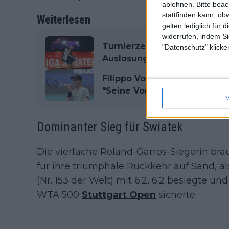
ablehnen.
Bitte bea
stattfinden kann, ob
Weiterlesen
gelten lediglich für 
widerrufen, indem Si
Turnierzentrum WTA Stuttgar
"Datenschutz" klicke
Auslosung, Ergebnisse, Prei
Filippo Volandri ist zuversi
"Seine Vorbereitung ist auf 
M
Dominanter Sieg für Swiatek
Die vierfache Roland-Garros-Siegerin br
für ihre triumphale Rückkehr auf Sand, al
(Nr. 153 der Welt) mit 6:2, 6:2 besiegte un
WTA 500
Stuttgart Open
sicherte.