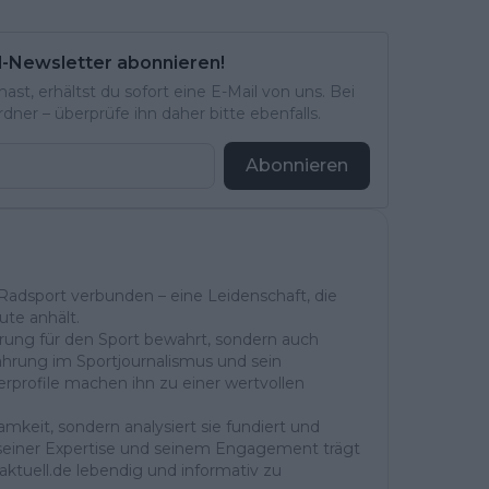
l-Newsletter abonnieren!
st, erhältst du sofort eine E-Mail von uns. Bei
ner – überprüfe ihn daher bitte ebenfalls.
Abonnieren
 Radsport verbunden – eine Leidenschaft, die
ute anhält.
erung für den Sport bewahrt, sondern auch
ahrung im Sportjournalismus und sein
erprofile machen ihn zu einer wertvollen
mkeit, sondern analysiert sie fundiert und
t seiner Expertise und seinem Engagement trägt
aktuell.de lebendig und informativ zu