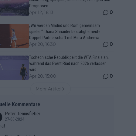
Prognosen
0
Apr 12, 16:13
„Wir werden Madrid und Rom gemeinsam
spielen“: Diana Shnaider bestätigt erneute
Doppel-Partnerschaft mit Mirra Andreeva
0
Apr 20, 16:30
Tschechische Republik peilt die WTA Finals an,
während das Event Riad nach 2026 verlassen
wird
0
Apr 20, 15:00
Mehr Artikel
uelle Kommentare
Peter Tennisfieber
27-06-2024
ma!