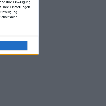
ne Ihre Einwilligung
J-L-Struff wahrscheinlich morge 3 Spiele absolvieren (2.
. Ihre Einstellungen
Einzel 1x Doppel) dank der hervorragenden Unterstützung
Einwilligung
Kommentators für F-A-A
Schaltfläche