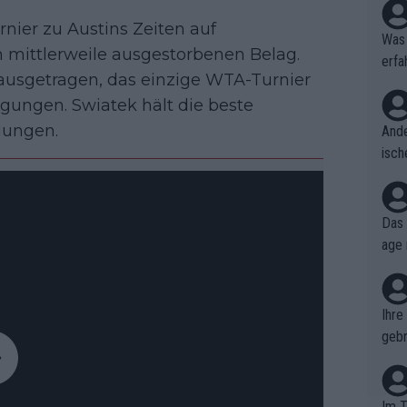
nier zu Austins Zeiten auf
Was 
mittlerweile ausgestorbenen Belag.
erfa
 ausgetragen, das einzige WTA-Turnier
niss
gungen. Swiatek hält die beste
gungen.
Ande
isch
cht,
Das 
age 
ollt
ben.
Ihre
gebr
ch H
Im T