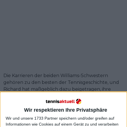
Die Karrieren der beiden Williams-Schwestern
gehören zu den besten der Tennisgeschichte, und
Richard hat maßgeblich dazu beigetragen, ihre
Siegermentalität zu entwickeln. Die Reise des aus
Louisiana stammenden Mannes wurde in der
Filmbiografie King Richard festgehalten, die von
Wir respektieren Ihre Privatsphäre
Venus und Serena wegen ihrer Authentizität hoch
Wir und unsere 1733 Partner speichern und/oder greifen auf
gelobt wurde.
Informationen wie Cookies auf einem Gerät zu und verarbeiten