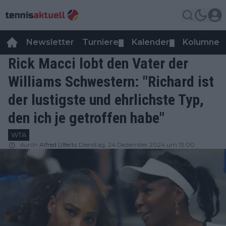
Newsletter
Turniere
Kalender
Kolumnen
▼
▼
Rick Macci lobt den Vater der
Williams Schwestern: "Richard ist
der lustigste und ehrlichste Typ,
den ich je getroffen habe"
WTA
durch
Alfred Ulferts
Dienstag, 24 Dezember 2024 um 13:00