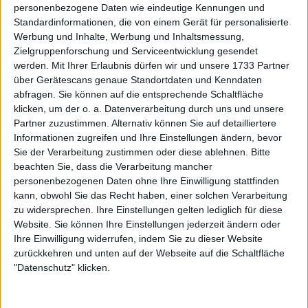
personenbezogene Daten wie eindeutige Kennungen und
Weiterlesen
Standardinformationen, die von einem Gerät für personalisierte
Werbung und Inhalte, Werbung und Inhaltsmessung,
Serena Williams' Ex-Coach
Zielgruppenforschung und Serviceentwicklung gesendet
werden.
Mit Ihrer Erlaubnis dürfen wir und unsere 1733 Partner
unterstützt Coco Gauff auf ihrem
über Gerätescans genaue Standortdaten und Kenndaten
Weg zur WTA-Führungsposition
abfragen. Sie können auf die entsprechende Schaltfläche
im Jahr 2025
klicken, um der o. a. Datenverarbeitung durch uns und unsere
Partner zuzustimmen. Alternativ können Sie auf detailliertere
Informationen zugreifen und Ihre Einstellungen ändern, bevor
Sie der Verarbeitung zustimmen oder diese ablehnen.
Bitte
beachten Sie, dass die Verarbeitung mancher
personenbezogenen Daten ohne Ihre Einwilligung stattfinden
kann, obwohl Sie das Recht haben, einer solchen Verarbeitung
zu widersprechen. Ihre Einstellungen gelten lediglich für diese
Website. Sie können Ihre Einstellungen jederzeit ändern oder
Ihre Einwilligung widerrufen, indem Sie zu dieser Website
zurückkehren und unten auf der Webseite auf die Schaltfläche
"Datenschutz" klicken.