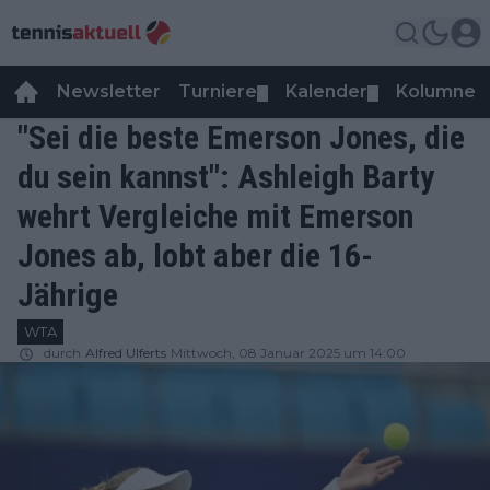
Newsletter
Turniere
Kalender
Kolumnen
▼
▼
"Sei die beste Emerson Jones, die
du sein kannst": Ashleigh Barty
wehrt Vergleiche mit Emerson
Jones ab, lobt aber die 16-
Jährige
WTA
durch
Alfred Ulferts
Mittwoch, 08 Januar 2025 um 14:00