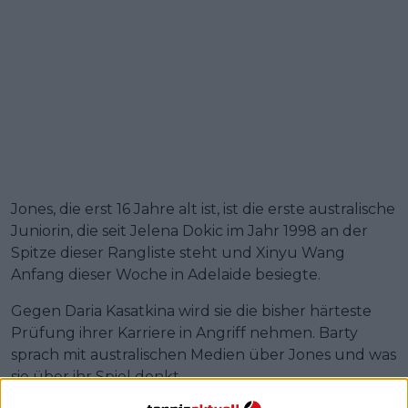
Jones, die erst 16 Jahre alt ist, ist die erste australische
Juniorin, die seit Jelena Dokic im Jahr 1998 an der
Spitze dieser Rangliste steht und Xinyu Wang
Anfang dieser Woche in Adelaide besiegte.
Gegen Daria Kasatkina wird sie die bisher härteste
Prüfung ihrer Karriere in Angriff nehmen. Barty
sprach mit australischen Medien über Jones und was
sie über ihr Spiel denkt.