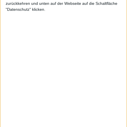
International 2025: Spielplan,
zurückkehren und unten auf der Webseite auf die Schaltfläche
"Datenschutz" klicken.
Ergebnisse, Preisgeld und TV
Guide
"Ich denke, wenn man 'Emmo' in den letzten Jahren
näher kennenlernt, wird man feststellen, dass sie
eine sehr engagierte Person ist - sie ist
leidenschaftlich, sie will gut abschneiden, sie ist
fokussiert, sie ist professionell", sagte Barty.
"Ich glaube wirklich, dass dieser australische Sommer
die perfekte Gelegenheit für sie ist, alles in sich
aufzunehmen und ohne diesen Druck zu
genießen."
"Sie wird gut abschneiden und ihr bestes Tennis
spielen wollen, aber ich denke, es geht darum, sich
selbst die Möglichkeit zu geben, alles zu umarmen
und in sich aufzusaugen."