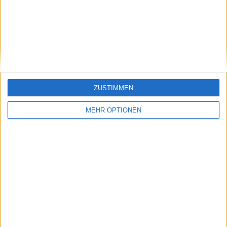
Vorheriger Artikel
Nächster Artikel
"Ich glaube nicht, dass
Rennae Stubbs sagt
er jemals ein
voraus, dass Goran
Vollzeittrainer sein
Ivanisevic bei der
wird" - Dan Evans
Rückkehr von
über Andy Murrays
Stefano Vukov "nicht
Trainerrolle bei Novak
dabei bleiben wird"
Djokovic
ZUSTIMMEN
MEHR OPTIONEN
Schreiben Sie einen Kommentar