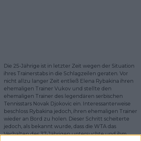
Die 25-Jährige ist in letzter Zeit wegen der Situation
ihres Trainerstabs in die Schlagzeilen geraten. Vor
nicht allzu langer Zeit entließ Elena Rybakina ihren
ehemaligen Trainer Vukov und stellte den
ehemaligen Trainer des legendären serbischen
Tennisstars Novak Djokovic ein. Interessanterweise
beschloss Rybakina jedoch, ihren ehemaligen Trainer
wieder an Bord zu holen. Dieser Schritt scheiterte
jedoch, als bekannt wurde, dass die WTA das
Verhalten des 37-Jährigen untersuchte und ihm