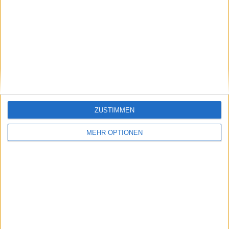
Vorheriger Artikel
Nächster Artikel
"Sei die beste
Alex de Minaur
Emerson Jones, die du
gewinnt das
sein kannst": Ashleigh
Australian Open
Barty wehrt
Exhibition Match
Vergleiche mit
gegen Carlos Alcaraz
Emerson Jones ab,
mit Jetlag
lobt aber die 16-
ZUSTIMMEN
Jährige
MEHR OPTIONEN