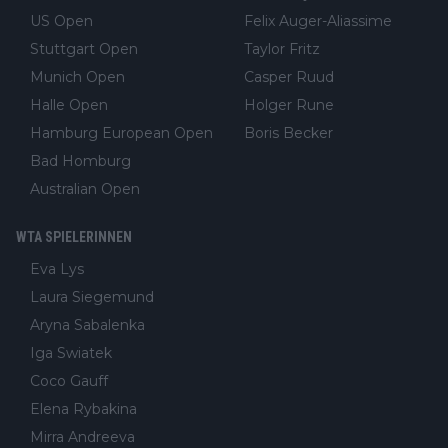
US Open
Felix Auger-Aliassime
Stuttgart Open
Taylor Fritz
Munich Open
Casper Ruud
Halle Open
Holger Rune
Hamburg European Open
Boris Becker
Bad Homburg
Australian Open
WTA SPIELERINNEN
Eva Lys
Laura Siegemund
Aryna Sabalenka
Iga Swiatek
Coco Gauff
Elena Rybakina
Mirra Andreeva