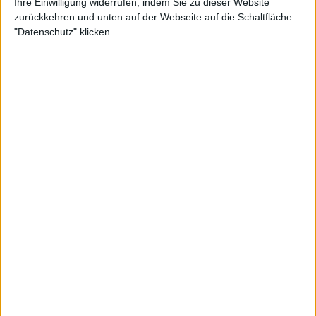
Ihre Einwilligung widerrufen, indem Sie zu dieser Website
zurückkehren und unten auf der Webseite auf die Schaltfläche
"Datenschutz" klicken.
Es ist nicht klar, ob der einstige Grand Slam-Sieger
Ivanisevic mit Rybakinas Entscheidung
einverstanden war. Die Ex-Trainerin der ehemaligen
Weltranglistenersten Serena Williams, Stubbs,
sprach kürzlich in ihrem eigenen Podcast
ausführlich über die Reaktionen der
Weltranglistensechsten auf ihren Trainerstab.
Stubbs war der Meinung, dass der 53-Jährige nicht
akzeptieren würde, Vukov wieder im Trainerstab zu
sehen.
"Es ist klar, dass sie mit dieser Beziehung zu ihm
kämpft, was auch immer das sein mag, und ihn
zurückholen will", sagte Stubbs. "Ich kann Ihnen