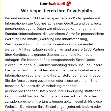
bereits eine vorläufige Sperre auferlegt hatte.
Weiterlesen
Wir respektieren Ihre Privatsphäre
Wir und unsere 1733 Partner speichern und/oder greifen auf
Goran Ivanisevic wartet auf das
Informationen wie Cookies auf einem Gerät zu und verarbeiten
Ergebniss der Untersuchung der
personenbezogene Daten wie eindeutige Kennungen und
Standardinformationen, die von einem Gerät für personalisierte
WTA im Fall Vukov
Werbung und Inhalte, Werbung und Inhaltsmessung,
Zielgruppenforschung und Serviceentwicklung gesendet
werden.
Mit Ihrer Erlaubnis dürfen wir und unsere 1733 Partner
über Gerätescans genaue Standortdaten und Kenndaten
abfragen. Sie können auf die entsprechende Schaltfläche
klicken, um der o. a. Datenverarbeitung durch uns und unsere
Partner zuzustimmen. Alternativ können Sie auf detailliertere
Informationen zugreifen und Ihre Einstellungen ändern, bevor
Sie der Verarbeitung zustimmen oder diese ablehnen.
Bitte
beachten Sie, dass die Verarbeitung mancher
personenbezogenen Daten ohne Ihre Einwilligung stattfinden
kann, obwohl Sie das Recht haben, einer solchen Verarbeitung
zu widersprechen. Ihre Einstellungen gelten lediglich für diese
Website. Sie können Ihre Einstellungen jederzeit ändern oder