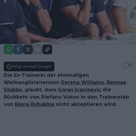
0
Folgt uns auf Google!
Die Ex-Trainerin der ehemaligen
Weltranglistenersten
Serena Williams
,
Rennae
Stubbs
, glaubt, dass
Goran Ivanisevic
die
Rückkehr von Stefano Vukov in den Trainerstab
von
Elena Rybakina
nicht akzeptieren wird.