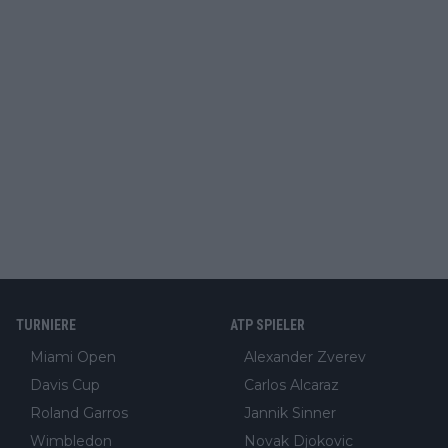
TURNIERE
ATP SPIELER
Miami Open
Alexander Zverev
Davis Cup
Carlos Alcaraz
Roland Garros
Jannik Sinner
Wimbledon
Novak Djokovic