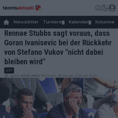
Newsletter
Turniere
Kalender
Kolumnen
▼
▼
Rennae Stubbs sagt voraus, dass
Goran Ivanisevic bei der Rückkehr
von Stefano Vukov "nicht dabei
bleiben wird"
ATP
durch
Alfred Ulferts
Mittwoch, 08 Januar 2025 um 15:00