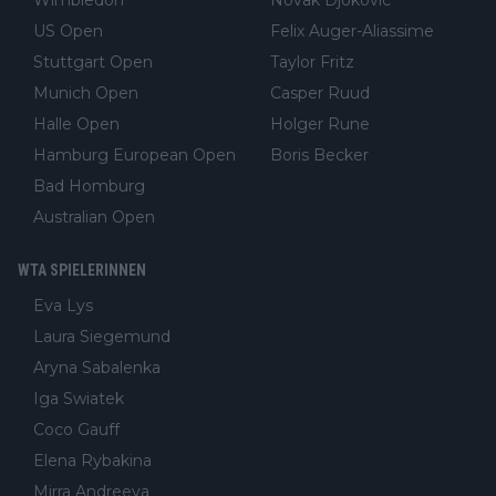
Wimbledon
Novak Djokovic
US Open
Felix Auger-Aliassime
Stuttgart Open
Taylor Fritz
Munich Open
Casper Ruud
Halle Open
Holger Rune
Hamburg European Open
Boris Becker
Bad Homburg
Australian Open
WTA SPIELERINNEN
Eva Lys
Laura Siegemund
Aryna Sabalenka
Iga Swiatek
Coco Gauff
Elena Rybakina
Mirra Andreeva