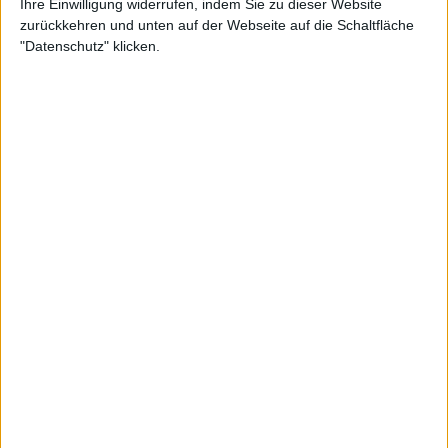
Ihre Einwilligung widerrufen, indem Sie zu dieser Website
zurückkehren und unten auf der Webseite auf die Schaltfläche
"Datenschutz" klicken.
Im Vorfeld des Matches erklärte Swiatek, dass es sie
manchmal schmerzt, wenn sie daran denkt, wie die
Karriere beider Spielerinnen verlief, nachdem sie im
Finale der French Open 2020 aufeinander trafen,
und deutete an, dass die Amerikanerin eine
ernsthafte Bedrohung für sie in der kommenden
Begegnung darstellen wird.
"Ich meine, es fällt mir einfach auf, dass wir in
meinem ersten Grand Slam-Finale gegeneindander
gespielt haben, Sofia (und ich; Anm. d. Autors) und
jetzt in der ersten Runde stehen", sagte sie. "Es ist
ziemlich seltsam. So haben sich unsere Lebenswege
irgendwie getrennt. Ich weiß, dass sie ein solides
Tennis gespielt hat."