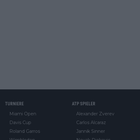
TURNIERE
ATP SPIELER
Miami Open
Alexander Zverev
Davis Cup
Carlos Alcaraz
Roland Garros
Jannik Sinner