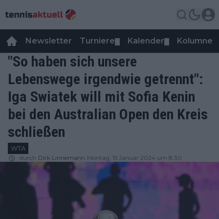
Newsletter
Turniere
Kalender
Kolumnen
▼
▼
"So haben sich unsere
Lebenswege irgendwie getrennt":
Iga Swiatek will mit Sofia Kenin
bei den Australian Open den Kreis
schließen
WTA
durch
Dirk Linnemann
Montag, 15 Januar 2024 um 8:30