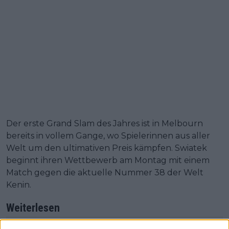
Der erste Grand Slam des Jahres ist in Melbourn
bereits in vollem Gange, wo Spielerinnen aus aller
Welt um den ultimativen Preis kämpfen. Swiatek
beginnt ihren Wettbewerb am Montag mit einem
Match gegen die aktuelle Nummer 38 der Welt
Kenin.
Weiterlesen