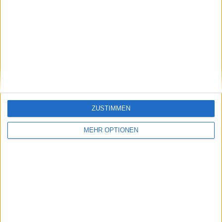
Vorheriger Artikel
Nächster Artikel
"Muss er in allem
Chris Evert wird von
brillant sein?": Andy
Maria Sakkari und Ajla
Murray löst Rubik's
Tomljanovic in ihrem
Cube mühelos in
zweiten Kampf gegen
superschneller Zeit
den Krebs
unterstützt: "Dieses
wunderschöne
ZUSTIMMEN
Lächeln"
MEHR OPTIONEN