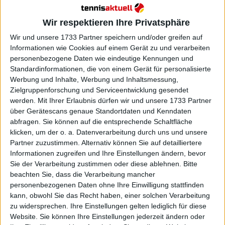
SPIELPLAN und VORSCHAU | 2024
Australian Open Tag drei:
Wir respektieren Ihre Privatsphäre
Einsätze am Dienstag mit
SWIATEK, ALCARAZ, RYBAKINA,
Wir und unsere 1733 Partner speichern und/oder greifen auf
Informationen wie Cookies auf einem Gerät zu und verarbeiten
ZVEREV, KERBER und PEGULA
personenbezogene Daten wie eindeutige Kennungen und
Standardinformationen, die von einem Gerät für personalisierte
Werbung und Inhalte, Werbung und Inhaltsmessung,
Zielgruppenforschung und Serviceentwicklung gesendet
werden.
Mit Ihrer Erlaubnis dürfen wir und unsere 1733 Partner
über Gerätescans genaue Standortdaten und Kenndaten
abfragen. Sie können auf die entsprechende Schaltfläche
klicken, um der o. a. Datenverarbeitung durch uns und unsere
Partner zuzustimmen. Alternativ können Sie auf detailliertere
Informationen zugreifen und Ihre Einstellungen ändern, bevor
Sie der Verarbeitung zustimmen oder diese ablehnen.
Bitte
beachten Sie, dass die Verarbeitung mancher
personenbezogenen Daten ohne Ihre Einwilligung stattfinden
kann, obwohl Sie das Recht haben, einer solchen Verarbeitung
zu widersprechen. Ihre Einstellungen gelten lediglich für diese
Website. Sie können Ihre Einstellungen jederzeit ändern oder