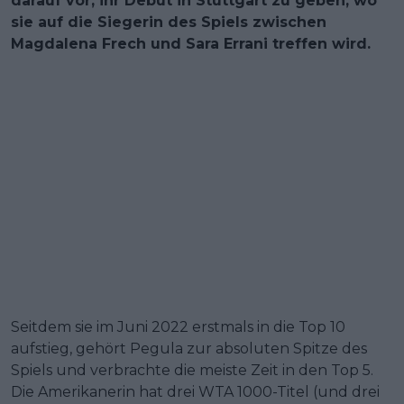
darauf vor, ihr Debüt in Stuttgart zu geben, wo
sie auf die Siegerin des Spiels zwischen
Magdalena Frech und Sara Errani treffen wird.
Seitdem sie im Juni 2022 erstmals in die Top 10
aufstieg, gehört Pegula zur absoluten Spitze des
Spiels und verbrachte die meiste Zeit in den Top 5.
Die Amerikanerin hat drei WTA 1000-Titel (und drei