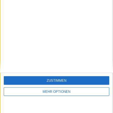
Besucher
0
Vorheriger Artikel
Nächster Artikel
Die tägliche Dosis
Barcelona-Update:
ZUSTIMMEN
Social Media: Ons
Alcaraz und Tsitsipas
Jabeur spielt Zheng
souverän weiter –
MEHR OPTIONEN
Qinwen einen
Davidovich und Fils
lustigen Streich –
kämpfen sich durch
Alcaraz begeistert mit
Tennis-Golf