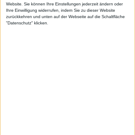
Website. Sie können Ihre Einstellungen jederzeit ändern oder
Ihre Einwilligung widerrufen, indem Sie zu dieser Website
zurückkehren und unten auf der Webseite auf die Schaltfläche
"Datenschutz" klicken.
Während Sabalenka bereits 3 Grand Slam-Titel und
8 WTA 1000-Titel gewonnen hat und Swiatek 5
Grand Slam-Kronen sowie 10 WTA 1000-Trophäen
vorzuweisen hat, bleibt Pegulas Rekord weit
zurück, da sie häufig in den Halbfinals oder großen
Finals scheiterte. "Ich bin sehr dankbar, dass ich nun
schon seit einigen Jahren eine Top-Spielerin bin“,
sagte sie. "Auch wenn ich vielleicht nicht immer die
größten Titel gewinne, vielleicht im Vergleich zu
Aryna Sabalenka, Iga Swiatek oder jemandem wie