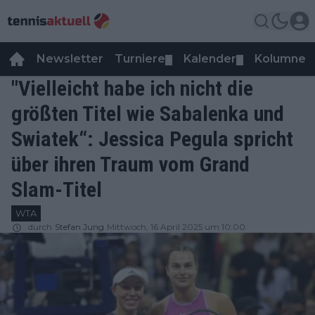
Newsletter
Turniere
Kalender
Kolumnen
▼
▼
"Vielleicht habe ich nicht die
größten Titel wie Sabalenka und
Swiatek“: Jessica Pegula spricht
über ihren Traum vom Grand
Slam-Titel
WTA
durch
Stefan Jung
Mittwoch, 16 April 2025 um 10:00