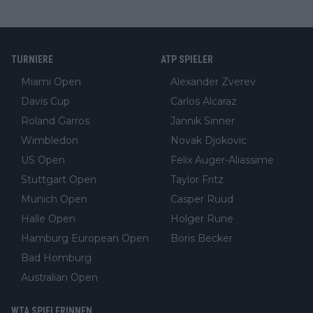
TURNIERE
ATP SPIELER
Miami Open
Alexander Zverev
Davis Cup
Carlos Alcaraz
Roland Garros
Jannik Sinner
Wimbledon
Novak Djokovic
US Open
Felix Auger-Aliassime
Stuttgart Open
Taylor Fritz
Munich Open
Casper Ruud
Halle Open
Holger Rune
Hamburg European Open
Boris Becker
Bad Homburg
Australian Open
WTA SPIELERINNEN