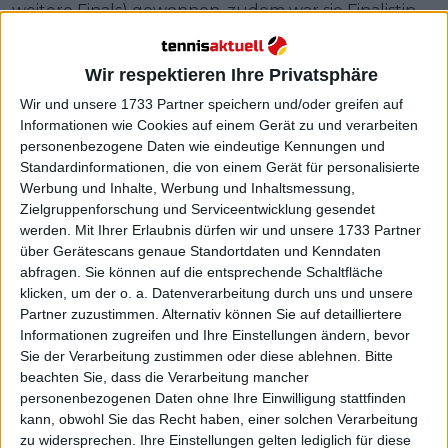
weitere Finals) gewonnen, zudem war sie Finalistin
bei den US Open 2024 (Niederlage gegen
Sabalenka) und den WTA Finals 2023 (Niederlage
Wir respektieren Ihre Privatsphäre
gegen Swiatek).
Wir und unsere 1733 Partner speichern und/oder greifen auf
Weiterlesen
Informationen wie Cookies auf einem Gerät zu und verarbeiten
personenbezogene Daten wie eindeutige Kennungen und
Standardinformationen, die von einem Gerät für personalisierte
Turnierzentrum WTA Stuttgart
Werbung und Inhalte, Werbung und Inhaltsmessung,
Open 2025: Spielplan, Auslosung,
Zielgruppenforschung und Serviceentwicklung gesendet
Ergebnisse, Preisgeld und TV
werden.
Mit Ihrer Erlaubnis dürfen wir und unsere 1733 Partner
Guide
über Gerätescans genaue Standortdaten und Kenndaten
abfragen. Sie können auf die entsprechende Schaltfläche
klicken, um der o. a. Datenverarbeitung durch uns und unsere
Partner zuzustimmen. Alternativ können Sie auf detailliertere
Informationen zugreifen und Ihre Einstellungen ändern, bevor
Sie der Verarbeitung zustimmen oder diese ablehnen.
Bitte
beachten Sie, dass die Verarbeitung mancher
personenbezogenen Daten ohne Ihre Einwilligung stattfinden
kann, obwohl Sie das Recht haben, einer solchen Verarbeitung
zu widersprechen. Ihre Einstellungen gelten lediglich für diese