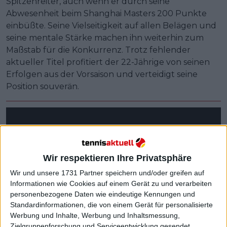
Spitzenreiter, auch wenn er durch seine
Abwesenheit beim Shanghai Masters 200 Punkte
einbüßte. Seine Vielseitigkeit auf allen Belägen und
seine mentale Stärke machen ihn weiterhin zum
Maßstab für die Konkurrenz. Trotz fehlender
aktueller Titel profitiert der 22-Jährige von seinen
Erfolgen aus der Vorsaison und verteidigt seine
Position souverän.
Wir respektieren Ihre Privatsphäre
Wir und unsere 1731 Partner speichern und/oder greifen auf
Informationen wie Cookies auf einem Gerät zu und verarbeiten
personenbezogene Daten wie eindeutige Kennungen und
Standardinformationen, die von einem Gerät für personalisierte
Werbung und Inhalte, Werbung und Inhaltsmessung,
Zielgruppenforschung und Serviceentwicklung gesendet