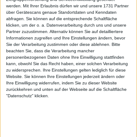
werden.
Mit Ihrer Erlaubnis dürfen wir und unsere 1731 Partner
über Gerätescans genaue Standortdaten und Kenndaten
abfragen. Sie können auf die entsprechende Schaltfläche
klicken, um der o. a. Datenverarbeitung durch uns und unsere
Partner zuzustimmen. Alternativ können Sie auf detailliertere
Informationen zugreifen und Ihre Einstellungen ändern, bevor
Jannik Sinner bleibt mit 10.000 Punkten auf Platz
Sie der Verarbeitung zustimmen oder diese ablehnen.
Bitte
zwei. Zwar verlor er 950 Punkte, da er seinen Titel
beachten Sie, dass die Verarbeitung mancher
personenbezogenen Daten ohne Ihre Einwilligung stattfinden
nicht verteidigen konnte, doch seine Fortschritte
kann, obwohl Sie das Recht haben, einer solchen Verarbeitung
sind unübersehbar. Der Italiener hat 2025 mehrfach
zu widersprechen. Ihre Einstellungen gelten lediglich für diese
bewiesen, dass er Alcaraz gefährlich nahekommt.
Website. Sie können Ihre Einstellungen jederzeit ändern oder
Seine Entwicklung lässt erwarten, dass er spätestens
Ihre Einwilligung widerrufen, indem Sie zu dieser Website
2026 ernsthaft um die Nummer eins kämpfen wird.
zurückkehren und unten auf der Webseite auf die Schaltfläche
In Shanghai musste er verletzungsbedingt gegen
"Datenschutz" klicken.
Tallon Griekspoor aufgeben – ein Rückschlag, der
seinen Aufwärtstrend aber kaum bremst.
Veränderungen in den Top Ten