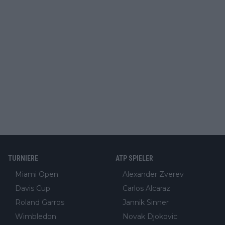
TURNIERE
ATP SPIELER
Miami Open
Alexander Zverev
Davis Cup
Carlos Alcaraz
Roland Garros
Jannik Sinner
Wimbledon
Novak Djokovic