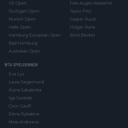
US Open
Felix Auger-Aliassime
Stuttgart Open
Taylor Fritz
Munich Open
Casper Ruud
Halle Open
Holger Rune
Hamburg European Open
Boris Becker
Bad Homburg
Australian Open
WTA SPIELERINNEN
Eva Lys
Laura Siegemund
Aryna Sabalenka
Iga Swiatek
Coco Gauff
Elena Rybakina
Mirra Andreeva