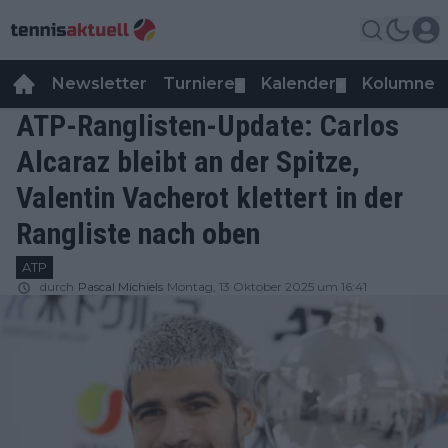
Newsletter
Turniere
Kalender
Kolumnen
▼
▼
ATP-Ranglisten-Update: Carlos
Alcaraz bleibt an der Spitze,
Valentin Vacherot klettert in der
Rangliste nach oben
ATP
durch
Pascal Michiels
Montag, 13 Oktober 2025 um 16:41