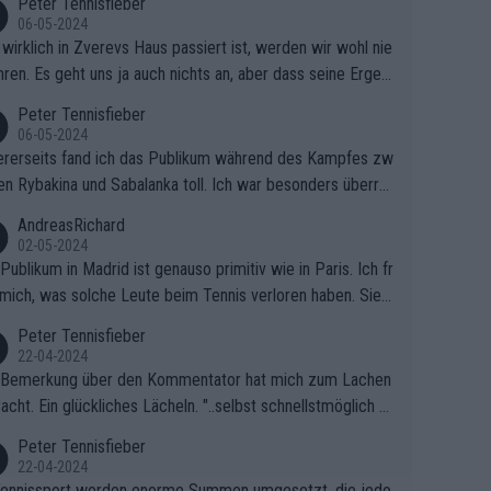
Peter Tennisfieber
06-05-2024
wirklich in Zverevs Haus passiert ist, werden wir wohl nie
hren. Es geht uns ja auch nichts an, aber dass seine Ergeb
e in letzter Zeit gelitten haben, ist ganz klar.
Peter Tennisfieber
06-05-2024
rerseits fand ich das Publikum während des Kampfes zw
en Rybakina und Sabalanka toll. Ich war besonders überras
 wie viele Fans da waren.
AndreasRichard
02-05-2024
Publikum in Madrid ist genauso primitiv wie in Paris. Ich fr
mich, was solche Leute beim Tennis verloren haben. Sie s
en besser zum Fußball gehen, dort sind sie besser aufgeho
Peter Tennisfieber
22-04-2024
 Bemerkung über den Kommentator hat mich zum Lachen
acht. Ein glückliches Lächeln. "..selbst schnellstmöglich na
ause.." 😂🤣🤩
Peter Tennisfieber
22-04-2024
ennissport werden enorme Summen umgesetzt, die jedo