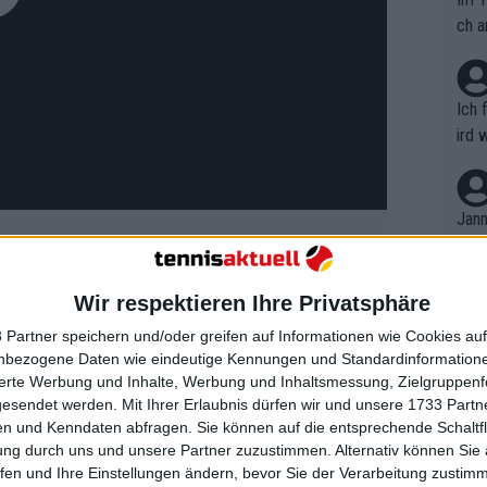
ch a
Ich 
ird 
vers
eine
r in
Jann
em i
merk
eite
Wir respektieren Ihre Privatsphäre
Dopp
t, a
am-Champion, der normalerweise nach
n si
 Partner speichern und/oder greifen auf Informationen wie Cookies au
Wört
 keine Turniere mehr bestreitet, ist es
mmen
nbezogene Daten wie eindeutige Kennungen und Standardinformatione
B. C
nt. 
et, dass der Lebenstraum, eine
sierte Werbung und Inhalte, Werbung und Inhaltsmessung, Zielgruppen
ause
gesendet werden.
Mit Ihrer Erlaubnis dürfen wir und unsere 1733 Part
ient
 geholfen hat, sich bei seiner
Dopp
on v
n und Kenndaten abfragen. Sie können auf die entsprechende Schaltfl
ewon
s bisher größte Signal, dass er sich
mmen
ung durch uns und unsere Partner zuzustimmen. Alternativ können Sie au
Fina
 Karriere entscheiden könnte. Es ist das
Genr
fen und Ihre Einstellungen ändern, bevor Sie der Verarbeitung zustim
kel 