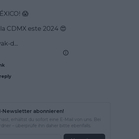
XICO! 😱

 la CDMX este 2024 😍

vak-d…
nk
reply
l-Newsletter abonnieren!
st, erhältst du sofort eine E-Mail von uns. Bei
ner – überprüfe ihn daher bitte ebenfalls.