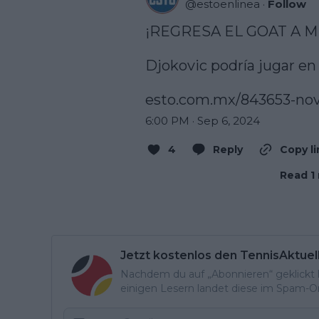
@
estoenlinea
·
Follow
¡REGRESA EL GOAT A MÉ
Djokovic podría jugar en
esto.com.mx/843653-no
6:00 PM · Sep 6, 2024
4
Reply
Copy li
Read 1 
Jetzt kostenlos den TennisAktuel
Nachdem du auf „Abonnieren“ geklickt ha
einigen Lesern landet diese im Spam-Ord