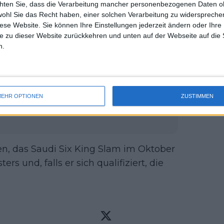
chten Sie, dass die Verarbeitung mancher personenbezogenen Daten oh
uss 
lam-Turnier gewonnen hat. Er verlor im
wohl Sie das Recht haben, einer solchen Verarbeitung zu widersprechen
mal 
ei den French Open aus und wurde in
diese Website. Sie können Ihre Einstellungen jederzeit ändern oder Ihre 
des 
 Open waren vielleicht das
e zu dieser Website zurückkehren und unten auf der Webseite auf die 
n.
egen Alexei Popyrin verlor.
 der US Open 2024 mit Jannik
EHR OPTIONEN
ZUSTIMMEN
 Djokovic, Alexander Zverev und
en, das Saudi Six King Slam im Oktober
rs und, falls er sich qualifiziert, die