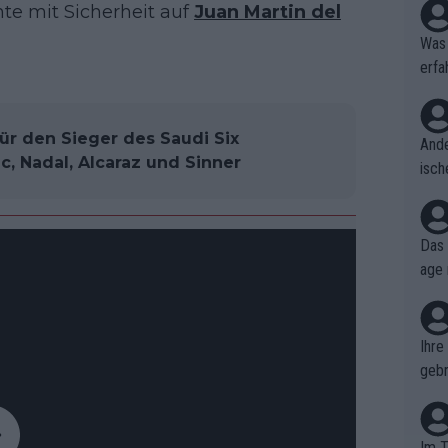
nte mit Sicherheit auf
Juan Martin del
Was 
erfa
niss
ür den Sieger des Saudi Six
Ande
c, Nadal, Alcaraz und Sinner
isch
cht,
Das 
age 
ollt
ben.
Ihre
gebr
ch H
Im T