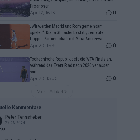
Prognosen
0
Apr 12, 16:13
„Wir werden Madrid und Rom gemeinsam
spielen“: Diana Shnaider bestätigt erneute
Doppel-Partnerschaft mit Mirra Andreeva
0
Apr 20, 16:30
Tschechische Republik peilt die WTA Finals an,
während das Event Riad nach 2026 verlassen
wird
0
Apr 20, 15:00
Mehr Artikel
uelle Kommentare
Peter Tennisfieber
27-06-2024
ma!