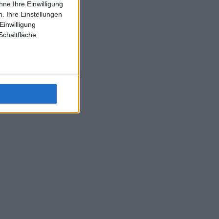
ne Ihre Einwilligung
J-L-Struff wahrscheinlich morge 3 Spiele absolvieren (2.
. Ihre Einstellungen
Einzel 1x Doppel) dank der hervorragenden Unterstützung
Einwilligung
Kommentators für F-A-A
Schaltfläche