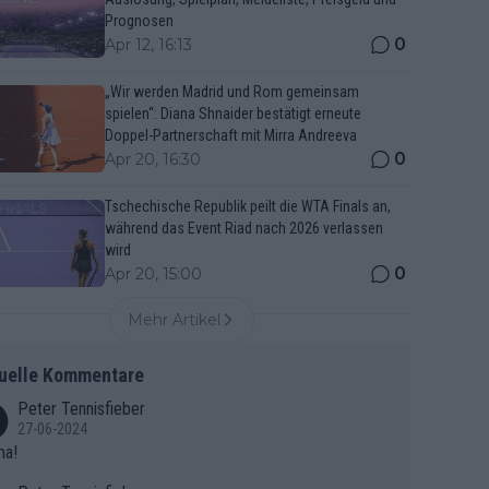
Prognosen
0
Apr 12, 16:13
„Wir werden Madrid und Rom gemeinsam
spielen“: Diana Shnaider bestätigt erneute
Doppel-Partnerschaft mit Mirra Andreeva
0
Apr 20, 16:30
Tschechische Republik peilt die WTA Finals an,
während das Event Riad nach 2026 verlassen
wird
0
Apr 20, 15:00
Mehr Artikel
uelle Kommentare
Peter Tennisfieber
27-06-2024
ma!