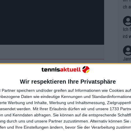
ch a
Ich 
ird 
vers
eine
r in
Jann
em i
merk
m Platz
eite
Wir respektieren Ihre Privatsphäre
Dopp
t, a
n si
 Partner speichern und/oder greifen auf Informationen wie Cookies au
lichen Szene, die für Lacher, aber
Wört
mmen
nbezogene Daten wie eindeutige Kennungen und Standardinformatione
B. C
rämpfen wollte Medvedev sein
nt. 
sierte Werbung und Inhalte, Werbung und Inhaltsmessung, Zielgruppen
ause
e es aber nicht alleine. Er wandte sich
gesendet werden.
Mit Ihrer Erlaubnis dürfen wir und unsere 1733 Part
ient
Dopp
on v
n und Kenndaten abfragen. Sie können auf die entsprechende Schaltfl
ewon
mmen
ung durch uns und unsere Partner zuzustimmen. Alternativ können Sie au
Fina
Genr
fen und Ihre Einstellungen ändern, bevor Sie der Verarbeitung zustim
hen bitten, mein Hemd auszuziehen?
kel 