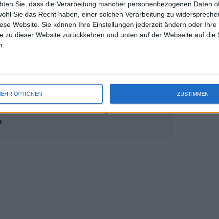
chten Sie, dass die Verarbeitung mancher personenbezogenen Daten oh
uss 
en.“
wohl Sie das Recht haben, einer solchen Verarbeitung zu widersprechen
mal 
diese Website. Sie können Ihre Einstellungen jederzeit ändern oder Ihre 
des 
r Gerry Armstrong ein, half Medvedev
e zu dieser Website zurückkehren und unten auf der Webseite auf die 
n.
lich überforderten Ballmädchen die
EHR OPTIONEN
ZUSTIMMEN
ichter aneinander – Vergleich
n