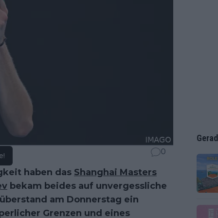
Gerad
0
e!
igkeit haben das
Shanghai Masters
ev
bekam beides auf unvergessliche
e überstand am Donnerstag ein
perlicher Grenzen und eines