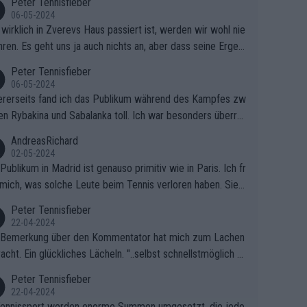
Peter Tennisfieber
06-05-2024
wirklich in Zverevs Haus passiert ist, werden wir wohl nie
hren. Es geht uns ja auch nichts an, aber dass seine Ergeb
e in letzter Zeit gelitten haben, ist ganz klar.
Peter Tennisfieber
06-05-2024
rerseits fand ich das Publikum während des Kampfes zw
en Rybakina und Sabalanka toll. Ich war besonders überras
 wie viele Fans da waren.
AndreasRichard
02-05-2024
Publikum in Madrid ist genauso primitiv wie in Paris. Ich fr
mich, was solche Leute beim Tennis verloren haben. Sie s
en besser zum Fußball gehen, dort sind sie besser aufgeho
Peter Tennisfieber
22-04-2024
 Bemerkung über den Kommentator hat mich zum Lachen
acht. Ein glückliches Lächeln. "..selbst schnellstmöglich na
ause.." 😂🤣🤩
Peter Tennisfieber
22-04-2024
ennissport werden enorme Summen umgesetzt, die jedo