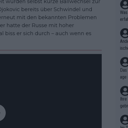
it wurden selbst kurze Ballwechsel zur
Djokovic bereits über Schwindel und
Was 
erneut mit den bekannten Problemen
erfa
er hatte der Russe mit hoher
niss
l biss er sich durch – auch wenn es
Ande
isch
cht,
Das 
age 
ollt
ben.
Ihre
gebr
ch H
Im T