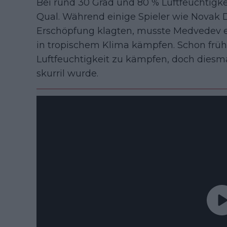
Bei rund 30 Grad und 80 % Luftfeuchtigke
Qual. Während einige Spieler wie Novak 
Erschöpfung klagten, musste Medvedev 
in tropischem Klima kämpfen. Schon früh
Luftfeuchtigkeit zu kämpfen, doch diesma
skurril wurde.