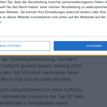
chten Sie, dass die Verarbeitung mancher personenbezogenen Daten oh
uss 
merkte er: „Früher wollte ich im
wohl Sie das Recht haben, einer solchen Verarbeitung zu widersprechen
mal 
etestet, wie weit ich mich in Richtung
diese Website. Sie können Ihre Einstellungen jederzeit ändern oder Ihre 
des 
e zu dieser Website zurückkehren und unten auf der Webseite auf die 
an muss lernen und wissen, wo man
n.
en, und den Spielplan ständig
30
EHR OPTIONEN
ZUSTIMMEN
on der Wiederauferstehung, nachdem
 Gefecht gesetzt hatten. Anfang 2025
 den Top 100, doch dank einer Serie
te er sich zurück unter die Elite.
rt, katapultierten ihn seine Auftritte
Jahresende zurück in die Top 30. Sein
iertelfinale in Wimbledon waren