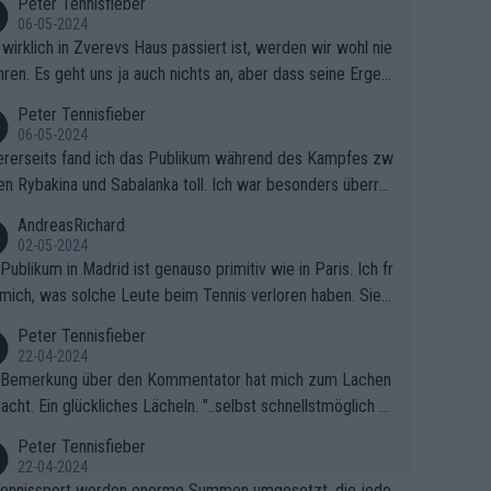
Peter Tennisfieber
06-05-2024
wirklich in Zverevs Haus passiert ist, werden wir wohl nie
hren. Es geht uns ja auch nichts an, aber dass seine Ergeb
e in letzter Zeit gelitten haben, ist ganz klar.
Peter Tennisfieber
06-05-2024
rerseits fand ich das Publikum während des Kampfes zw
en Rybakina und Sabalanka toll. Ich war besonders überras
 wie viele Fans da waren.
AndreasRichard
02-05-2024
Publikum in Madrid ist genauso primitiv wie in Paris. Ich fr
mich, was solche Leute beim Tennis verloren haben. Sie s
en besser zum Fußball gehen, dort sind sie besser aufgeho
Peter Tennisfieber
22-04-2024
 Bemerkung über den Kommentator hat mich zum Lachen
acht. Ein glückliches Lächeln. "..selbst schnellstmöglich na
ause.." 😂🤣🤩
Peter Tennisfieber
22-04-2024
ennissport werden enorme Summen umgesetzt, die jedo