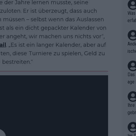
e der Jahre lernen musste, seine
uloten. Er ist überzeugt, dass auch
Was 
ln müssen – selbst wenn das Auslassen
erfa
ist als ein dicht gepackter Kalender von
niss
r angeht, wir machen uns nichts vor“,
Ande
ail
. „Es ist ein langer Kalender, aber auf
isch
ten, diese Turniere zu spielen, Geld zu
cht,
bestreiten.“
Das 
age 
ollt
ben.
Ihre
gebr
ch H
Im T