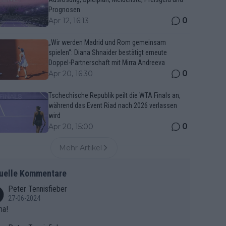
Prognosen
0
Apr 12, 16:13
„Wir werden Madrid und Rom gemeinsam
spielen“: Diana Shnaider bestätigt erneute
Doppel-Partnerschaft mit Mirra Andreeva
0
Apr 20, 16:30
Tschechische Republik peilt die WTA Finals an,
während das Event Riad nach 2026 verlassen
wird
0
Apr 20, 15:00
Mehr Artikel
uelle Kommentare
Peter Tennisfieber
27-06-2024
ma!