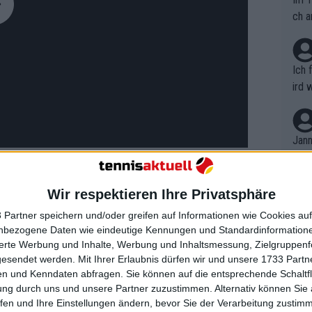
ch a
Ich 
ird 
vers
eine
r in
Jann
em i
merk
eite
Wir respektieren Ihre Privatsphäre
Dopp
t, a
n si
 Partner speichern und/oder greifen auf Informationen wie Cookies au
 ist das in Ordnung“, ergänzte der
Wört
mmen
nbezogene Daten wie eindeutige Kennungen und Standardinformatione
B. C
ich denke, niemand ist gezwungen,
nt. 
sierte Werbung und Inhalte, Werbung und Inhaltsmessung, Zielgruppen
ause
en; es gibt gewisse Verpflichtungen bei
gesendet werden.
Mit Ihrer Erlaubnis dürfen wir und unsere 1733 Part
ient
Dopp
on v
n und Kenndaten abfragen. Sie können auf die entsprechende Schaltfl
ast alle verpflichtend, aber du kannst
ewon
mmen
ung durch uns und unsere Partner zuzustimmen. Alternativ können Sie au
Fina
Genr
fen und Ihre Einstellungen ändern, bevor Sie der Verarbeitung zustim
kel 