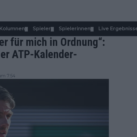
Kolumnen
Spieler
Spielerinnen
Live Ergebniss
▼
▼
▼
ber für mich in Ordnung“:
der ATP-Kalender-
um 7:54