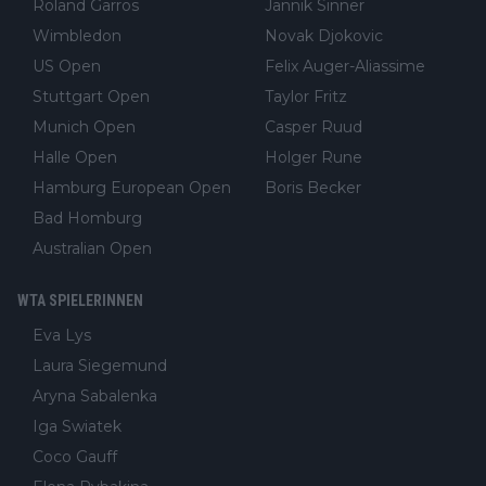
Roland Garros
Jannik Sinner
Wimbledon
Novak Djokovic
US Open
Felix Auger-Aliassime
Stuttgart Open
Taylor Fritz
Munich Open
Casper Ruud
Halle Open
Holger Rune
Hamburg European Open
Boris Becker
Bad Homburg
Australian Open
WTA SPIELERINNEN
Eva Lys
Laura Siegemund
Aryna Sabalenka
Iga Swiatek
Coco Gauff