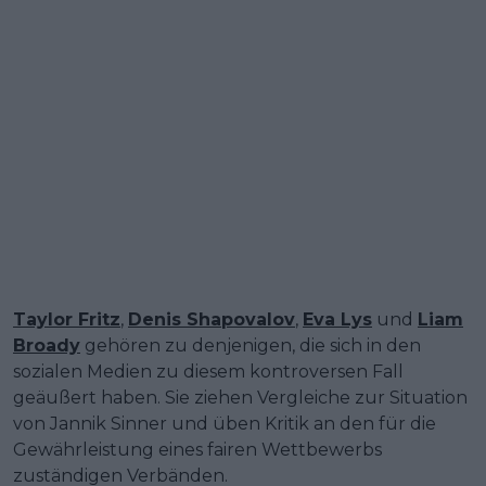
Taylor Fritz
,
Denis Shapovalov
,
Eva Lys
und
Liam
Broady
gehören zu denjenigen, die sich in den
sozialen Medien zu diesem kontroversen Fall
geäußert haben. Sie ziehen Vergleiche zur Situation
von Jannik Sinner und üben Kritik an den für die
Gewährleistung eines fairen Wettbewerbs
zuständigen Verbänden.