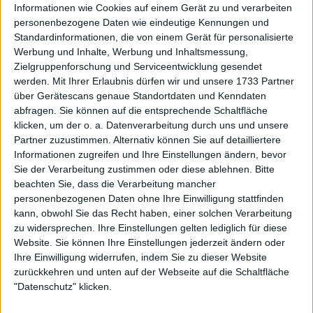
Informationen wie Cookies auf einem Gerät zu und verarbeiten
Swiatek Einzelheiten zu der Situation mit: "In den
personenbezogene Daten wie eindeutige Kennungen und
letzten 2½ Monaten wurde ich einem strengen
Standardinformationen, die von einem Gerät für personalisierte
ITIA-Verfahren unterzogen, das meine Unschuld
Werbung und Inhalte, Werbung und Inhaltsmessung,
bestätigte", sagte Swiatek in einem Instagram-Video.
Zielgruppenforschung und Serviceentwicklung gesendet
"Der einzige positive Dopingtest in meiner Karriere,
werden.
Mit Ihrer Erlaubnis dürfen wir und unsere 1733 Partner
der unglaublich niedrige Werte einer verbotenen
über Gerätescans genaue Standortdaten und Kenndaten
Substanz aufwies, von der ich noch nie gehört habe,
abfragen. Sie können auf die entsprechende Schaltfläche
klicken, um der o. a. Datenverarbeitung durch uns und unsere
stellt alles in Frage, wofür ich mein ganzes Leben
Partner zuzustimmen. Alternativ können Sie auf detailliertere
lang hart gearbeitet habe."
Informationen zugreifen und Ihre Einstellungen ändern, bevor
Sie der Verarbeitung zustimmen oder diese ablehnen.
Bitte
"Sowohl ich als auch mein Team mussten mit
beachten Sie, dass die Verarbeitung mancher
enormem Stress und Ängsten umgehen. Jetzt ist
personenbezogenen Daten ohne Ihre Einwilligung stattfinden
alles sorgfältig geklärt, und ich kann mich wieder
kann, obwohl Sie das Recht haben, einer solchen Verarbeitung
dem widmen, was ich am meisten liebe." Sehen Sie
zu widersprechen. Ihre Einstellungen gelten lediglich für diese
sich den Rest ihrer Erklärung unten an.
Website. Sie können Ihre Einstellungen jederzeit ändern oder
Ihre Einwilligung widerrufen, indem Sie zu dieser Website
zurückkehren und unten auf der Webseite auf die Schaltfläche
"Datenschutz" klicken.