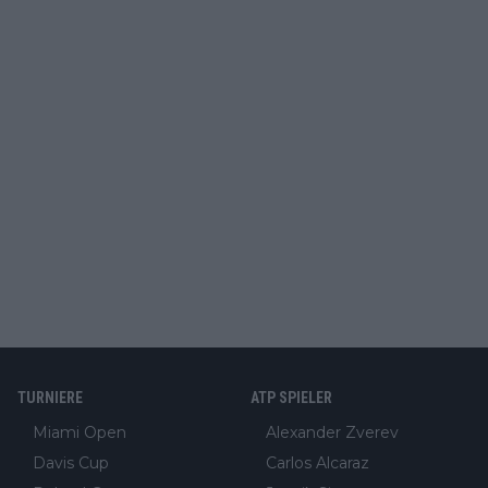
TURNIERE
ATP SPIELER
Miami Open
Alexander Zverev
Davis Cup
Carlos Alcaraz