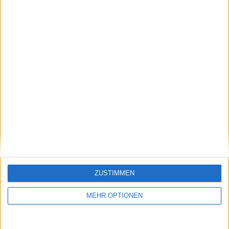
Nachdem du auf „Abonnieren“ geklickt hast,
erhältst du sofort eine E-Mail von uns. Bei
einigen Lesern landet diese im Spam-
Ordner – überprüfe ihn daher bitte ebenfalls.
Abonnieren
Dirk Linnemann
Quereingestiegener Schreiber für Radsport, Tennis oder
auch mal Darts.
Beiträge des Autors ansehen
ZUSTIMMEN
MEHR OPTIONEN
Klatscht
0
Besucher
0