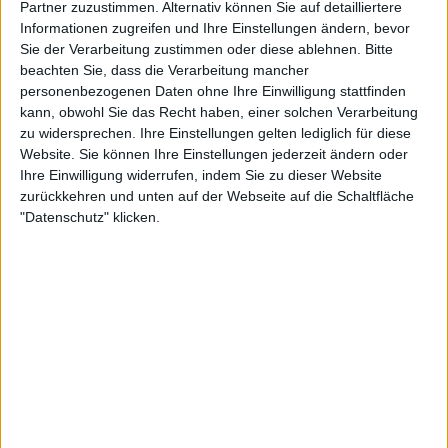
Partner zuzustimmen. Alternativ können Sie auf detailliertere
Informationen zugreifen und Ihre Einstellungen ändern, bevor
Sie der Verarbeitung zustimmen oder diese ablehnen.
Bitte
beachten Sie, dass die Verarbeitung mancher
personenbezogenen Daten ohne Ihre Einwilligung stattfinden
kann, obwohl Sie das Recht haben, einer solchen Verarbeitung
zu widersprechen. Ihre Einstellungen gelten lediglich für diese
Website. Sie können Ihre Einstellungen jederzeit ändern oder
Ihre Einwilligung widerrufen, indem Sie zu dieser Website
zurückkehren und unten auf der Webseite auf die Schaltfläche
"Datenschutz" klicken.
Rafa spielte drei Asse im dritten Spiel und ging zum
ersten Break bei dem er nur einen Punkt verlor und
einen eigenen Doppelfehler machte. Im vierten
Spiel des Matches: Kubler begann besser mit dem
Service zu spielen und rettete zwei Breakbälle, aber
Rafa war nicht bereit, einen Zentimeter Boden zu
gewähren und nach mehreren Vorteilen des
Australiers gelang ihm erneut ein Break zum 4:0,
wobei er vor allem mit einer majestätischen
Rückhand ein außergewöhnliches Spiel zeigte.