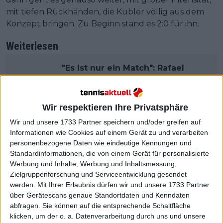
mit tiefen Rückhänden, die Kubler völlig aus dem
Konzept bringen. Zu Beginn stand es 2:0 für ihn.
Weiterlesen
"Es ist nur ein Match": Rafael
Nadal lässt sich vor seinem
Comeback beim Brisbane
International nicht aus der Ruhe
Wir respektieren Ihre Privatsphäre
bringen
Wir und unsere 1733 Partner speichern und/oder greifen auf
Informationen wie Cookies auf einem Gerät zu und verarbeiten
personenbezogene Daten wie eindeutige Kennungen und
Standardinformationen, die von einem Gerät für personalisierte
Werbung und Inhalte, Werbung und Inhaltsmessung,
Zielgruppenforschung und Serviceentwicklung gesendet
werden.
Mit Ihrer Erlaubnis dürfen wir und unsere 1733 Partner
über Gerätescans genaue Standortdaten und Kenndaten
abfragen. Sie können auf die entsprechende Schaltfläche
klicken, um der o. a. Datenverarbeitung durch uns und unsere