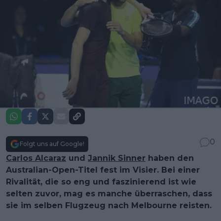
0
Folgt uns auf Google!
Carlos Alcaraz
und
Jannik Sinner
haben den
Australian-Open-Titel fest im Visier. Bei einer
Rivalität, die so eng und faszinierend ist wie
selten zuvor, mag es manche überraschen, dass
sie im selben Flugzeug nach Melbourne reisten.