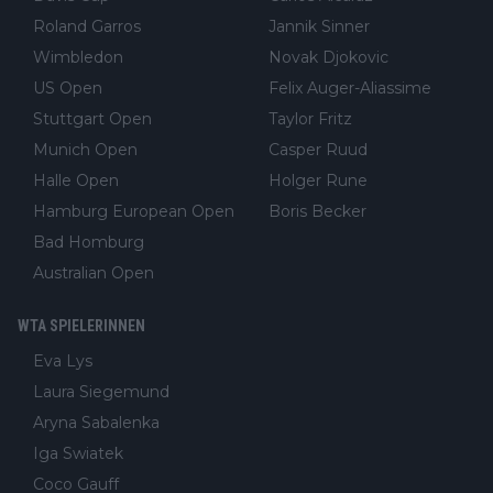
Roland Garros
Jannik Sinner
Wimbledon
Novak Djokovic
US Open
Felix Auger-Aliassime
Stuttgart Open
Taylor Fritz
Munich Open
Casper Ruud
Halle Open
Holger Rune
Hamburg European Open
Boris Becker
Bad Homburg
Australian Open
WTA SPIELERINNEN
Eva Lys
Laura Siegemund
Aryna Sabalenka
Iga Swiatek
Coco Gauff