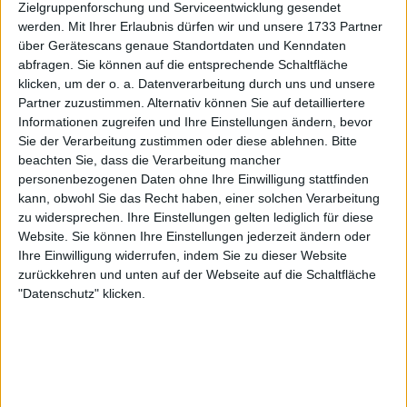
Zielgruppenforschung und Serviceentwicklung gesendet
werden.
Mit Ihrer Erlaubnis dürfen wir und unsere 1733 Partner
über Gerätescans genaue Standortdaten und Kenndaten
abfragen. Sie können auf die entsprechende Schaltfläche
klicken, um der o. a. Datenverarbeitung durch uns und unsere
Partner zuzustimmen. Alternativ können Sie auf detailliertere
Während die meisten ATP-Profis bei einer Vielzahl
Informationen zugreifen und Ihre Einstellungen ändern, bevor
von Turnieren in Australien und Hongkong im
Sie der Verarbeitung zustimmen oder diese ablehnen.
Bitte
Einsatz waren, wählten Alcaraz und Sinner einen
beachten Sie, dass die Verarbeitung mancher
anderen Weg. Sie entschieden sich, nach Südkorea
personenbezogenen Daten ohne Ihre Einwilligung stattfinden
zu reisen, um dort gegeneinander anzutreten – als
kann, obwohl Sie das Recht haben, einer solchen Verarbeitung
zu widersprechen. Ihre Einstellungen gelten lediglich für diese
Auftakt ihrer Vorbereitung auf die Australian Open.
Website. Sie können Ihre Einstellungen jederzeit ändern oder
Für beide war es ein äußerst lukratives Event, jeder
Ihre Einwilligung widerrufen, indem Sie zu dieser Website
zurückkehren und unten auf der Webseite auf die Schaltfläche
kassierte beeindruckende £1,7 Millionen allein fürs
"Datenschutz" klicken.
Antreten. Zwar gewann Alcaraz das Duell mit 7:5,
7:6(6), doch es war für beide eine gute Gelegenheit,
den Matchrhythmus zu finden. Sinners letzter
Auftritt waren die ATP Finals, während Alcaraz in
den USA zwei Showmatches bestritten hatte.