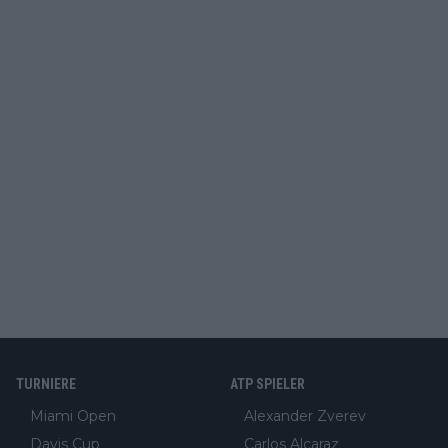
TURNIERE
ATP SPIELER
Miami Open
Alexander Zverev
Davis Cup
Carlos Alcaraz