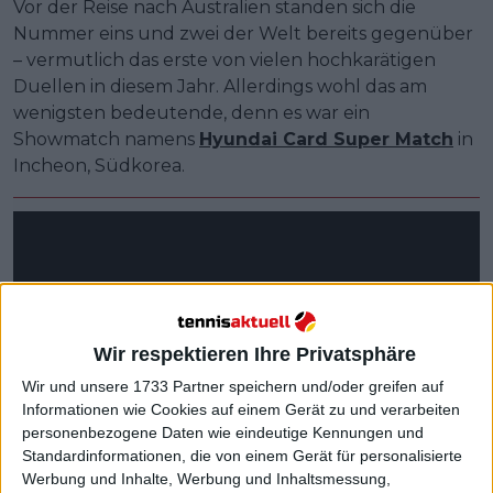
Vor der Reise nach Australien standen sich die
Nummer eins und zwei der Welt bereits gegenüber
– vermutlich das erste von vielen hochkarätigen
Duellen in diesem Jahr. Allerdings wohl das am
wenigsten bedeutende, denn es war ein
Showmatch namens
Hyundai Card Super Match
in
Incheon, Südkorea.
Wir respektieren Ihre Privatsphäre
Wir und unsere 1733 Partner speichern und/oder greifen auf
Informationen wie Cookies auf einem Gerät zu und verarbeiten
personenbezogene Daten wie eindeutige Kennungen und
Standardinformationen, die von einem Gerät für personalisierte
Werbung und Inhalte, Werbung und Inhaltsmessung,