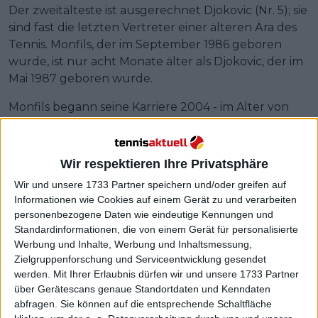
Der zweitälteste ist ausgerechnet Djokovic (Nr. 5); sie
sind fast die letzten Vertreter einer älteren Ära des
Tennis. Monfils, der im September 1986 geboren
wurde, ist nur acht Monate älter als Djokovic, der im
Mai 1987 geboren wurde.
Monfils begann seine Karriere 2004 - im Alter von
nur 16 Jahren - und ist seither Stammgast auf der
Tour. Er kann auf eine beachtliche Karriere
zurückblicken, in der er 13 Titel gewann - drei davon
Wir respektieren Ihre Privatsphäre
bei ATP-500-Turnieren - und insgesamt 22
Wir und unsere 1733 Partner speichern und/oder greifen auf
Endspiele erreichte - drei davon bei Masters-1000-
Informationen wie Cookies auf einem Gerät zu und verarbeiten
Turnieren.
personenbezogene Daten wie eindeutige Kennungen und
Standardinformationen, die von einem Gerät für personalisierte
Werbung und Inhalte, Werbung und Inhaltsmessung,
Zielgruppenforschung und Serviceentwicklung gesendet
werden.
Mit Ihrer Erlaubnis dürfen wir und unsere 1733 Partner
über Gerätescans genaue Standortdaten und Kenndaten
abfragen. Sie können auf die entsprechende Schaltfläche