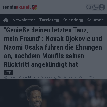
Newsletter
Turniere
Kalender
Kolumnen
▼
▼
"Genieße deinen letzten Tanz,
mein Freund": Novak Djokovic und
Naomi Osaka führen die Ehrungen
an, nachdem Monfils seinen
Rücktritt angekündigt hat
ATP
durch
Pascal Michiels
Donnerstag, 02 Oktober 2025 um 12:52