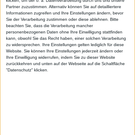
klicken, um der o. a. Datenverarbeitung durch uns und unsere
Partner zuzustimmen. Alternativ können Sie auf detailliertere
Informationen zugreifen und Ihre Einstellungen ändern, bevor
Sie der Verarbeitung zustimmen oder diese ablehnen.
Bitte
beachten Sie, dass die Verarbeitung mancher
personenbezogenen Daten ohne Ihre Einwilligung stattfinden
kann, obwohl Sie das Recht haben, einer solchen Verarbeitung
zu widersprechen. Ihre Einstellungen gelten lediglich für diese
Website. Sie können Ihre Einstellungen jederzeit ändern oder
Ihre Einwilligung widerrufen, indem Sie zu dieser Website
zurückkehren und unten auf der Webseite auf die Schaltfläche
"Datenschutz" klicken.
Die Rivalität zwischen Djokovic und Monfils ist eine
der seltsamsten im Tennis, da der Franzose in ihren
20 Matches noch nie einen Sieg erringen konnte,
von ihrem ersten Aufeinandertreffen bei den US
Open im Jahr 2005 - vor 20 Jahren - bis zu ihrem
letzten beim Brisbane International Anfang dieses
Jahres. In keiner anderen Rivalität gibt es so viele
Siege für einen Spieler, ohne dass sein Rivale jemals