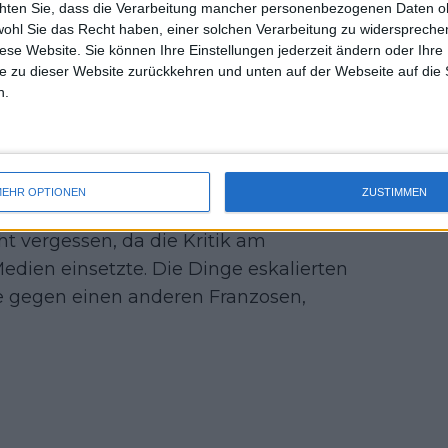
chten Sie, dass die Verarbeitung mancher personenbezogenen Daten oh
uss 
er in den sozialen Medien,
wohl Sie das Recht haben, einer solchen Verarbeitung zu widersprechen
mal 
diese Website. Sie können Ihre Einstellungen jederzeit ändern oder Ihre 
des 
e zu dieser Website zurückkehren und unten auf der Webseite auf die 
ch sich zieht
n.
er in drei Sätzen besiegen und in die
iener erwähnte seine Kommentare in
iew nicht.
EHR OPTIONEN
ZUSTIMMEN
ht vergessen, da die Kritik am
edien einsetzte. Die Dinge eskalierten
e gegen einen anderen Franzosen,