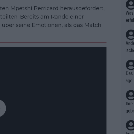
ten Mpetshi Perricard herausgefordert,
Was 
teilten. Bereits am Rande einer
erfa
e über seine Emotionen, als das Match
niss
Ande
isch
cht,
Das 
age 
ollt
ben.
Ihre
gebr
ch H
Im T