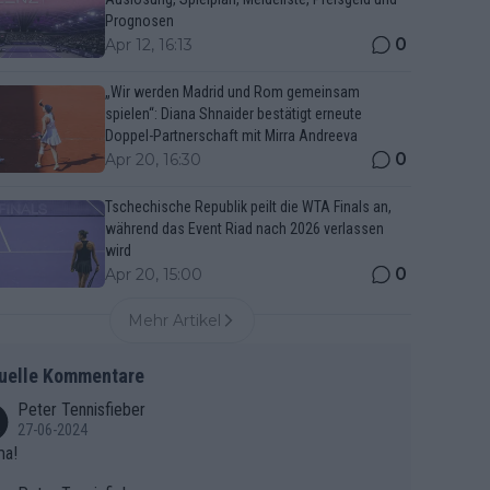
Prognosen
0
Apr 12, 16:13
„Wir werden Madrid und Rom gemeinsam
spielen“: Diana Shnaider bestätigt erneute
Doppel-Partnerschaft mit Mirra Andreeva
0
Apr 20, 16:30
Tschechische Republik peilt die WTA Finals an,
während das Event Riad nach 2026 verlassen
wird
0
Apr 20, 15:00
Mehr Artikel
uelle Kommentare
Peter Tennisfieber
27-06-2024
ma!