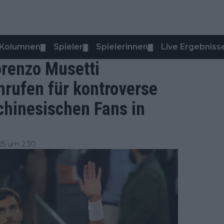
Kolumnen
Spieler
Spielerinnen
Live Ergebniss
▼
▼
▼
orenzo Musetti
hrufen für kontroverse
hinesischen Fans in
25 um 2:30