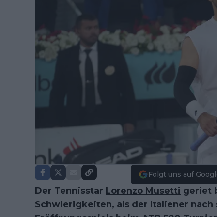
Folgt uns auf Googl
Der Tennisstar
Lorenzo Musetti
geriet 
Schwierigkeiten, als der Italiener na