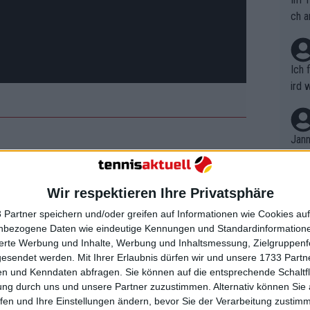
ch a
Ich 
ird 
vers
eine
r in
Jann
em i
tten während seines Aufschlags
merk
pte. "Diese verfluchten Chinesen... Sie
eite
Wir respektieren Ihre Privatsphäre
m Schock derjenigen, die es hörten.
Dopp
t, a
n si
 Partner speichern und/oder greifen auf Informationen wie Cookies au
Wört
mmen
nbezogene Daten wie eindeutige Kennungen und Standardinformatione
B. C
nt. 
sierte Werbung und Inhalte, Werbung und Inhaltsmessung, Zielgruppen
ause
gesendet werden.
Mit Ihrer Erlaubnis dürfen wir und unsere 1733 Part
ient
isse, Teilnehmerliste,
Dopp
on v
n und Kenndaten abfragen. Sie können auf die entsprechende Schaltfl
ewon
sung und Prognosen
mmen
ung durch uns und unsere Partner zuzustimmen. Alternativ können Sie au
Fina
Genr
fen und Ihre Einstellungen ändern, bevor Sie der Verarbeitung zustim
kel 