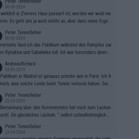
Peter Tennisfieber
06-05-2024
wirklich in Zverevs Haus passiert ist, werden wir wohl nie
hren. Es geht uns ja auch nichts an, aber dass seine Ergeb
e in letzter Zeit gelitten haben, ist ganz klar.
Peter Tennisfieber
06-05-2024
rerseits fand ich das Publikum während des Kampfes zw
en Rybakina und Sabalanka toll. Ich war besonders überras
 wie viele Fans da waren.
AndreasRichard
02-05-2024
Publikum in Madrid ist genauso primitiv wie in Paris. Ich fr
mich, was solche Leute beim Tennis verloren haben. Sie s
en besser zum Fußball gehen, dort sind sie besser aufgeho
Peter Tennisfieber
22-04-2024
 Bemerkung über den Kommentator hat mich zum Lachen
acht. Ein glückliches Lächeln. "..selbst schnellstmöglich na
ause.." 😂🤣🤩
Peter Tennisfieber
22-04-2024
ennissport werden enorme Summen umgesetzt, die jedo