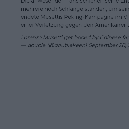
Die anwesenden Fans schienen seine Ent
mehrere noch Schlange standen, um sei
endete Musettis Peking-Kampagne im Vier
einer Verletzung gegen den Amerikaner 
Lorenzo Musetti get booed by Chinese fa
— double (@doublekeen)
September 28, 