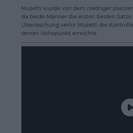
Musetti wurde von dem niedriger platzier
da beide Männer die ersten beiden Sätze 
Überraschung verlor Musetti die Kontroll
seinen Höhepunkt erreichte.