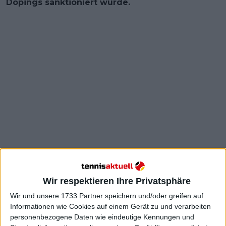
Dopings sanktioniert wurde.
Auf die Frage nach der Entscheidung und der Art
und Weise, wie der Fall gelöst wurde, gab Swiatek
Wir respektieren Ihre Privatsphäre
eine besonnene und nachdenkliche Antwort. Sie
Wir und unsere 1733 Partner speichern und/oder greifen auf
betonte, dass sie an die Fairness des Prozesses
Informationen wie Cookies auf einem Gerät zu und verarbeiten
glaube: "Ich vertraue darauf, dass der Prozess am
personenbezogene Daten wie eindeutige Kennungen und
Ende fair verlaufen ist. Das ist das Einzige, was ich