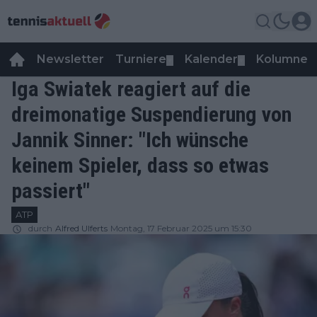
Newsletter
Turniere
Kalender
Kolumnen
▼
▼
Iga Swiatek reagiert auf die
dreimonatige Suspendierung von
Jannik Sinner: "Ich wünsche
keinem Spieler, dass so etwas
passiert"
ATP
durch
Alfred Ulferts
Montag, 17 Februar 2025 um 15:30