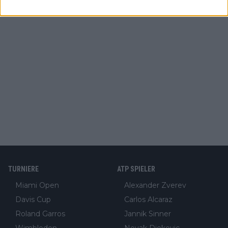
TURNIERE
ATP SPIELER
Miami Open
Alexander Zverev
Davis Cup
Carlos Alcaraz
Roland Garros
Jannik Sinner
Wimbledon
Novak Djokovic