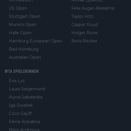
US Open
Felix Auger-Aliassime
Stuttgart Open
Taylor Fritz
Munich Open
Casper Ruud
Halle Open
Holger Rune
Hamburg European Open
Boris Becker
Bad Homburg
Australian Open
WTA SPIELERINNEN
Eva Lys
Laura Siegemund
Aryna Sabalenka
Iga Swiatek
Coco Gauff
Elena Rybakina
Mirra Andreeva