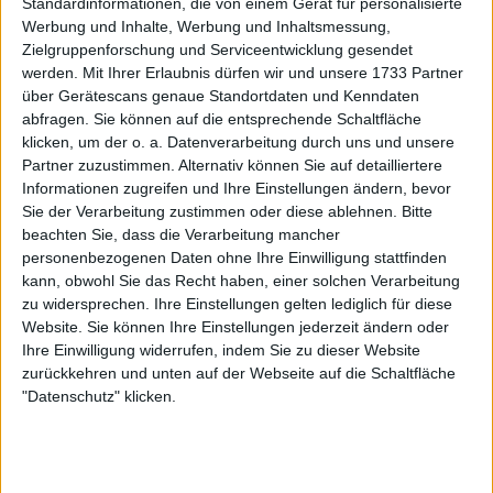
Standardinformationen, die von einem Gerät für personalisierte
tue, denn ich versuche, nicht zu urteilen".
Werbung und Inhalte, Werbung und Inhaltsmessung,
Zielgruppenforschung und Serviceentwicklung gesendet
Weiterlesen
werden.
Mit Ihrer Erlaubnis dürfen wir und unsere 1733 Partner
über Gerätescans genaue Standortdaten und Kenndaten
Die Dopingsperre von Jannik
abfragen. Sie können auf die entsprechende Schaltfläche
Sinner: Ein Blick auf andere
klicken, um der o. a. Datenverarbeitung durch uns und unsere
gesperrte Tennisstars -
Partner zuzustimmen. Alternativ können Sie auf detailliertere
Informationen zugreifen und Ihre Einstellungen ändern, bevor
Sharapova, Halep und mehr
Sie der Verarbeitung zustimmen oder diese ablehnen.
Bitte
beachten Sie, dass die Verarbeitung mancher
personenbezogenen Daten ohne Ihre Einwilligung stattfinden
kann, obwohl Sie das Recht haben, einer solchen Verarbeitung
zu widersprechen. Ihre Einstellungen gelten lediglich für diese
Website. Sie können Ihre Einstellungen jederzeit ändern oder
Ihre Einwilligung widerrufen, indem Sie zu dieser Website
zurückkehren und unten auf der Webseite auf die Schaltfläche
"Datenschutz" klicken.