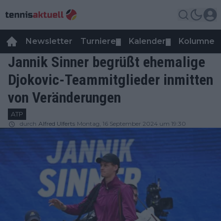
Newsletter
Turniere
Kalender
Kolumnen
▼
▼
Jannik Sinner begrüßt ehemalige
Djokovic-Teammitglieder inmitten
von Veränderungen
ATP
durch
Alfred Ulferts
Montag, 16 September 2024 um 19:30