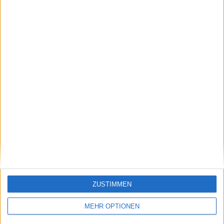
Klatscht
0
Besucher
0
Vorheriger Artikel
Nächster Artikel
ZUSTIMMEN
2024 Billie Jean King
Ryan Seggermans
Cup Finals
unvergessliche
Nominierungen
Kofferaktion nach
MEHR OPTIONEN
bestätigt: Maria,
1.600 km Rennen