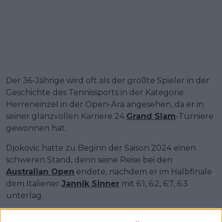
Der 36-Jährige wird oft als der größte Spieler in der
Geschichte des Tennissports in der Kategorie
Herreneinzel in der Open-Ära angesehen, da er in
seiner glanzvollen Karriere 24
Grand Slam
-Turniere
gewonnen hat.
Djokovic hatte zu Beginn der Saison 2024 einen
schweren Stand, denn seine Reise bei den
Australian Open
endete, nachdem er im Halbfinale
dem Italiener
Jannik Sinner
mit 6:1, 6:2, 6:7, 6:3
unterlag.