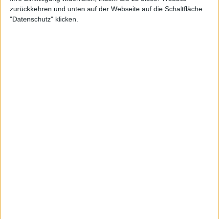
ist nach dem Auftakt in Indian
zurückkehren und unten auf der Webseite auf die Schaltfläche
Wells sein eigener größter
"Datenschutz" klicken.
Kritiker
Der 24-fache Grand Slam-Sieger nimmt derzeit in
Indian Wells teil, wo er in der Runde der letzten 64
den Australier Aleksandar Vukic mit 6:2, 5:7, 6:3
besiegte.
Dieser Sieg war der 400. Sieg des gebürtigen
Belgraders bei einem ATP 1000-Turnier, und er ist
nun auf dem besten Weg, den ehemaligen
Weltranglistenersten
Rafael Nadal
aus Spanien zu
überholen.
Weiterlesen
ATP und WTA PREISGELD und
Punkteübersicht 2024 BNP