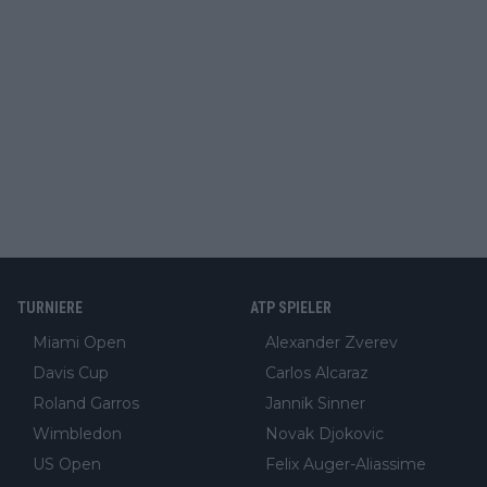
TURNIERE
ATP SPIELER
Miami Open
Alexander Zverev
Davis Cup
Carlos Alcaraz
Roland Garros
Jannik Sinner
Wimbledon
Novak Djokovic
US Open
Felix Auger-Aliassime