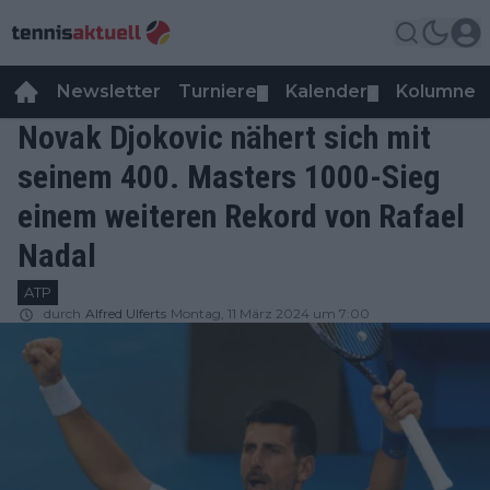
Newsletter
Turniere
Kalender
Kolumnen
▼
▼
Novak Djokovic nähert sich mit
seinem 400. Masters 1000-Sieg
einem weiteren Rekord von Rafael
Nadal
ATP
durch
Alfred Ulferts
Montag, 11 März 2024 um 7:00