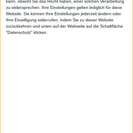
kann, obwohl Sie das Recht haben, einer solchen Verarbeitung
Arbeit zu erledigen und wieder zu verschwinden.
zu widersprechen. Ihre Einstellungen gelten lediglich für diese
Carlos muss sich vielleicht ein bisschen mehr
Website. Sie können Ihre Einstellungen jederzeit ändern oder
inspirieren lassen.“
Ihre Einwilligung widerrufen, indem Sie zu dieser Website
zurückkehren und unten auf der Webseite auf die Schaltfläche
Die drei Monate Pause, die
"Datenschutz" klicken.
alles veränderten
Wertheim hob einen zentralen Kontext hervor:
Sinner legte zu Jahresbeginn eine selbst verordnete
90-tägige Pause ein und ließ alle Wettkämpfe
zwischen den Australian Open und Rom aus. Alcaraz
hingegen pausierte kaum.
„Es ist viel einfacher, stark zu finishen, wenn man 90
Tage Pause hatte“, sagte Wertheim. Ironisch daran:
Das einzige Event, bei dem Alcaraz zwischen Miami
und Saisonende nicht mindestens das Finale
erreichte, war ein kniffliges Duell gegen Cameron