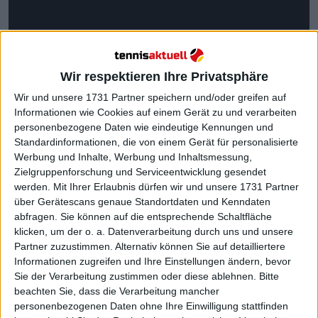
Wir respektieren Ihre Privatsphäre
Wir und unsere 1731 Partner speichern und/oder greifen auf
Informationen wie Cookies auf einem Gerät zu und verarbeiten
personenbezogene Daten wie eindeutige Kennungen und
„Er ist jemand, der von der Elektrizität im Publikum
Standardinformationen, die von einem Gerät für personalisierte
Werbung und Inhalte, Werbung und Inhaltsmessung,
lebt“, erklärte Roddick. „Er mag die Atmosphäre, er
Zielgruppenforschung und Serviceentwicklung gesendet
mag die Show, er mag es, ein Entertainer zu sein.“
werden.
Mit Ihrer Erlaubnis dürfen wir und unsere 1731 Partner
über Gerätescans genaue Standortdaten und Kenndaten
Die europäische Indoorschau stellt ihn
abfragen. Sie können auf die entsprechende Schaltfläche
entsprechend vor Probleme. Die Tage sind kurz –
klicken, um der o. a. Datenverarbeitung durch uns und unsere
„man ist gefühlt vier Minuten im Tageslicht“ –, die
Partner zuzustimmen. Alternativ können Sie auf detailliertere
Umgebungen künstlich, und die Energie, von der
Informationen zugreifen und Ihre Einstellungen ändern, bevor
Alcaraz zehrt, nimmt ab. Roddick stellte dem Sinners
Sie der Verarbeitung zustimmen oder diese ablehnen.
Bitte
zurückhaltendere Persönlichkeit gegenüber.
beachten Sie, dass die Verarbeitung mancher
„Sinner ist vielleicht besser darin, reinzugehen, die
personenbezogenen Daten ohne Ihre Einwilligung stattfinden