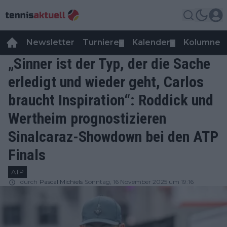
Newsletter
Turniere
Kalender
Kolumnen
▼
▼
„Sinner ist der Typ, der die Sache
erledigt und wieder geht, Carlos
braucht Inspiration“: Roddick und
Wertheim prognostizieren
Sinalcaraz-Showdown bei den ATP
Finals
ATP
durch
Pascal Michiels
Sonntag, 16 November 2025 um 19:16