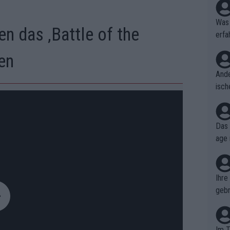
Was 
n das ‚Battle of the
erfa
niss
en
Ande
isch
cht,
Das 
age 
ollt
ben.
Ihre
gebr
ch H
Im T