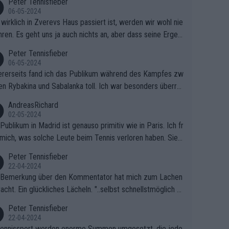
Peter Tennisfieber
06-05-2024
wirklich in Zverevs Haus passiert ist, werden wir wohl nie
hren. Es geht uns ja auch nichts an, aber dass seine Ergeb
e in letzter Zeit gelitten haben, ist ganz klar.
Peter Tennisfieber
06-05-2024
rerseits fand ich das Publikum während des Kampfes zw
en Rybakina und Sabalanka toll. Ich war besonders überras
 wie viele Fans da waren.
AndreasRichard
02-05-2024
Publikum in Madrid ist genauso primitiv wie in Paris. Ich fr
mich, was solche Leute beim Tennis verloren haben. Sie s
en besser zum Fußball gehen, dort sind sie besser aufgeho
Peter Tennisfieber
22-04-2024
 Bemerkung über den Kommentator hat mich zum Lachen
acht. Ein glückliches Lächeln. "..selbst schnellstmöglich na
ause.." 😂🤣🤩
Peter Tennisfieber
22-04-2024
ennissport werden enorme Summen umgesetzt, die jedo