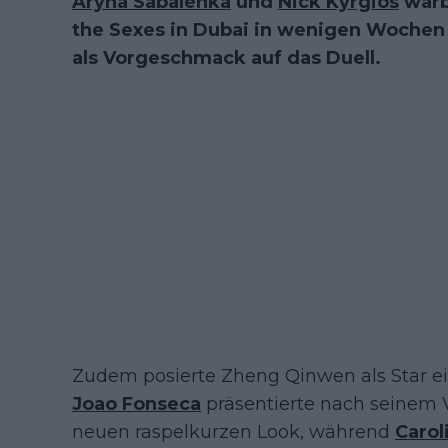
Aryna Sabalenka
und
Nick Kyrgios
warb
the Sexes in Dubai in wenigen Wochen
als Vorgeschmack auf das Duell.
Zudem posierte Zheng Qinwen als Star e
Joao Fonseca
präsentierte nach seinem 
neuen raspelkurzen Look, während
Carol