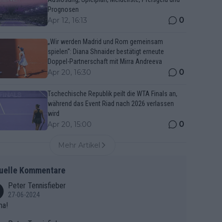
Prognosen
0
Apr 12, 16:13
„Wir werden Madrid und Rom gemeinsam
spielen“: Diana Shnaider bestätigt erneute
Doppel-Partnerschaft mit Mirra Andreeva
0
Apr 20, 16:30
Tschechische Republik peilt die WTA Finals an,
während das Event Riad nach 2026 verlassen
wird
0
Apr 20, 15:00
Mehr Artikel
uelle Kommentare
Peter Tennisfieber
27-06-2024
ma!