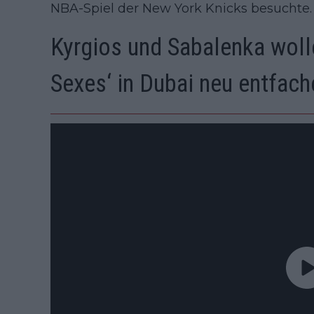
NBA-Spiel der New York Knicks besuchte.
Kyrgios und Sabalenka wolle
Sexes‘ in Dubai neu entfach