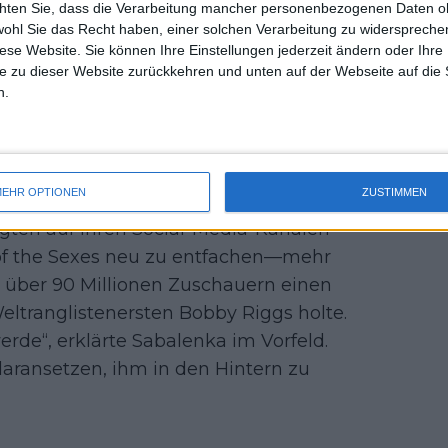
chten Sie, dass die Verarbeitung mancher personenbezogenen Daten oh
uss 
stole an den Kopf, um zu
wohl Sie das Recht haben, einer solchen Verarbeitung zu widersprechen
mal 
 kritisiert die Beschwerden
diese Website. Sie können Ihre Einstellungen jederzeit ändern oder Ihre 
des 
e zu dieser Website zurückkehren und unten auf der Webseite auf die 
n.
uf. Die Saison ist vorbei, und
, vielleicht auch nicht“ – Aryna
 wie nahe sie daran war,
EHR OPTIONEN
ZUSTIMMEN
gten auf ihren Social-Media-Kanälen
e of the Sexes neu zu entfachen—mehr
r über 90 Millionen Zuschauern einen
tranglistenersten Bobby Riggs holte.
erde“, erklärte Sabalenka im Vorfeld.
daransetzen, ihm in den Hintern zu