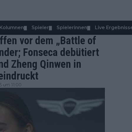
Kolumnen
Spieler
Spielerinnen
Live Ergebniss
▼
▼
▼
ffen vor dem „Battle of
nder; Fonseca debütiert
end Zheng Qinwen in
eindruckt
5 um 11:00