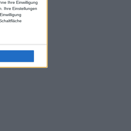
ne Ihre Einwilligung
J-L-Struff wahrscheinlich morge 3 Spiele absolvieren (2.
. Ihre Einstellungen
Einzel 1x Doppel) dank der hervorragenden Unterstützung
Einwilligung
Kommentators für F-A-A
Schaltfläche