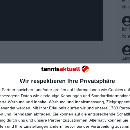
ch a
Ich 
ird 
vers
eine
r in
Jann
em i
en sich auf ihre mit Spannung
merk
eite
tle of the Sexes“-Showmatch vor, das
Wir respektieren Ihre Privatsphäre
Dopp
t, a
vollen Exhibition-Duell fordert die
n si
 Partner speichern und/oder greifen auf Informationen wie Cookies au
Wört
inalisten von 2022 bei dessen
mmen
nbezogene Daten wie eindeutige Kennungen und Standardinformatione
B. C
nt. 
sierte Werbung und Inhalte, Werbung und Inhaltsmessung, Zielgruppen
ie Vertretungsagentur beider Spieler,
ause
gesendet werden.
Mit Ihrer Erlaubnis dürfen wir und unsere 1733 Part
ient
Dopp
saka gehört.
on v
n und Kenndaten abfragen. Sie können auf die entsprechende Schaltfl
ewon
mmen
ung durch uns und unsere Partner zuzustimmen. Alternativ können Sie au
Fina
Genr
fen und Ihre Einstellungen ändern, bevor Sie der Verarbeitung zustim
kel 