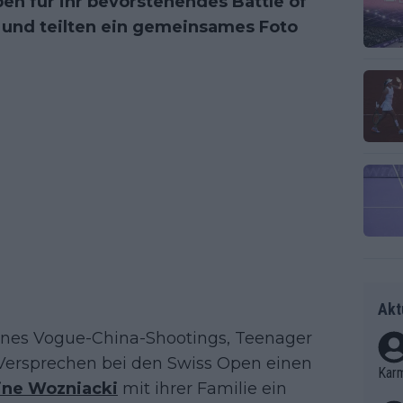
en für ihr bevorstehendes Battle of
 und teilten ein gemeinsames Foto
Akt
ines Vogue-China-Shootings, Teenager
Versprechen bei den Swiss Open einen
Kar
ine Wozniacki
mit ihrer Familie ein