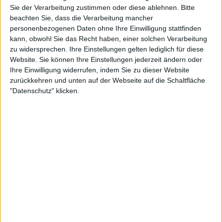
Sie der Verarbeitung zustimmen oder diese ablehnen.
Bitte
Oliveira versuchte, sich mit der Behauptung zu
beachten Sie, dass die Verarbeitung mancher
personenbezogenen Daten ohne Ihre Einwilligung stattfinden
verteidigen, der Befund sei das Ergebnis einer
kann, obwohl Sie das Recht haben, einer solchen Verarbeitung
unbeabsichtigten Kontamination – entweder durch
zu widersprechen. Ihre Einstellungen gelten lediglich für diese
einen Kuss oder durch Umwelteinflüsse. Ein
Website. Sie können Ihre Einstellungen jederzeit ändern oder
unabhängiges Gericht kam jedoch zu dem Schluss,
Ihre Einwilligung widerrufen, indem Sie zu dieser Website
dass der Spieler keine klaren, überzeugenden oder
zurückkehren und unten auf der Webseite auf die Schaltfläche
konkreten Beweise für eines dieser Szenarien
"Datenschutz" klicken.
vorgelegt habe. Somit wurde die Erklärung als
unzureichend angesehen, und die Sperre trat in
vollem Umfang in Kraft.
Alle Ergebnisse und
Preisgelder annulliert
Die Anhörung fand am 11. September 2025 in
London statt und endete mit der Entscheidung,