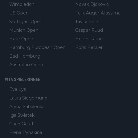
Wimbledon
Novak Djokovic
US Open
Felix Auger-Aliassime
Stuttgart Open
Taylor Fritz
Munich Open
Casper Ruud
Halle Open
Holger Rune
Hamburg European Open
Boris Becker
Bad Homburg
Australian Open
WTA SPIELERINNEN
Eva Lys
Laura Siegemund
Aryna Sabalenka
Iga Swiatek
Coco Gauff
Elena Rybakina