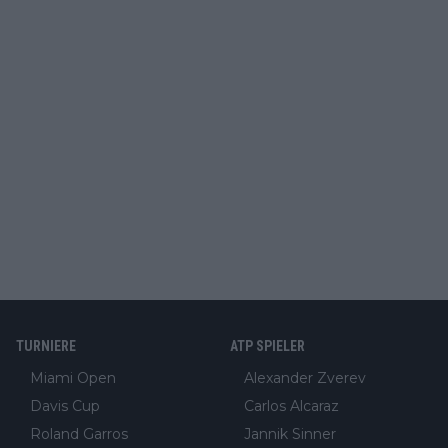
TURNIERE
ATP SPIELER
Miami Open
Alexander Zverev
Davis Cup
Carlos Alcaraz
Roland Garros
Jannik Sinner