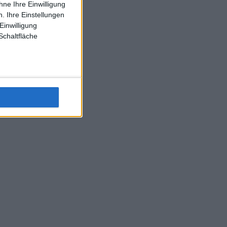
ne Ihre Einwilligung
J-L-Struff wahrscheinlich morge 3 Spiele absolvieren (2.
. Ihre Einstellungen
Einzel 1x Doppel) dank der hervorragenden Unterstützung
Einwilligung
Kommentators für F-A-A
Schaltfläche