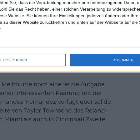
chten Sie, dass die Verarbeitung mancher personenbezogenen Daten oh
uss 
wohl Sie das Recht haben, einer solchen Verarbeitung zu widersprechen
mal 
diese Website. Sie können Ihre Einstellungen jederzeit ändern oder Ihre 
des 
ifel, dass er es verdient“ –
e zu dieser Website zurückkehren und unten auf der Webseite auf die 
dung, das Australian-Open-
n.
t den verdienten Wawrinka
rgios/Kokkinakis und das Match lief
EHR OPTIONEN
ZUSTIMMEN
 mehr einen seiner charakteristischen
 Platz hinterließ.
 Melbourne noch eine letzte Aufgabe
n einer interessanten Paarung mit der
rnandez. Fernandez verfügt über solide
Seite von Taylor Townsend das Roland-
 Miami als auch in Cincinnati Zweite.