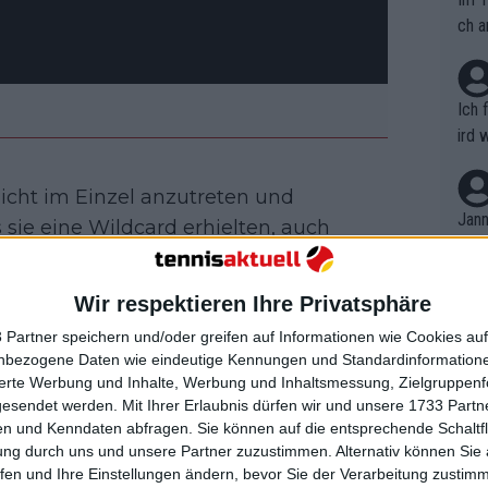
ch a
Ich 
ird 
vers
eine
icht im Einzel anzutreten und
r in
Jann
 sie eine Wildcard erhielten, auch
em i
end der Partie lieferte Kyrgios einen
merk
 er auf Zurufe eines Fans auf den
eite
Wir respektieren Ihre Privatsphäre
Dopp
t, a
n si
 Partner speichern und/oder greifen auf Informationen wie Cookies au
Wört
mmen
nbezogene Daten wie eindeutige Kennungen und Standardinformatione
 viral ging, ist zu hören, wie ein
B. C
nt. 
sierte Werbung und Inhalte, Werbung und Inhaltsmessung, Zielgruppen
ustralier zögerte nicht, sichtbar
ause
gesendet werden.
Mit Ihrer Erlaubnis dürfen wir und unsere 1733 Part
ient
Dopp
on v
to watch me bro, you weirdo“, erwiderte
n und Kenndaten abfragen. Sie können auf die entsprechende Schaltfl
ewon
mmen
ung durch uns und unsere Partner zuzustimmen. Alternativ können Sie au
gegen seine Gegner vorbereitete.
Fina
Genr
fen und Ihre Einstellungen ändern, bevor Sie der Verarbeitung zustim
kel 