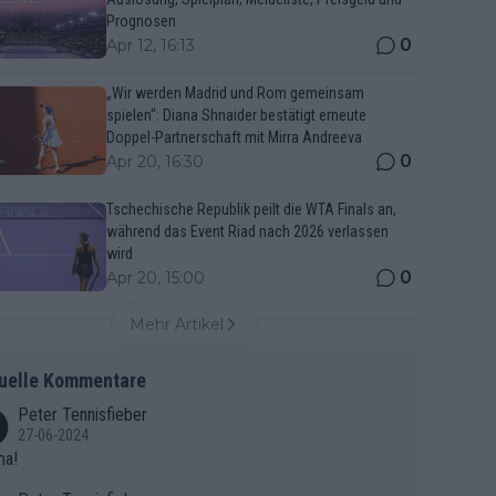
Prognosen
0
Apr 12, 16:13
„Wir werden Madrid und Rom gemeinsam
spielen“: Diana Shnaider bestätigt erneute
Doppel-Partnerschaft mit Mirra Andreeva
0
Apr 20, 16:30
Tschechische Republik peilt die WTA Finals an,
während das Event Riad nach 2026 verlassen
wird
0
Apr 20, 15:00
Mehr Artikel
uelle Kommentare
Peter Tennisfieber
27-06-2024
ma!