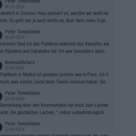
Peter Tennisfieber
06-05-2024
wirklich in Zverevs Haus passiert ist, werden wir wohl nie
hren. Es geht uns ja auch nichts an, aber dass seine Ergeb
e in letzter Zeit gelitten haben, ist ganz klar.
Peter Tennisfieber
06-05-2024
rerseits fand ich das Publikum während des Kampfes zw
en Rybakina und Sabalanka toll. Ich war besonders überras
 wie viele Fans da waren.
AndreasRichard
02-05-2024
Publikum in Madrid ist genauso primitiv wie in Paris. Ich fr
mich, was solche Leute beim Tennis verloren haben. Sie s
en besser zum Fußball gehen, dort sind sie besser aufgeho
Peter Tennisfieber
22-04-2024
 Bemerkung über den Kommentator hat mich zum Lachen
acht. Ein glückliches Lächeln. "..selbst schnellstmöglich na
ause.." 😂🤣🤩
Peter Tennisfieber
22-04-2024
ennissport werden enorme Summen umgesetzt, die jedo