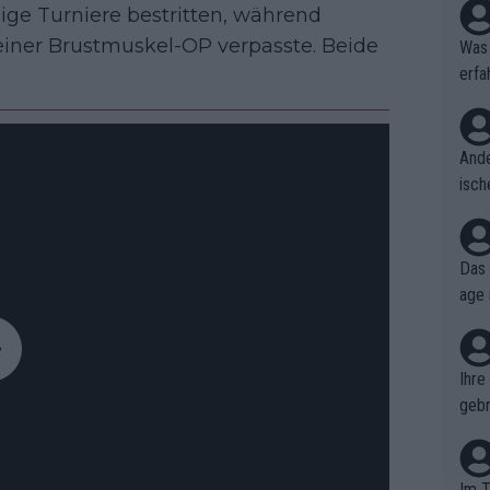
nige Turniere bestritten, während
iner Brustmuskel-OP verpasste. Beide
Was 
erfa
niss
Ande
isch
cht,
Das 
age 
ollt
ben.
Ihre
gebr
ch H
Im T