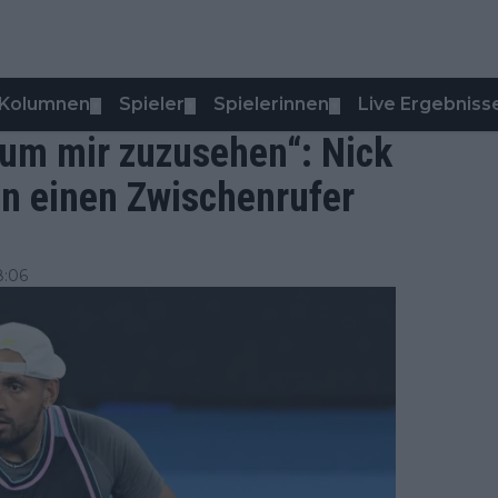
Kolumnen
Spieler
Spielerinnen
Live Ergebniss
▼
▼
▼
 um mir zuzusehen“: Nick
an einen Zwischenrufer
8:06