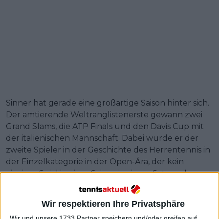
Sinner hat gerade eine großartige Saison hinter sich.
Der amtierende Weltranglistenerste gewann zwei
Grand Slams, die ATP Finals und den Davis Cup mit
der italienischen Mannschaft. Dabei wurde er der
zweite Spieler in der Geschichte des Herrentennis in
der Einzelkategorie in der Open-Ära, der kein
einziges Spiel in einer Saison in einem Satz verlor.
Weiterlesen
Wir respektieren Ihre Privatsphäre
"Hast du Becker gefragt, wie es
Wir und unsere 1733 Partner speichern und/oder greifen auf