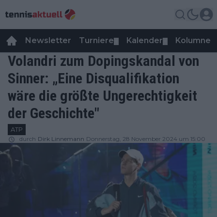
Newsletter
Turniere
Kalender
Kolumnen
▼
▼
Volandri zum Dopingskandal von
Sinner: „Eine Disqualifikation
wäre die größte Ungerechtigkeit
der Geschichte"
ATP
durch
Dirk Linnemann
Donnerstag, 28 November 2024 um 15:00