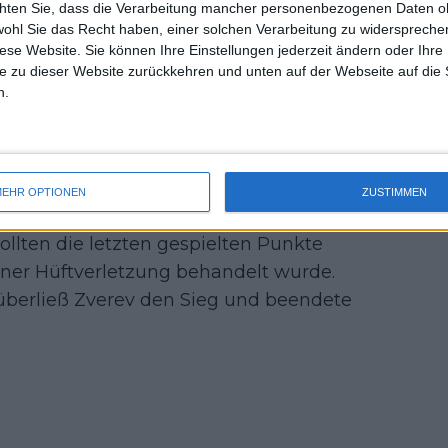
chten Sie, dass die Verarbeitung mancher personenbezogenen Daten oh
uss 
 begonnen, aber hoffentlich endet er
wohl Sie das Recht haben, einer solchen Verarbeitung zu widersprechen
mal 
diese Website. Sie können Ihre Einstellungen jederzeit ändern oder Ihre 
des 
e zu dieser Website zurückkehren und unten auf der Webseite auf die 
en, doch Zverev blieb beim Aufschlag
n.
 Welt versuchte, den Satz
setti blieb zunächst dran und
EHR OPTIONEN
ZUSTIMMEN
ak, der eng umkämpft war. Zverev
sollten die letzten gespielten Punkte
iner Hüftverletzung behandelt wurde.
 überließ Zverev den Sieg und beendete