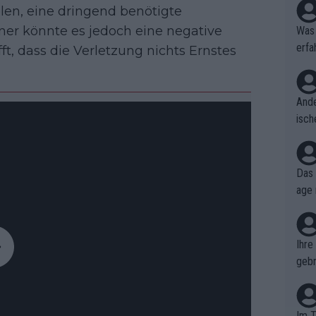
len, eine dringend benötigte
ener könnte es jedoch eine negative
Was 
erfa
 dass die Verletzung nichts Ernstes
niss
Ande
isch
cht,
Das 
age 
ollt
ben.
Ihre
gebr
ch H
Im T