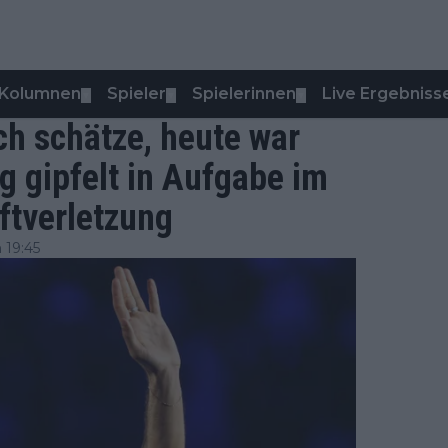
Kolumnen
Spieler
Spielerinnen
Live Ergebniss
▼
▼
▼
ch schätze, heute war
g gipfelt in Aufgabe im
ftverletzung
 19:45