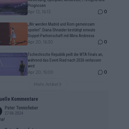
Prognosen
0
Apr 12, 16:13
„Wir werden Madrid und Rom gemeinsam
spielen“: Diana Shnaider bestätigt erneute
Doppel-Partnerschaft mit Mirra Andreeva
0
Apr 20, 16:30
Tschechische Republik peilt die WTA Finals an,
während das Event Riad nach 2026 verlassen
wird
0
Apr 20, 15:00
Mehr Artikel
uelle Kommentare
Peter Tennisfieber
27-06-2024
ma!