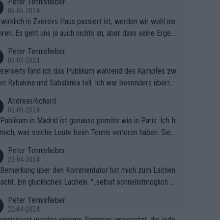
Peter Tennisfieber
06-05-2024
wirklich in Zverevs Haus passiert ist, werden wir wohl nie
hren. Es geht uns ja auch nichts an, aber dass seine Ergeb
e in letzter Zeit gelitten haben, ist ganz klar.
Peter Tennisfieber
06-05-2024
rerseits fand ich das Publikum während des Kampfes zw
en Rybakina und Sabalanka toll. Ich war besonders überras
 wie viele Fans da waren.
AndreasRichard
02-05-2024
Publikum in Madrid ist genauso primitiv wie in Paris. Ich fr
mich, was solche Leute beim Tennis verloren haben. Sie s
en besser zum Fußball gehen, dort sind sie besser aufgeho
Peter Tennisfieber
22-04-2024
 Bemerkung über den Kommentator hat mich zum Lachen
acht. Ein glückliches Lächeln. "..selbst schnellstmöglich na
ause.." 😂🤣🤩
Peter Tennisfieber
22-04-2024
ennissport werden enorme Summen umgesetzt, die jedo