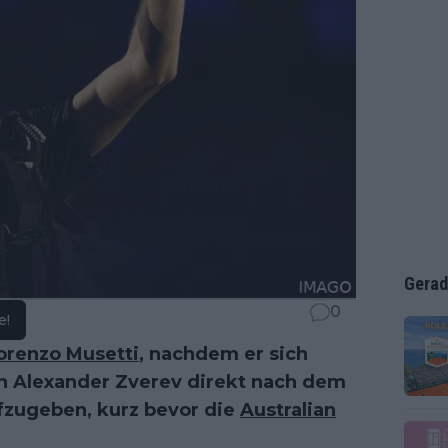
Gerad
0
e!
orenzo Musetti
, nachdem er sich
n Alexander Zverev direkt nach dem
ufzugeben, kurz bevor die
Australian