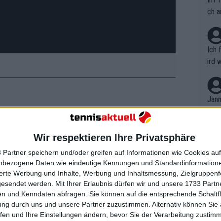
ch a
Ich 
ird 
vers
eine
r in
Jann
em i
merk
eite
Wir respektieren Ihre Privatsphäre
gen volles Risiko, um die Oberhand zu
Dopp
t, a
n si
n, breakte zum 3:2, nachdem Musetti
 Partner speichern und/oder greifen auf Informationen wie Cookies au
Wört
mmen
nbezogene Daten wie eindeutige Kennungen und Standardinformatione
u halten.
B. C
nt. 
sierte Werbung und Inhalte, Werbung und Inhaltsmessung, Zielgruppen
ause
gesendet werden.
Mit Ihrer Erlaubnis dürfen wir und unsere 1733 Part
ient
Im Moment ist es ziemlich schlimm“,
Dopp
on v
n und Kenndaten abfragen. Sie können auf die entsprechende Schaltfl
ewon
eute Morgen mit Verspätung des Flugs
mmen
ung durch uns und unsere Partner zuzustimmen. Alternativ können Sie au
Fina
hysio schon im Krankenhaus. Es geht
Genr
fen und Ihre Einstellungen ändern, bevor Sie der Verarbeitung zustim
kel 