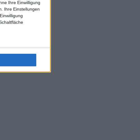
ne Ihre Einwilligung
J-L-Struff wahrscheinlich morge 3 Spiele absolvieren (2.
. Ihre Einstellungen
Einzel 1x Doppel) dank der hervorragenden Unterstützung
Einwilligung
Kommentators für F-A-A
Schaltfläche