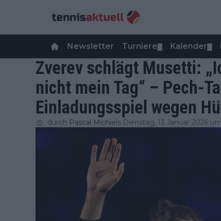
Newsletter
Turniere
Kalender
▼
▼
Zverev schlägt Musetti: „I
nicht mein Tag“ – Pech-Ta
Einladungsspiel wegen Hü
durch
Pascal Michiels
Dienstag, 13 Januar 2026 um