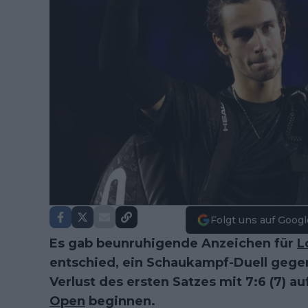
Folgt uns auf Googl
Es gab beunruhigende Anzeichen für
L
entschied, ein Schaukampf-Duell gege
Verlust des ersten Satzes mit 7:6 (7) a
Open
beginnen.