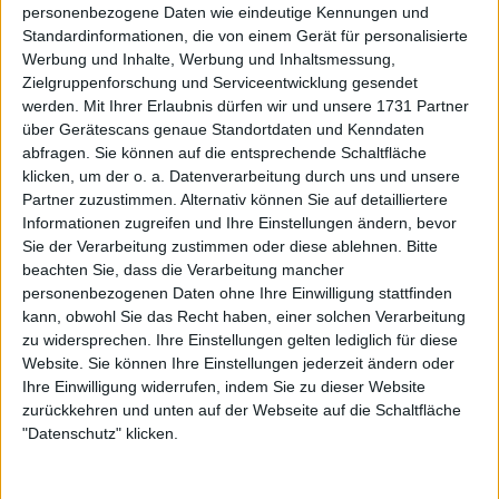
WTA
personenbezogene Daten wie eindeutige Kennungen und
WTA-Race-Update: Elena Rybakina führt weiterhin
Standardinformationen, die von einem Gerät für personalisierte
Werbung und Inhalte, Werbung und Inhaltsmessung,
vor Jessica Pegula, während Bucsa, Stearns und
Zielgruppenforschung und Serviceentwicklung gesendet
Paolini große Sprünge machen
werden.
Mit Ihrer Erlaubnis dürfen wir und unsere 1731 Partner
03 März 2026
über Gerätescans genaue Standortdaten und Kenndaten
abfragen. Sie können auf die entsprechende Schaltfläche
klicken, um der o. a. Datenverarbeitung durch uns und unsere
Partner zuzustimmen. Alternativ können Sie auf detailliertere
Informationen zugreifen und Ihre Einstellungen ändern, bevor
Sie der Verarbeitung zustimmen oder diese ablehnen.
Bitte
beachten Sie, dass die Verarbeitung mancher
personenbezogenen Daten ohne Ihre Einwilligung stattfinden
kann, obwohl Sie das Recht haben, einer solchen Verarbeitung
zu widersprechen. Ihre Einstellungen gelten lediglich für diese
Website. Sie können Ihre Einstellungen jederzeit ändern oder
Ihre Einwilligung widerrufen, indem Sie zu dieser Website
zurückkehren und unten auf der Webseite auf die Schaltfläche
"Datenschutz" klicken.
WTA
Aktueller Stand der WTA-Preisgeldrangliste | Elena