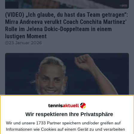
WTA
(VIDEO) „Ich glaube, du hast das Team getragen“:
Mirra Andreeva verulkt Coach Conchita Martinez'
Rolle im Jelena Dokic-Doppelteam in einem
lustigen Moment
23 Januar 2026
Wir respektieren Ihre Privatsphäre
Wir und unsere 1733 Partner speichern und/oder greifen auf
Informationen wie Cookies auf einem Gerät zu und verarbeiten
WTA