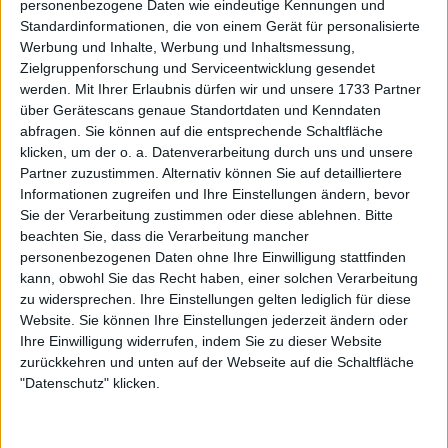
personenbezogene Daten wie eindeutige Kennungen und
„Das war der schlimmste Moment meines
Standardinformationen, die von einem Gerät für personalisierte
Lebens“: Jelena Dokic erinnert sich, vor dem
Werbung und Inhalte, Werbung und Inhaltsmessung,
Match gegen Davenport bei den Australian Open
Zielgruppenforschung und Serviceentwicklung gesendet
werden.
Mit Ihrer Erlaubnis dürfen wir und unsere 1733 Partner
ausgebuht worden zu sein
über Gerätescans genaue Standortdaten und Kenndaten
16 November 2025
abfragen. Sie können auf die entsprechende Schaltfläche
klicken, um der o. a. Datenverarbeitung durch uns und unsere
Partner zuzustimmen. Alternativ können Sie auf detailliertere
Informationen zugreifen und Ihre Einstellungen ändern, bevor
Sie der Verarbeitung zustimmen oder diese ablehnen.
Bitte
beachten Sie, dass die Verarbeitung mancher
personenbezogenen Daten ohne Ihre Einwilligung stattfinden
kann, obwohl Sie das Recht haben, einer solchen Verarbeitung
zu widersprechen. Ihre Einstellungen gelten lediglich für diese
Website. Sie können Ihre Einstellungen jederzeit ändern oder
Ihre Einwilligung widerrufen, indem Sie zu dieser Website
zurückkehren und unten auf der Webseite auf die Schaltfläche
"Datenschutz" klicken.
WTA
Jelena Dokic | Ein Logie-Award, ein Trauma und