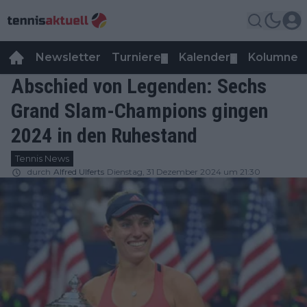
Newsletter
Turniere
Kalender
Kolumnen
▼
▼
Abschied von Legenden: Sechs
Grand Slam-Champions gingen
2024 in den Ruhestand
Tennis News
durch
Alfred Ulferts
Dienstag, 31 Dezember 2024 um 21:30