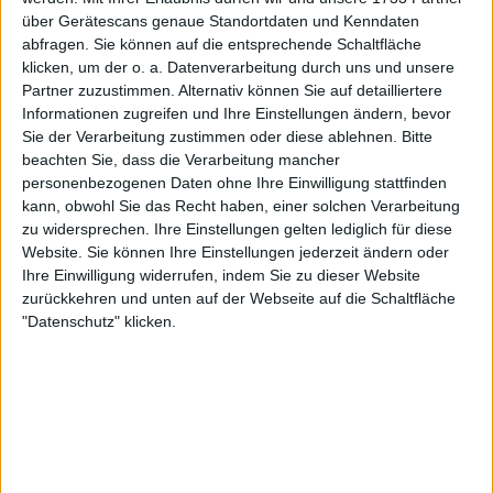
über Gerätescans genaue Standortdaten und Kenndaten
sich zu seinem Weg nach der
abfragen. Sie können auf die entsprechende Schaltfläche
Pensionierung
klicken, um der o. a. Datenverarbeitung durch uns und unsere
Partner zuzustimmen. Alternativ können Sie auf detailliertere
Trotz dieser Rückschläge überschatten seine
Informationen zugreifen und Ihre Einstellungen ändern, bevor
Sie der Verarbeitung zustimmen oder diese ablehnen.
Bitte
späteren Kämpfe nicht eine außergewöhnliche
beachten Sie, dass die Verarbeitung mancher
Karriere mit 92 Titeln, darunter 22 Majors und 36
personenbezogenen Daten ohne Ihre Einwilligung stattfinden
Masters 1000-Titel. Er war über 200 Wochen lang
kann, obwohl Sie das Recht haben, einer solchen Verarbeitung
die Nummer 1 der Welt (über 600 Wochen in den
zu widersprechen. Ihre Einstellungen gelten lediglich für diese
Top 3 und mehr als 900 Wochen in den Top 10).
Website. Sie können Ihre Einstellungen jederzeit ändern oder
Nadal gewann außerdem olympisches Gold im
Ihre Einwilligung widerrufen, indem Sie zu dieser Website
Einzel und im Doppel und wurde damit zum
zurückkehren und unten auf der Webseite auf die Schaltfläche
"Datenschutz" klicken.
erbitterten Konkurrenten von
Roger Federer
und
Novak Djokovic, wie diese bereits zugegeben haben.