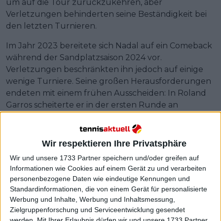
um auf die Tour zurückzukehren, aber
Verletzungen behinderten seine Beständigkeit bei
den letzten Turnieren.
Im Jahr 2023 bereitete sich Nadal auf ein Comeback
während der Sandplatzsaison 2024 vor.
Verletzungen beschränkten ihn jedoch auf einige
wenige Turniere. Seine großen Herausforderungen
endeten mit einem frühen Ausscheiden: In Roland
Garros scheiterte er in der ersten Runde an
Alexander Zverev
, bei den Olympischen Spielen in
der zweiten Runde an
Novak Djokovic
und bei
seinem letzten Turnier, dem
Davis Cup
-Finale,
Wir respektieren Ihre Privatsphäre
verlor er im Viertelfinale gegen Botic van de
Wir und unsere 1733 Partner speichern und/oder greifen auf
Zandschulp aus Spanien.
Informationen wie Cookies auf einem Gerät zu und verarbeiten
personenbezogene Daten wie eindeutige Kennungen und
Weiterlesen
Standardinformationen, die von einem Gerät für personalisierte
Werbung und Inhalte, Werbung und Inhaltsmessung,
Könnte Rafael Nadal ein Trainer
Zielgruppenforschung und Serviceentwicklung gesendet
werden? Marion Bartoli äußert
werden.
Mit Ihrer Erlaubnis dürfen wir und unsere 1733 Partner