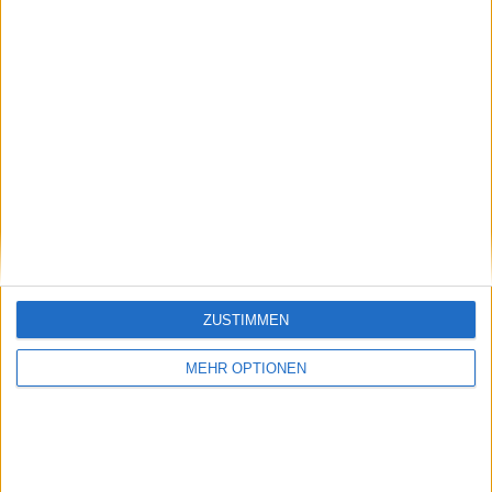
späteren Jahre seiner Karriere erheblich. Trotz einer
Operation und einer Rückkehr in die Top 100
konnte Thiem nicht mehr an seine frühere Form
anknüpfen. Bei den Vienna Open verabschiedete er
sich von seinen Fans und verlor in der ersten Runde
gegen Luciano Darderi.
ZUSTIMMEN
MEHR OPTIONEN