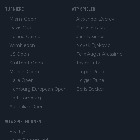
TURNIERE
ATP SPIELER
Miami Open
Alexander Zverev
Davis Cup
Carlos Alcaraz
Roland Garros
Jannik Sinner
Wimbledon
Novak Djokovic
US Open
Felix Auger-Aliassime
Stuttgart Open
Taylor Fritz
Munich Open
Casper Ruud
Halle Open
Holger Rune
Hamburg European Open
Boris Becker
Bad Homburg
Australian Open
WTA SPIELERINNEN
Eva Lys