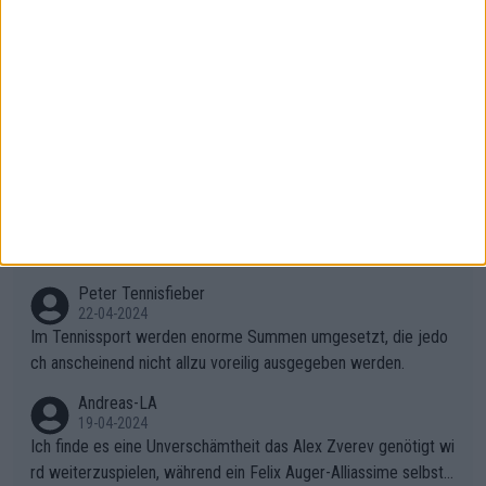
Andererseits fand ich das Publikum während des Kampfes zwi
schen Rybakina und Sabalanka toll. Ich war besonders überras
cht, wie viele Fans da waren.
AndreasRichard
02-05-2024
Das Publikum in Madrid ist genauso primitiv wie in Paris. Ich fr
age mich, was solche Leute beim Tennis verloren haben. Sie s
ollten besser zum Fußball gehen, dort sind sie besser aufgeho
Peter Tennisfieber
ben.
22-04-2024
Ihre Bemerkung über den Kommentator hat mich zum Lachen
gebracht. Ein glückliches Lächeln. "..selbst schnellstmöglich na
ch Hause.." 😂🤣🤩
Peter Tennisfieber
22-04-2024
Im Tennissport werden enorme Summen umgesetzt, die jedo
ch anscheinend nicht allzu voreilig ausgegeben werden.
Andreas-LA
19-04-2024
Ich finde es eine Unverschämtheit das Alex Zverev genötigt wi
rd weiterzuspielen, während ein Felix Auger-Alliassime selbstv