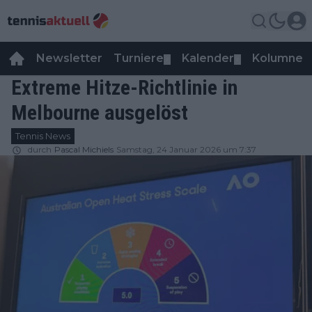
Newsletter
Turniere
Kalender
Kolumnen
▼
▼
Extreme Hitze-Richtlinie in
Melbourne ausgelöst
Tennis News
durch
Pascal Michiels
Samstag, 24 Januar 2026 um 7:37