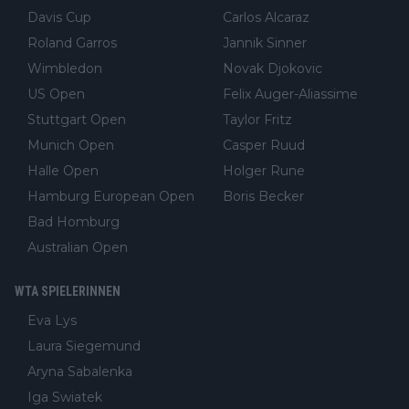
Davis Cup
Carlos Alcaraz
Roland Garros
Jannik Sinner
Wimbledon
Novak Djokovic
US Open
Felix Auger-Aliassime
Stuttgart Open
Taylor Fritz
Munich Open
Casper Ruud
Halle Open
Holger Rune
Hamburg European Open
Boris Becker
Bad Homburg
Australian Open
WTA SPIELERINNEN
Eva Lys
Laura Siegemund
Aryna Sabalenka
Iga Swiatek