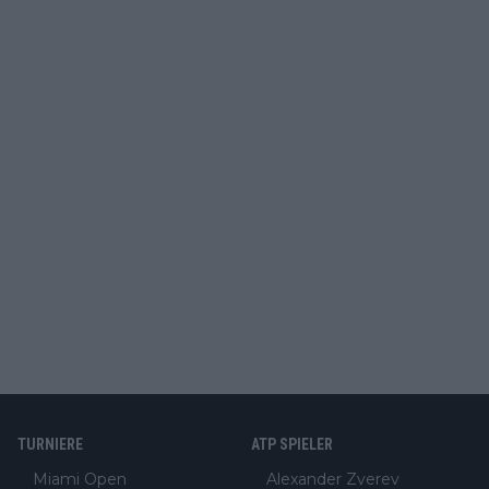
TURNIERE
ATP SPIELER
Miami Open
Alexander Zverev