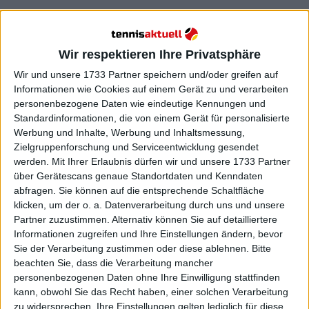
Bei der strengsten Einstellung werden Spiele
außerhalb des Platzes unterbrochen, während der
Wir respektieren Ihre Privatsphäre
Spielbetrieb in den Hauptarenen unter
geschlossenen Dächern fortgesetzt werden kann,
Wir und unsere 1733 Partner speichern und/oder greifen auf
Informationen wie Cookies auf einem Gerät zu und verarbeiten
wenn die Bedingungen dies zulassen. Dies dient
personenbezogene Daten wie eindeutige Kennungen und
dem Schutz der Spieler und Mitarbeiter vor
Standardinformationen, die von einem Gerät für personalisierte
gefährlicher Hitzebelastung und führt oft zu
Werbung und Inhalte, Werbung und Inhaltsmessung,
Verzögerungen, da die Offiziellen auf eine
Zielgruppenforschung und Serviceentwicklung gesendet
Entspannung der Lage warten. Es hat Stressstufe 5
werden.
Mit Ihrer Erlaubnis dürfen wir und unsere 1733 Partner
erreicht!
über Gerätescans genaue Standortdaten und Kenndaten
abfragen. Sie können auf die entsprechende Schaltfläche
Wenn die Hitzestressskala der Australian Open Stufe
klicken, um der o. a. Datenverarbeitung durch uns und unsere
4 erreicht, können die Organisatoren eine
Partner zuzustimmen. Alternativ können Sie auf detailliertere
zusätzliche 10-minütige Hitzepause einlegen, um
Informationen zugreifen und Ihre Einstellungen ändern, bevor
Sie der Verarbeitung zustimmen oder diese ablehnen.
Bitte
den Spielern zu helfen, sich zu erholen. Im Damen-
beachten Sie, dass die Verarbeitung mancher
Einzel wird diese Pause zwischen dem zweiten und
personenbezogenen Daten ohne Ihre Einwilligung stattfinden
dritten Satz eingelegt, während sie im Herren-Einzel
kann, obwohl Sie das Recht haben, einer solchen Verarbeitung
zwischen dem dritten und vierten Satz stattfindet,
zu widersprechen. Ihre Einstellungen gelten lediglich für diese